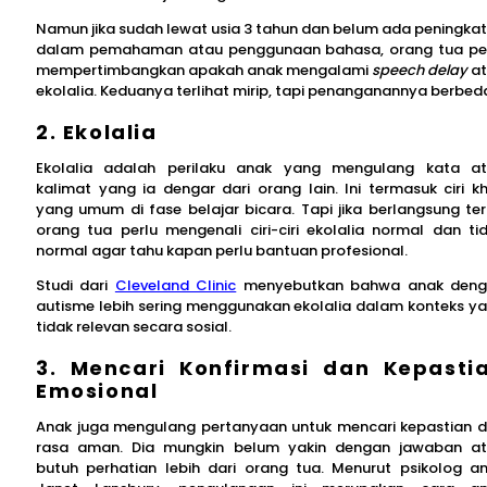
Namun jika sudah lewat usia 3 tahun dan belum ada peningka
dalam pemahaman atau penggunaan bahasa, orang tua pe
mempertimbangkan apakah anak mengalami
speech delay
a
ekolalia. Keduanya terlihat mirip, tapi penanganannya berbed
2. Ekolalia
Ekolalia adalah perilaku anak yang mengulang kata a
kalimat yang ia dengar dari orang lain. Ini termasuk ciri k
yang umum di fase belajar bicara. Tapi jika berlangsung ter
orang tua perlu mengenali ciri-ciri ekolalia normal dan ti
normal agar tahu kapan perlu bantuan profesional.
Studi dari
Cleveland Clinic
menyebutkan bahwa anak deng
autisme lebih sering menggunakan ekolalia dalam konteks y
tidak relevan secara sosial.
3. Mencari Konfirmasi dan Kepasti
Emosional
Anak juga mengulang pertanyaan untuk mencari kepastian 
rasa aman. Dia mungkin belum yakin dengan jawaban a
butuh perhatian lebih dari orang tua. Menurut psikolog a