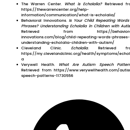
The Warren Center.
What is Echolalia?
Retrieved f
https://thewarrencenter.org/help-
information/communication/what-is-echolalia/
Behavioral Innovations.
Is Your Child Repeating Words
Phrases? Understanding Echolalia in Children with Auti
Retrieved from https://behaviora
innovations.com/blog/child-repeating-words-phrases-
understanding-echolalia-children-with-autism/
Cleveland Clinic.
Echolalia
. Retrieved fr
https://my.clevelandclinic.org/health/symptoms/echol
a
Verywell Health.
What Are Autism Speech Patter
Retrieved from https://www.verywellhealth.com/auti
speech-patterns-11730556