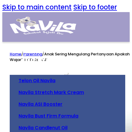
Skip to main content
Skip to footer
Home
Home
/
Parenting
/
Anak Sering Mengulang Pertanyaan Apakah
Our Product
Wajar? Ini Kata Ahli
Telon Oil Navila
Navila Stretch Mark Cream
Navila ASI Booster
Navila Bust Firm Formula
Navila Candlenut Oil