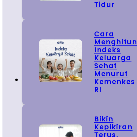
Tidur
Cara
Menghitu
Indeks
Keluarga
Sehat
Menurut
Kemenkes
RI
Bikin
Kepikiran
Terus,