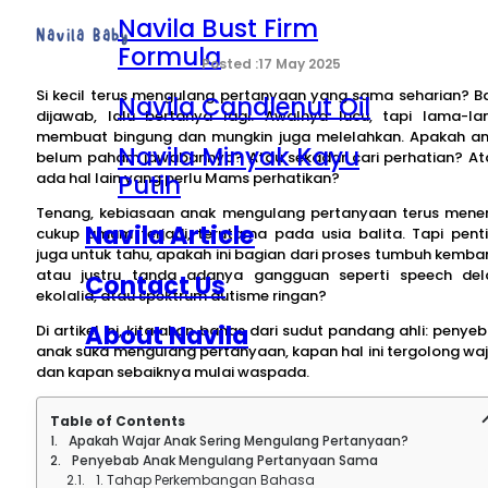
Navila Bust Firm
Navila Baby
Formula
17 May 2025
Si kecil terus mengulang pertanyaan yang sama seharian? B
Navila Candlenut Oil
dijawab, lalu bertanya lagi. Awalnya lucu, tapi lama-l
membuat bingung dan mungkin juga melelahkan. Apakah a
Navila Minyak Kayu
belum paham jawabannya? Atau sekadar cari perhatian? At
Putih
ada hal lain yang perlu Mams perhatikan?
Tenang, kebiasaan anak mengulang pertanyaan terus mene
Navila Article
cukup umum terjadi, terutama pada usia balita. Tapi pent
juga untuk tahu, apakah ini bagian dari proses tumbuh kemba
atau justru tanda adanya gangguan seperti speech del
Contact Us
ekolalia, atau spektrum autisme ringan?
About Navila
Di artikel ini, kita akan bahas dari sudut pandang ahli: penye
anak suka mengulang pertanyaan, kapan hal ini tergolong waj
dan kapan sebaiknya mulai waspada.
Table of Contents
Apakah Wajar Anak Sering Mengulang Pertanyaan?
Penyebab Anak Mengulang Pertanyaan Sama
1. Tahap Perkembangan Bahasa