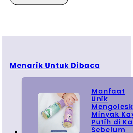
Menarik Untuk Dibaca
Manfaat
Unik
Mengoles
Minyak Ka
Putih di Ka
Sebelum