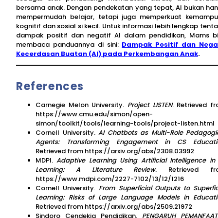
bersama anak. Dengan pendekatan yang tepat, AI bukan ha
mempermudah belajar, tetapi juga memperkuat kemamp
kognitif dan sosial si kecil. Untuk informasi lebih lengkap tent
dampak positif dan negatif AI dalam pendidikan, Mams b
membaca panduannya di sini:
Dampak Positif dan Nega
Kecerdasan Buatan (AI) pada Perkembangan Anak
.
References
Carnegie Melon University.
Project LISTEN
. Retrieved f
https://www.cmu.edu/simon/open-
simon/toolkit/tools/learning-tools/project-listen.html
Cornell University.
AI Chatbots as Multi-Role Pedagogi
Agents: Transforming Engagement in CS Educati
Retrieved from https://arxiv.org/abs/2308.03992
MDPI.
Adaptive Learning Using Artificial Intelligence in
Learning: A Literature Review.
Retrieved f
https://www.mdpi.com/2227-7102/13/12/1216
Cornell University.
From Superficial Outputs to Superfic
Learning: Risks of Large Language Models in Educati
Retrieved from https://arxiv.org/abs/2509.21972
Sindoro Cendekia Pendidikan.
PENGARUH PEMANFAAT