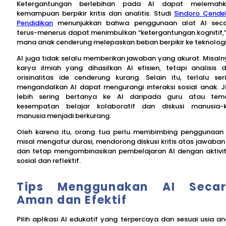
Ketergantungan berlebihan pada AI dapat melemahk
kemampuan berpikir kritis dan analitis. Studi
Sindoro Cende
Pendidikan
menunjukkan bahwa penggunaan alat AI sec
terus-menerus dapat menimbulkan “ketergantungan kognitif,”
mana anak cenderung melepaskan beban berpikir ke teknologi
AI juga tidak selalu memberikan jawaban yang akurat. Misaln
karya ilmiah yang dihasilkan AI efisien, tetapi analisis 
orisinalitas ide cenderung kurang. Selain itu, terlalu ser
mengandalkan AI dapat mengurangi interaksi sosial anak. J
lebih sering bertanya ke AI daripada guru atau tem
kesempatan belajar kolaboratif dan diskusi manusia-
manusia menjadi berkurang.
Oleh karena itu, orang tua perlu membimbing penggunaan 
misal mengatur durasi, mendorong diskusi kritis atas jawaban 
dan tetap mengombinasikan pembelajaran AI dengan aktivi
sosial dan reflektif.
Tips Menggunakan AI Seca
Aman dan Efektif
Pilih aplikasi AI edukatif yang terpercaya dan sesuai usia an