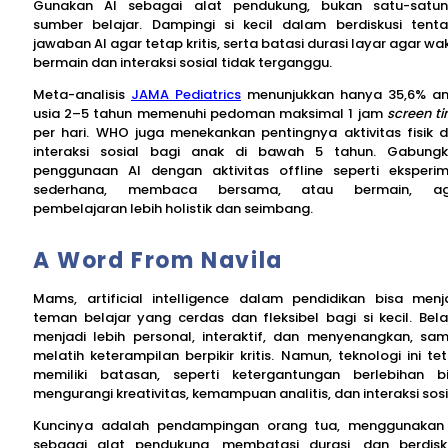
Gunakan AI sebagai alat pendukung, bukan satu-satu
sumber belajar. Dampingi si kecil dalam berdiskusi tent
jawaban AI agar tetap kritis, serta batasi durasi layar agar wa
bermain dan interaksi sosial tidak terganggu.
Meta-analisis
JAMA Pediatrics
menunjukkan hanya 35,6% a
usia 2–5 tahun memenuhi pedoman maksimal 1 jam
screen t
per hari. WHO juga menekankan pentingnya aktivitas fisik 
interaksi sosial bagi anak di bawah 5 tahun. Gabung
penggunaan AI dengan aktivitas offline seperti eksperi
sederhana, membaca bersama, atau bermain, ag
pembelajaran lebih holistik dan seimbang.
A Word From Navila
Mams, artificial intelligence dalam pendidikan bisa menj
teman belajar yang cerdas dan fleksibel bagi si kecil. Bela
menjadi lebih personal, interaktif, dan menyenangkan, sam
melatih keterampilan berpikir kritis. Namun, teknologi ini te
memiliki batasan, seperti ketergantungan berlebihan b
mengurangi kreativitas, kemampuan analitis, dan interaksi sosi
Kuncinya adalah pendampingan orang tua, menggunakan
sebagai alat pendukung, membatasi durasi, dan berdisk