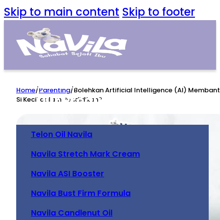
Skip to main content
Skip to footer
Home
Home
/
Parenting
/
Bolehkan Artificial Intelligence (AI) Memban
Our Product
Si Kecil dalam Pendidikan?
Telon Oil Navila
Navila Stretch Mark Cream
Navila ASI Booster
Navila Bust Firm Formula
Navila Candlenut Oil