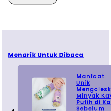
Menarik Untuk Dibaca
Manfaat
Unik
Mengoles
Minyak Ka
Putih di Ka
Sebelum