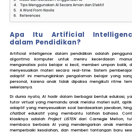
Tips Menggunakan AI Secara Aman dan Efektif
A Word From Navila
References
Apa Itu Artificial Intelligen
dalam Pendidikan?
Artificial intelligence dalam pendidikan adalah penggun
algoritma komputer untuk meniru kecerdasan manus
menganalisis pola belajar si kecil, memberi umpan balik, 
menyesuaikan materi secara real-time. Sistem pembelaja
adaptif ini memungkinkan pengalaman belajar yang san
personal, karena anak tidak dipaksa mengikuti ritme te
sekelasnya.
Di dunia nyata, AI hadir dalam berbagai bentuk edukasi, ya
tutor virtual yang memandu anak melalui materi sulit, aplik
adaptif yang menyesuaikan soal berdasarkan jawaban, hin
chatbot
edukatif yang membantu latihan bahasa. Con
klasiknya adalah
Project LISTEN
dari Carnegie Mellon, tu
membaca berbasis AI yang mendengarkan anak memba
memperbaiki kesalahan, dan memberi tantangan baru ses