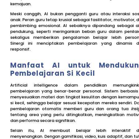
kemajuan.
Meski canggih, AI bukan pengganti guru atau interaksi sos
anak. Peran guru tetap krusial sebagai fasilitator, motivator, 
pembimbing emosional. AI sebaiknya dipandang sebagai a
pendukung, seperti meringankan beban guru dalam penilai
sekaligus memberikan pengalaman belajar lebih person
Sinergi ini menciptakan pembelajaran yang dinamis 
responsif.
Manfaat AI untuk Menduku
Pembelajaran Si Kecil
Artificial intelligence dalam pendidikan memungkin
pembelajaran yang benar-benar personal. Sistem berbasis
menyesuaikan materi dan tingkat kesulitan dengan kemamp
si kecil, sehingga belajar sesuai kecepatan mereka sendiri. D
pembelajaran otomatis memberi guru dan orang tua
insi
tentang area yang perlu ditingkatkan, meningkatkan motiv
dan performa secara signifikan.
Selain itu, AI membuat belajar lebih interaktif 
menyenangkan. Dengan gamifikasi, video, kuis adaptif, dan tu