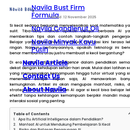
Navila Bust Firm
Navila Baby
Formula
12 November 2025
Si kecil sedang berjuang menyelesaikan soal matematika y
Navila Candlenut Oil
sulit. Tiba-tiba, muncul aplikasi belajar berbasis AI y
memberikan tips dan contoh langkah-langkah pengerja
Navila Minyak Kayu
Belajar yang sebelumnya membuat frustrasi kini terasa le
Putih
ringan. Namun, pertanyaannya, apakah teknologi ini ben
benar membantu atau justru membuat si kecil bergantung?
Navila Article
Di era digital,
artificial intelligence
dalam pendidikan sema
dekat dengan kehidupan sehari-hari anak. Mulai dari latihan s
yang menyesuaikan kemampuan hingga tutor virtual yang s
Contact Us
menemani belajar kapan saja, AI menawarkan bany
kemungkinan. Artikel ini akan mengupas manfaat, risiko, 
About Navila
strategi cerdas menggunakan AI agar si kecil bisa belajar le
efektif tanpa kehilangan kemampuan berpikir mandiri mau
interaksi sosial yang penting.
Table of Contents
Apa Itu Artificial Intelligence dalam Pendidikan?
Manfaat AI untuk Mendukung Pembelajaran Si Kecil
Risiko dan Batasan Penggunaan AI