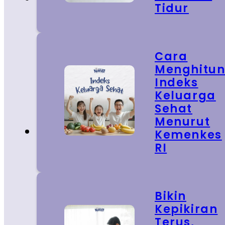
Tidur
Cara
Menghitu
Indeks
Keluarga
Sehat
Menurut
Kemenkes
RI
Bikin
Kepikiran
Terus,