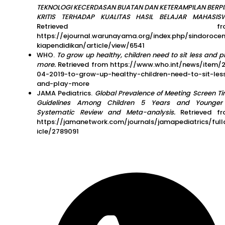
TEKNOLOGI KECERDASAN BUATAN DAN KETERAMPILAN BERPI
KRITIS TERHADAP KUALITAS HASIL BELAJAR MAHASIS
Retrieved fro
https://ejournal.warunayama.org/index.php/sindorocen
kiapendidikan/article/view/6541
WHO.
To grow up healthy, children need to sit less and p
more.
Retrieved from https://www.who.int/news/item/
04-2019-to-grow-up-healthy-children-need-to-sit-les
and-play-more
JAMA Pediatrics.
Global Prevalence of Meeting Screen T
Guidelines Among Children 5 Years and Younge
Systematic Review and Meta-analysis.
Retrieved f
https://jamanetwork.com/journals/jamapediatrics/full
icle/2789091