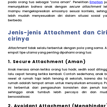
pada orang tua sebagai “zona aman”. Penelitian
Emotion
ju
menunjukkan bahwa anak dengan
secure attachment
le
mampu mengekspresikan emosinya sesuai konteks, sehin
lebih mudah menyesuaikan diri dalam situasi sosial y
berbeda.
Jenis-jenis Attachment dan Cir
cirinya
Attachment
tidak selalu terbentuk dengan pola yang sama. 
empat tipe utama yang penting dipahami orang tua:
1. Secure Attachment (Aman)
Anak merasa aman ketika orang tua hadir, sedih saat ditingg
lalu cepat tenang ketika kembali. Contoh sederhana, anak b
rewel di rumah tapi lebih tenang di sekolah, karena dia t
rumah adalah tempat aman untuk menyalurkan emosinya. P
ini terbentuk dari pengasuhan konsisten dan penuh kas
sehingga anak tumbuh lebih percaya diri dan mud
bersosialisasi.
2. Avoidant Attachment (Menghindar