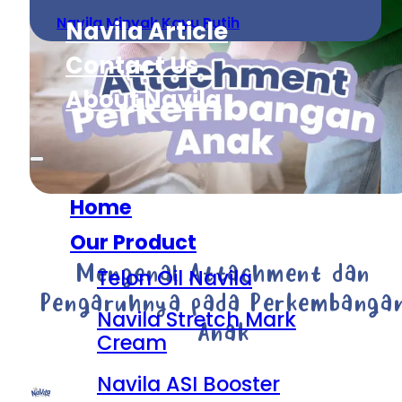
Navila Minyak Kayu Putih
Navila Article
Contact Us
About Navila
Home
Our Product
Mengenal Attachment dan
Telon Oil Navila
Pengaruhnya pada Perkembanga
Navila Stretch Mark
Anak
Cream
Navila ASI Booster