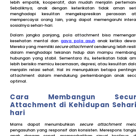
lebih empatik, kooperatif, dan mudah menjalin perteman
Sebaliknya, anak dengan keterikatan tidak aman ser
menghadapi kesulitan mengekspresikan perasaan at
mempercayai orang lain, yang dapat memengaruhi intera
sosialnya sehari-hari.
Dalam jangka panjang, pola attachment bisa memengar
kesehatan mental dan
gaya pola asuh
anak ketika dewa
Mereka yang memiliki
secure attachment
cenderung lebih resil
dalam menghadapi tekanan hidup dan mampu membang
hubungan yang stabil. Sementara itu, keterikatan tidak a
lebih berisiko memicu kecemasan, depresi, atau kesulitan da
menjalin relasi sehat. Hal ini menunjukkan betapa penting
attachment dalam mendukung perkembangan anak sec
optimal.
Cara Membangun Secur
Attachment di Kehidupan Sehar
hari
Mams dapat menumbuhkan
secure attachment
melal
pengasuhan yang responsif dan konsisten. Merespons tangi
anak dengan cepat, memperhatikan sinyal kecilnya, 