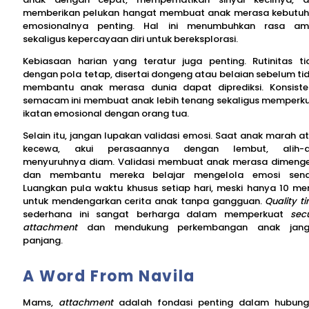
memberikan pelukan hangat membuat anak merasa kebutu
emosionalnya penting. Hal ini menumbuhkan rasa a
sekaligus kepercayaan diri untuk bereksplorasi.
Kebiasaan harian yang teratur juga penting. Rutinitas ti
dengan pola tetap, disertai dongeng atau belaian sebelum tid
membantu anak merasa dunia dapat diprediksi. Konsiste
semacam ini membuat anak lebih tenang sekaligus memperk
ikatan emosional dengan orang tua.
Selain itu, jangan lupakan validasi emosi. Saat anak marah a
kecewa, akui perasaannya dengan lembut, alih-al
menyuruhnya diam. Validasi membuat anak merasa dimenge
dan membantu mereka belajar mengelola emosi sendi
Luangkan pula waktu khusus setiap hari, meski hanya 10 men
untuk mendengarkan cerita anak tanpa gangguan.
Quality t
sederhana ini sangat berharga dalam memperkuat
sec
attachment
dan mendukung perkembangan anak jang
panjang.
A Word From Navila
Mams,
attachment
adalah fondasi penting dalam hubun