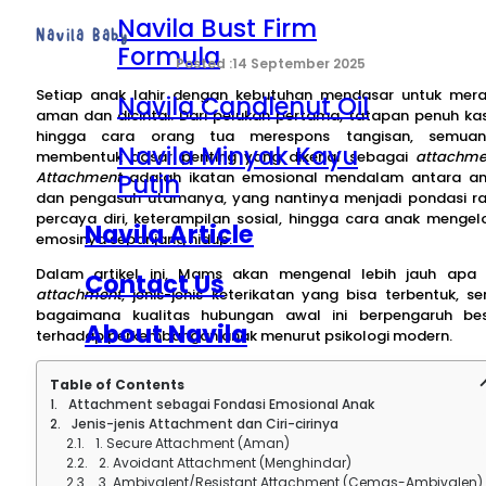
Navila Bust Firm
Navila Baby
Formula
14 September 2025
Setiap anak lahir dengan kebutuhan mendasar untuk mer
Navila Candlenut Oil
aman dan dicintai. Dari pelukan pertama, tatapan penuh kas
hingga cara orang tua merespons tangisan, semuan
Navila Minyak Kayu
membentuk dasar penting yang dikenal sebagai
attachme
Putih
Attachment
adalah ikatan emosional mendalam antara a
dan pengasuh utamanya, yang nantinya menjadi pondasi r
percaya diri, keterampilan sosial, hingga cara anak mengel
Navila Article
emosinya sepanjang hidup.
Dalam artikel ini, Mams akan mengenal lebih jauh apa 
Contact Us
attachment
, jenis-jenis keterikatan yang bisa terbentuk, se
bagaimana kualitas hubungan awal ini berpengaruh be
About Navila
terhadap perkembangan anak menurut psikologi modern.
Table of Contents
Attachment sebagai Fondasi Emosional Anak
Jenis-jenis Attachment dan Ciri-cirinya
1. Secure Attachment (Aman)
2. Avoidant Attachment (Menghindar)
3. Ambivalent/Resistant Attachment (Cemas-Ambivalen)