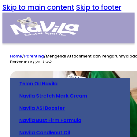
Skip to main content
Skip to footer
Home
Home
/
Parenting
/
Mengenal Attachment dan Pengaruhnya pa
Our Product
Perkembangan Anak
Telon Oil Navila
Navila Stretch Mark Cream
Navila ASI Booster
Navila Bust Firm Formula
Navila Candlenut Oil