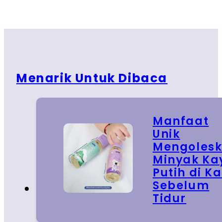
Menarik Untuk Dibaca
Manfaat
Unik
Mengoles
Minyak Ka
Putih di Ka
Sebelum
Tidur