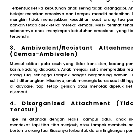
Terbentuk ketika kebutuhan anak sering tidak ditanggapi. A
belajar menekan emosinya dan tampak mandiri berlebihan. 
mungkin tidak menunjukkan kesedihan saat orang tua per
bahkan tetap cuek ketika mereka kembali. Meski terlihat tena
sebenarnya anak menyimpan kebutuhan emosional yang ti
terpenuhi.
3. Ambivalent/Resistant Attachme
(Cemas-Ambivalen)
Muncul akibat pola asuh yang tidak konsisten, kadang pe
kasih, kadang diabaikan. Anak menjadi sulit memprediksi rea
orang tua, sehingga tampak sangat bergantung namun j
sulit ditenangkan. Misalnya, anak menangis keras saat diting
di daycare, tapi tetap gelisah atau menolak dipeluk ket
dijemput.
4. Disorganized Attachment (Tid
Teratur)
Tipe ini ditandai dengan reaksi campur aduk, anak in
mendekat tapi tiba-tiba menjauh, atau tampak membeku s
bertemu orang tua. Biasanya terbentuk dalam lingkungan pe