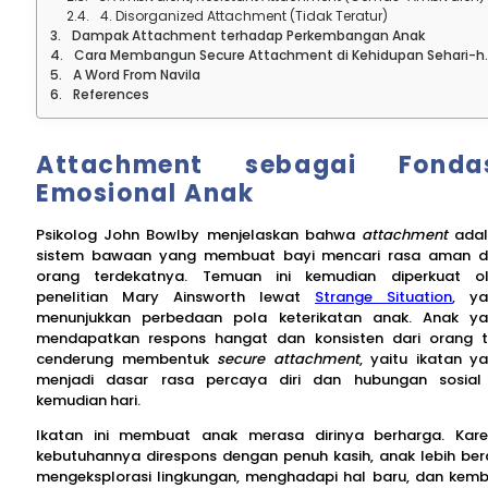
4. Disorganized Attachment (Tidak Teratur)
Dampak Attachment terhadap Perkembangan Anak
Cara Membangun Secure Attachment di Kehidupan Sehari-hari
A Word From Navila
References
Attachment sebagai Fonda
Emosional Anak
Psikolog John Bowlby menjelaskan bahwa
attachment
ada
sistem bawaan yang membuat bayi mencari rasa aman d
orang terdekatnya. Temuan ini kemudian diperkuat o
penelitian Mary Ainsworth lewat
Strange Situation
, y
menunjukkan perbedaan pola keterikatan anak. Anak y
mendapatkan respons hangat dan konsisten dari orang 
cenderung membentuk
secure attachment
, yaitu ikatan y
menjadi dasar rasa percaya diri dan hubungan sosial
kemudian hari.
Ikatan ini membuat anak merasa dirinya berharga. Kar
kebutuhannya direspons dengan penuh kasih, anak lebih ber
mengeksplorasi lingkungan, menghadapi hal baru, dan kemb