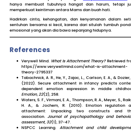
hanya membuat tubuhnya hangat dan harum, tetapi j
memperkuat keintiman antara Mams dan buah hati.
Hadirkan cinta, kehangatan, dan kenyamanan dalam set
sentuhan bersama si kecil, karena dari situlah tumbuh pond
emosional yang akan dia bawa sepanjang hidupnya.
References
Verywell Mind.
What Is Attachment Theory?
Retrieved f
https://www.verywellmind.com/what-is-attachment-
theory-2795337
Tabachnick, A. R., He, Y., Zajac, L., Carlson, E. A., & Dozier,
(2022). Secure attachment in infancy predicts conte
dependent emotion expression in middle childho
Emotion
,
22
(2), 258.
Waters, S. F., Virmani, E. A., Thompson, R. A., Meyer, S., Raik
H. A., & Jochem, R. (2010). Emotion regulation 
attachment: Unpacking two constructs and the
association.
Journal of psychopathology and behavio
assessment
,
32
(1), 37-47.
NSPCC Learning.
Attachment and child developme