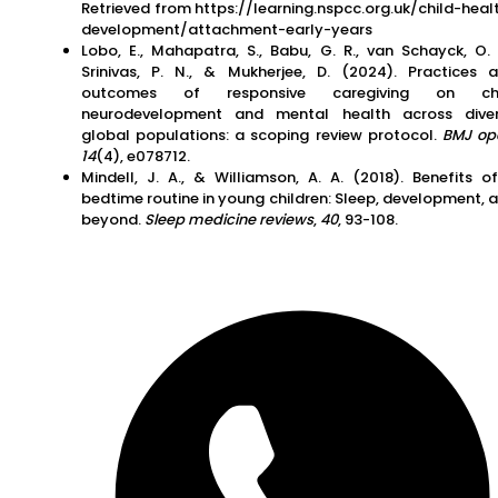
Retrieved from https://learning.nspcc.org.uk/child-heal
development/attachment-early-years
Lobo, E., Mahapatra, S., Babu, G. R., van Schayck, O. 
Srinivas, P. N., & Mukherjee, D. (2024). Practices 
outcomes of responsive caregiving on chi
neurodevelopment and mental health across dive
global populations: a scoping review protocol.
BMJ op
14
(4), e078712.
Mindell, J. A., & Williamson, A. A. (2018). Benefits o
bedtime routine in young children: Sleep, development, 
beyond.
Sleep medicine reviews
,
40
, 93-108.