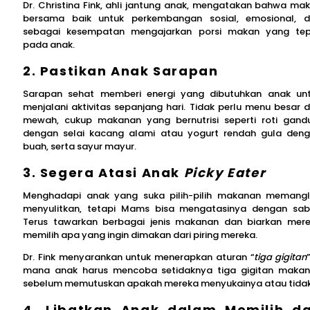
Dr. Christina Fink, ahli jantung anak, mengatakan bahwa ma
bersama baik untuk perkembangan sosial, emosional, 
sebagai kesempatan mengajarkan porsi makan yang te
pada anak.
2. Pastikan Anak Sarapan
Sarapan sehat memberi energi yang dibutuhkan anak un
menjalani aktivitas sepanjang hari. Tidak perlu menu besar 
mewah, cukup makanan yang bernutrisi seperti roti gan
dengan selai kacang alami atau yogurt rendah gula den
buah, serta sayur mayur.
3. Segera Atasi Anak
Picky Eater
Menghadapi anak yang suka pilih-pilih makanan memang
menyulitkan, tetapi Mams bisa mengatasinya dengan sab
Terus tawarkan berbagai jenis makanan dan biarkan mer
memilih apa yang ingin dimakan dari piring mereka.
Dr. Fink menyarankan untuk menerapkan aturan “
tiga gigitan
mana anak harus mencoba setidaknya tiga gigitan maka
sebelum memutuskan apakah mereka menyukainya atau tidak
4. Libatkan Anak dalam Memilih d