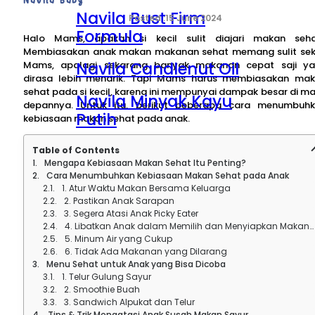
Navila Bust Firm
15 June 2024
Formula
Halo Mams, apakah si kecil sulit diajari makan seh
Membiasakan anak makan makanan sehat memang sulit sek
Navila Candlenut Oil
Mams, apalagi sekarang banyak makanan cepat saji y
dirasa lebih menarik. Tapi Mams harus membiasakan ma
sehat pada si kecil, karena ini mempunyai dampak besar di m
Navila Minyak Kayu
depannya. Untuk itu, berikut beberapa cara menumbuh
Putih
kebiasaan makan sehat pada anak.
Navila Article
Table of Contents
Mengapa Kebiasaan Makan Sehat Itu Penting?
Cara Menumbuhkan Kebiasaan Makan Sehat pada Anak
Contact Us
1. Atur Waktu Makan Bersama Keluarga
2. Pastikan Anak Sarapan
About Navila
3. Segera Atasi Anak Picky Eater
4. Libatkan Anak dalam Memilih dan Menyiapkan Makanan
5. Minum Air yang Cukup
6. Tidak Ada Makanan yang Dilarang
Menu Sehat untuk Anak yang Bisa Dicoba
1. Telur Gulung Sayur
2. Smoothie Buah
3. Sandwich Alpukat dan Telur
Tips & Trik Mengatasi Anak Susah Makan Sayur