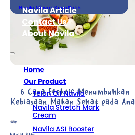
Navila Minyak Kayu Putih
Navila Article
Contact Us
About Navila
Home
Our Product
6 Cara Efektif Menumbuhkan
Telon Oil Navila
Kebiasaan Makan Sehat pada An
Navila Stretch Mark
Cream
Navila ASI Booster
Navila Baby