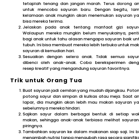
tetaplah tenang dan jangan marah. Terus dorong a
untuk mencoba sayuran baru. Dengan begitu, la
kelamaan anak mungkin akan menemukan sayuran y
bisa mereka terima.
Jelaskan pada anak tentang manfaat gizi sayur
Walaupun mereka mungkin belum menyukainya, pent
bagi anak untuk tahu alasan mengapa sayuran baik un
tubuh. Ini bisa membuat mereka lebih terbuka untuk ma
sayuran di kemudian hari.
Sesuaikan dengan selera anak. Tidak semua sayu
dibenci oleh anak-anak. Coba bereksperimen den
resep kreatif yang mengandung sayuran favoritnya.
Trik untuk Orang Tua
Buat sayuran jadi cemilan yang mudah dijangkau. Poto
potong sayur dan simpan di kulkas atau meja. Saat a
lapar, dia mungkin akan lebih mau makan sayuran y
sebelumnya mereka hindari.
Sajikan sayur dalam berbagai bentuk di setiap wa
makan, sehingga anak-anak terbiasa melihat sayuran
piringnya.
Tambahkan sayuran ke dalam makanan siap saji. Ini b
menambah nutrisi tanpa mengubah rasa secara signifik