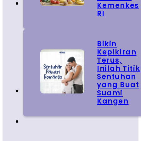
Kemenkes
RI
Bikin
Kepikiran
Terus,
Inilah Titik
Sentuhan
yang Buat
Suami
Kangen