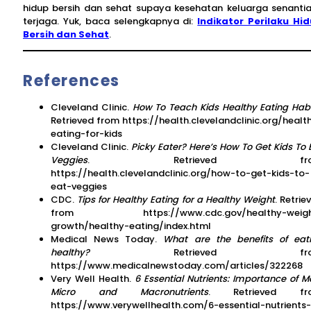
hidup bersih dan sehat supaya kesehatan keluarga senanti
terjaga. Yuk, baca selengkapnya di:
Indikator Perilaku Hi
Bersih dan Sehat
.
References
Cleveland Clinic.
How To Teach Kids Healthy Eating Hab
Retrieved from https://health.clevelandclinic.org/healt
eating-for-kids
Cleveland Clinic.
Picky Eater? Here’s How To Get Kids To 
Veggies
. Retrieved fro
https://health.clevelandclinic.org/how-to-get-kids-to-
eat-veggies
CDC.
Tips for Healthy Eating for a Healthy Weight
. Retrie
from https://www.cdc.gov/healthy-weigh
growth/healthy-eating/index.html
Medical News Today.
What are the benefits of eat
healthy?
Retrieved fro
https://www.medicalnewstoday.com/articles/322268
Very Well Health.
6 Essential Nutrients: Importance of M
Micro and Macronutrients
. Retrieved fr
https://www.verywellhealth.com/6-essential-nutrients-