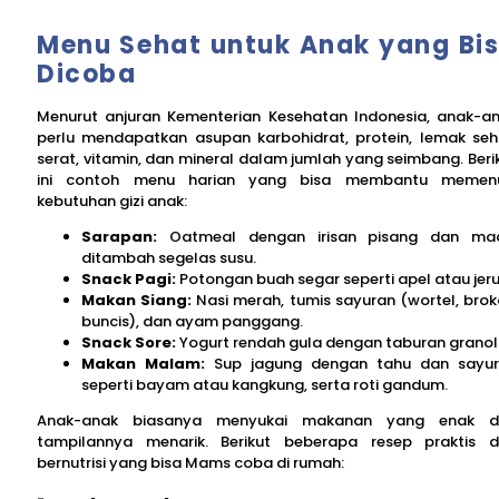
Menu Sehat untuk Anak yang Bi
Dicoba
Menurut anjuran Kementerian Kesehatan Indonesia, anak-a
perlu mendapatkan asupan karbohidrat, protein, lemak seh
serat, vitamin, dan mineral dalam jumlah yang seimbang. Beri
ini contoh menu harian yang bisa membantu memenu
kebutuhan gizi anak:
Sarapan:
Oatmeal dengan irisan pisang dan mad
ditambah segelas susu.
Snack Pagi:
Potongan buah segar seperti apel atau jeru
Makan Siang:
Nasi merah, tumis sayuran (wortel, broko
buncis), dan ayam panggang.
Snack Sore:
Yogurt rendah gula dengan taburan granol
Makan Malam:
Sup jagung dengan tahu dan sayu
seperti bayam atau kangkung, serta roti gandum.
Anak-anak biasanya menyukai makanan yang enak d
tampilannya menarik. Berikut beberapa resep praktis 
bernutrisi yang bisa Mams coba di rumah: