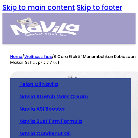
Skip to main content
Skip to footer
Home
Home
/
Wellness Tips
/
6 Cara Efektif Menumbuhkan Kebiasaan
Our Product
Makan Sehat pada Anak
Telon Oil Navila
Navila Stretch Mark Cream
Navila ASI Booster
Navila Bust Firm Formula
Navila Candlenut Oil