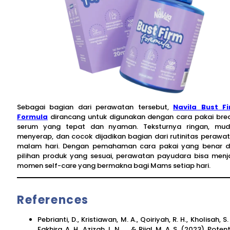
Sebagai bagian dari perawatan tersebut,
Navila Bust F
Formula
dirancang untuk digunakan dengan cara pakai bre
serum yang tepat dan nyaman. Teksturnya ringan, mu
menyerap, dan cocok dijadikan bagian dari rutinitas perawa
malam hari. Dengan pemahaman cara pakai yang benar 
pilihan produk yang sesuai, perawatan payudara bisa menj
momen self-care yang bermakna bagi Mams setiap hari.
References
Pebrianti, D., Kristiawan, M. A., Qoiriyah, R. H., Kholisah, S. 
Fakhira, A. H., Azizah, L. N., … & Rijal, M. A. S. (2023). Potent