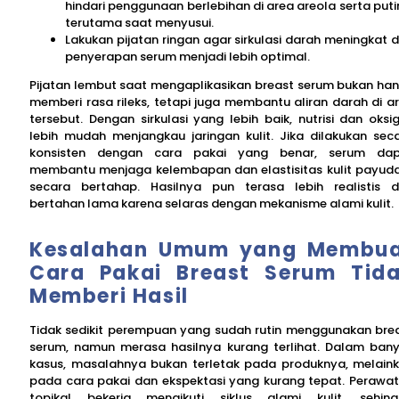
hindari penggunaan berlebihan di area areola serta puti
terutama saat menyusui.
Lakukan pijatan ringan agar sirkulasi darah meningkat 
penyerapan serum menjadi lebih optimal.
Pijatan lembut saat mengaplikasikan breast serum bukan ha
memberi rasa rileks, tetapi juga membantu aliran darah di a
tersebut. Dengan sirkulasi yang lebih baik, nutrisi dan oksi
lebih mudah menjangkau jaringan kulit. Jika dilakukan sec
konsisten dengan cara pakai yang benar, serum da
membantu menjaga kelembapan dan elastisitas kulit payud
secara bertahap. Hasilnya pun terasa lebih realistis 
bertahan lama karena selaras dengan mekanisme alami kulit.
Kesalahan Umum yang Membu
Cara Pakai Breast Serum Tid
Memberi Hasil
Tidak sedikit perempuan yang sudah rutin menggunakan bre
serum, namun merasa hasilnya kurang terlihat. Dalam ban
kasus, masalahnya bukan terletak pada produknya, melain
pada cara pakai dan ekspektasi yang kurang tepat. Perawa
topikal bekerja mengikuti siklus alami kulit, sehin