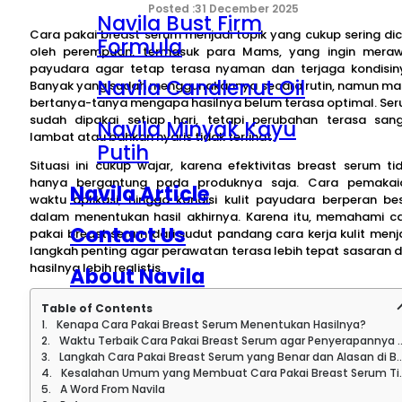
31 December 2025
Navila Bust Firm
Cara pakai breast serum menjadi topik yang cukup sering dic
Formula
oleh perempuan, termasuk para Mams, yang ingin mera
payudara agar tetap terasa nyaman dan terjaga kondisin
Navila Candlenut Oil
Banyak yang sudah menggunakannya secara rutin, namun ma
bertanya-tanya mengapa hasilnya belum terasa optimal. Se
sudah dipakai setiap hari, tetapi perubahan terasa san
Navila Minyak Kayu
lambat atau bahkan nyaris tidak terlihat.
Putih
Situasi ini cukup wajar, karena efektivitas breast serum ti
hanya bergantung pada produknya saja. Cara pemakai
Navila Article
waktu aplikasi, hingga kondisi kulit payudara berperan be
dalam menentukan hasil akhirnya. Karena itu, memahami c
Contact Us
pakai breast serum dari sudut pandang cara kerja kulit menj
langkah penting agar perawatan terasa lebih tepat sasaran 
hasilnya lebih realistis.
About Navila
Table of Contents
Kenapa Cara Pakai Breast Serum Menentukan Hasilnya?
Waktu Terbaik Cara Pakai Breast Serum agar Penyerapannya Optimal
Langkah Cara Pakai Breast Serum yang Benar dan Alasan di Baliknya
Kesalahan Umum yang Membuat Cara Pakai Breast Serum Tidak Memberi Hasil
A Word From Navila