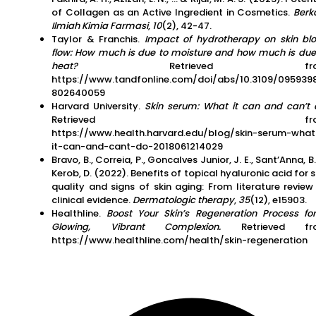
of Collagen as an Active Ingredient in Cosmetics.
Berk
Ilmiah Kimia Farmasi
,
10
(2), 42-47.
Taylor & Franchis.
Impact of hydrotherapy on skin bl
flow: How much is due to moisture and how much is due
heat?
Retrieved fr
https://www.tandfonline.com/doi/abs/10.3109/095939
802640059
Harvard University.
Skin serum: What it can and can’t 
Retrieved fro
https://www.health.harvard.edu/blog/skin-serum-what
it-can-and-cant-do-2018061214029
Bravo, B., Correia, P., Goncalves Junior, J. E., Sant’Anna, B.
Kerob, D. (2022). Benefits of topical hyaluronic acid for s
quality and signs of skin aging: From literature review
clinical evidence.
Dermatologic therapy
,
35
(12), e15903.
Healthline.
Boost Your Skin’s Regeneration Process fo
Glowing, Vibrant Complexion.
Retrieved fr
https://www.healthline.com/health/skin-regeneration