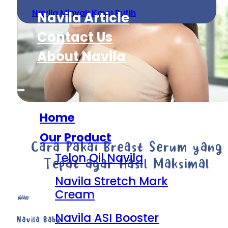
Navila Minyak Kayu Putih
Navila Article
Contact Us
About Navila
Home
Our Product
Cara Pakai Breast Serum yang
Telon Oil Navila
Tepat agar Hasil Maksimal
Navila Stretch Mark
Cream
Navila ASI Booster
Navila Baby