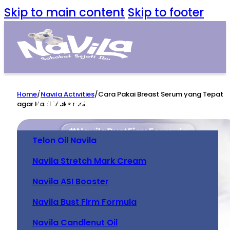
Skip to main content
Skip to footer
Home
Home
/
Navila Activities
/
Cara Pakai Breast Serum yang Tepat
Our Product
agar Hasil Maksimal
Telon Oil Navila
Navila Stretch Mark Cream
Navila ASI Booster
Navila Bust Firm Formula
Navila Candlenut Oil