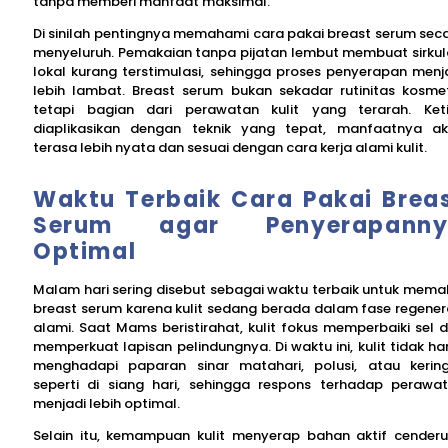
tanpa memberi manfaat maksimal.
Di sinilah pentingnya memahami cara pakai breast serum sec
menyeluruh. Pemakaian tanpa pijatan lembut membuat sirkul
lokal kurang terstimulasi, sehingga proses penyerapan menj
lebih lambat. Breast serum bukan sekadar rutinitas kosmet
tetapi bagian dari perawatan kulit yang terarah. Ket
diaplikasikan dengan teknik yang tepat, manfaatnya a
terasa lebih nyata dan sesuai dengan cara kerja alami kulit.
Waktu Terbaik Cara Pakai Brea
Serum agar Penyerapanny
Optimal
Malam hari sering disebut sebagai waktu terbaik untuk mema
breast serum karena kulit sedang berada dalam fase regener
alami. Saat Mams beristirahat, kulit fokus memperbaiki sel 
memperkuat lapisan pelindungnya. Di waktu ini, kulit tidak ha
menghadapi paparan sinar matahari, polusi, atau kerin
seperti di siang hari, sehingga respons terhadap perawa
menjadi lebih optimal.
Selain itu, kemampuan kulit menyerap bahan aktif cender