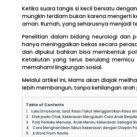
Ketika suara tangis si kecil bersatu denga
mungkin terdiam bukan karena mengerti kes
aman. Rumah, yang seharusnya menjadi t
Penelitian dalam bidang neurologi dan 
hanya meninggalkan bekas secara perasaan
dan dipukul bahkan bisa membentuk pol
Ketakutan yang terus berulang memicu
memahami lingkungan sosial.
Melalui artikel ini, Mams akan diajak me
lebih membangun, tanpa kehilangan arah
Table of Contents
Luka Emosional, Saat Rasa Takut Menggantikan Rasa A
Efek pada Otak, Kekerasan Mengubah Cara Anak Berpikir
Pola Perilaku Menular, Anak Meniru Kekerasan Sebagai
Cara Menghentikan Siklus Kekerasan dengan Disiplin Pos
A Word From Navila