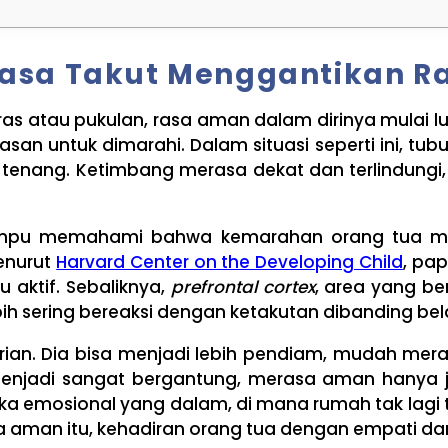
 Rasa Takut Menggantikan 
keras atau pukulan, rasa aman dalam dirinya mulai
asan untuk dimarahi. Dalam situasi seperti ini, tu
enang. Ketimbang merasa dekat dan terlindungi, 
mampu memahami bahwa kemarahan orang tua mu
Menurut
Harvard Center on the Developing Child
, pa
u aktif. Sebaliknya,
prefrontal cortex
, area yang be
ebih sering bereaksi dengan ketakutan dibanding be
rian. Dia bisa menjadi lebih pendiam, mudah me
menjadi sangat bergantung, merasa aman hanya j
ka emosional yang dalam, di mana rumah tak lagi 
 aman itu, kehadiran orang tua dengan empati dan