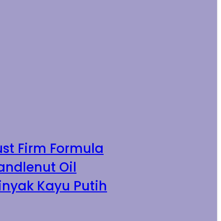
ust Firm Formula
andlenut Oil
inyak Kayu Putih