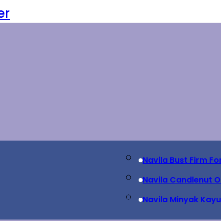
er
Navila Bust Firm F
Navila Candlenut Oi
Navila Minyak Kayu