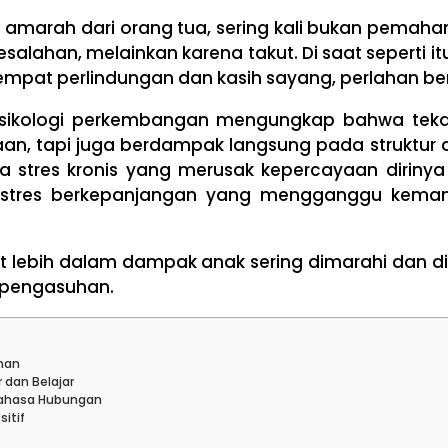
n amarah dari orang tua, sering kali bukan pemaham
alahan, melainkan karena takut. Di saat seperti it
empat perlindungan dan kasih sayang, perlahan b
psikologi perkembangan mengungkap bahwa tekan
, tapi juga berdampak langsung pada struktur dan
a stres kronis yang merusak kepercayaan diriny
 stres berkepanjangan yang mengganggu kemamp
lihat lebih dalam dampak anak sering dimarahi da
 pengasuhan.
man
 dan Belajar
 Bahasa Hubungan
itif