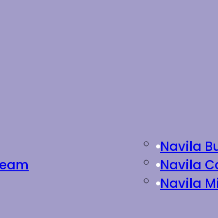
Navila B
Cream
Navila C
Navila M