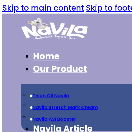
Skip to main content
Skip to foot
Home
Our Product
Telon Oil Navila
Navila Stretch Mark Cream
Navila ASI Booster
Navila Article