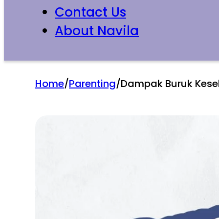
Contact Us
About Navila
Home
/
Parenting
/
Dampak Buruk Keseh