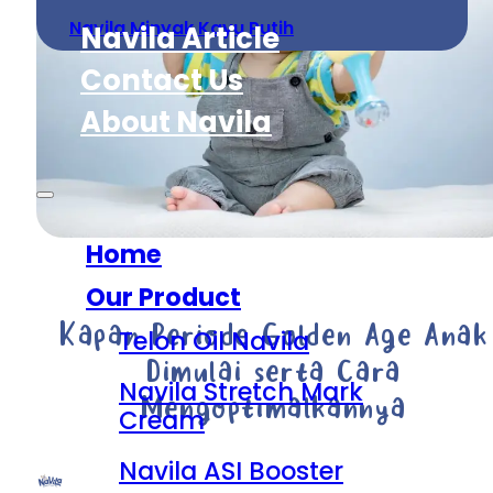
Navila Minyak Kayu Putih
Navila Article
Contact Us
About Navila
Home
Our Product
Kapan Periode Golden Age Anak
Telon Oil Navila
Dimulai serta Cara
Navila Stretch Mark
Mengoptimalkannya
Cream
Navila ASI Booster