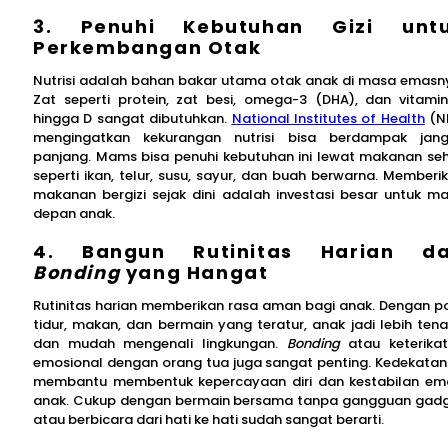
3. Penuhi Kebutuhan Gizi unt
Perkembangan Otak
Nutrisi adalah bahan bakar utama otak anak di masa emasn
Zat seperti protein, zat besi, omega-3 (DHA), dan vitami
hingga D sangat dibutuhkan.
National Institutes of Health
(N
mengingatkan kekurangan nutrisi bisa berdampak jan
panjang. Mams bisa penuhi kebutuhan ini lewat makanan se
seperti ikan, telur, susu, sayur, dan buah berwarna. Memberi
makanan bergizi sejak dini adalah investasi besar untuk m
depan anak.
4. Bangun Rutinitas Harian d
Bonding
yang Hangat
Rutinitas harian memberikan rasa aman bagi anak. Dengan p
tidur, makan, dan bermain yang teratur, anak jadi lebih ten
dan mudah mengenali lingkungan.
Bonding
atau keterika
emosional dengan orang tua juga sangat penting. Kedekatan 
membantu membentuk kepercayaan diri dan kestabilan em
anak. Cukup dengan bermain bersama tanpa gangguan gad
atau berbicara dari hati ke hati sudah sangat berarti.