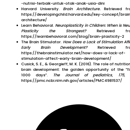
-nutrisi-terbaik-untuk-otak-anak-usia-dini
Harvard University.
Brain Architecture.
Retrieved fr
https://developingchild.harvard.edu/key-concept/brai
architecture/
Learn Behavioral.
Neuroplasticity in Children: When is Neu
Plasticity the Strongest?
Retrieved fr
https://learnbehavioral.com/blog/brain-plasticity-2
The Brain Stimulator.
How Does a Lack of Stimulation Aff
Early Brain Development?
Retrieved fr
https://thebrainstimulator.net/how-does-a-lack-of-
stimulation-affect-early-brain-development/
Cusick, S. E., & Georgieff, M. K. (2016). The role of nutrition
brain development: the golden opportunity of the “fi
1000 days”.
The Journal of pediatrics
,
175
, 
https://pmc.ncbi.nlm.nih.gov/articles/PMC4981537/