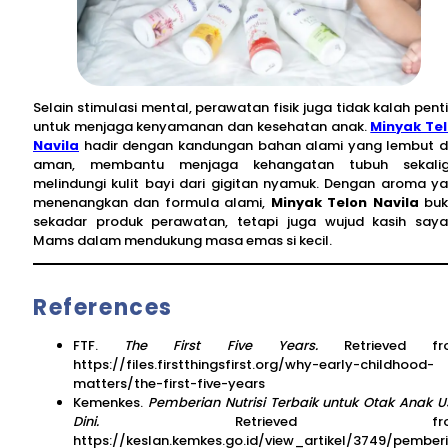
Selain stimulasi mental, perawatan fisik juga tidak kalah pent
untuk menjaga kenyamanan dan kesehatan anak.
Minyak Te
Navila
hadir dengan kandungan bahan alami yang lembut 
aman, membantu menjaga kehangatan tubuh sekalig
melindungi kulit bayi dari gigitan nyamuk. Dengan aroma y
menenangkan dan formula alami,
Minyak Telon Navila
buk
sekadar produk perawatan, tetapi juga wujud kasih say
Mams dalam mendukung masa emas si kecil.
References
FTF.
The First Five Years.
Retrieved fr
https://files.firstthingsfirst.org/why-early-childhood-
matters/the-first-five-years
Kemenkes.
Pemberian Nutrisi Terbaik untuk Otak Anak U
Dini.
Retrieved fro
https://keslan.kemkes.go.id/view_artikel/3749/pember