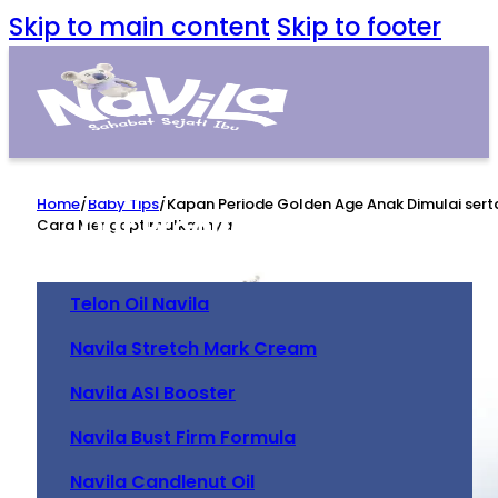
Skip to main content
Skip to footer
Home
Home
/
Baby Tips
/
Kapan Periode Golden Age Anak Dimulai sert
Our Product
Cara Mengoptimalkannya
Telon Oil Navila
Navila Stretch Mark Cream
Navila ASI Booster
Navila Bust Firm Formula
Navila Candlenut Oil