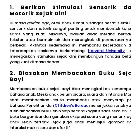
1. Berikan Stimulasi Sensorik d
Motorik Sejak Dini
Di masa
golden age
, otak anak tumbuh sangat pesat. Stimul
sensorik dan motorik sangat penting untuk membentuk kone
saraf yang kuat. Misalnya, biarkan anak meraba berba
tekstur atau bermain air dan merangkak di permukaan y
berbeda. Aktivitas sederhana ini membantu kecerdasan 
keterampilan sosialnya berkembang.
Harvard University
ju
menegaskan stimulasi sejak dini membangun fondasi bela
yang kuat di masa depan.
2. Biasakan Membacakan Buku Sej
Bayi
Membacakan buku sejak bayi bisa meningkatkan kemamp
bahasa anak. Meski anak belum bicara, suara dan intonasi M
saat membacakan cerita membantu otak menyerap po
bahasa. Penelitian dari
Children’s Bureau
menunjukkan anak y
rutin dibacakan buku lebih siap secara kognitif saat sekolah. Pi
buku bergambar dan gunakan ekspresi suara yang menarik a
anak lebih tertarik. Ajak juga anak menunjuk gambar a
interaksi makin seru dan efektif.