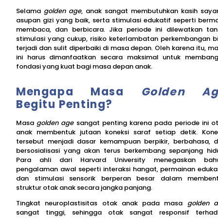
Selama
golden age
, anak sangat membutuhkan kasih saya
asupan gizi yang baik, serta stimulasi edukatif seperti berma
membaca, dan berbicara. Jika periode ini dilewatkan ta
stimulasi yang cukup, risiko keterlambatan perkembangan b
terjadi dan sulit diperbaiki di masa depan. Oleh karena itu, m
ini harus dimanfaatkan secara maksimal untuk memban
fondasi yang kuat bagi masa depan anak.
Mengapa Masa
Golden Ag
Begitu Penting?
Masa
golden age
sangat penting karena pada periode ini o
anak membentuk jutaan koneksi saraf setiap detik. Kone
tersebut menjadi dasar kemampuan berpikir, berbahasa, 
bersosialisasi yang akan terus berkembang sepanjang hid
Para ahli dari Harvard University menegaskan bah
pengalaman awal seperti interaksi hangat, permainan edukat
dan stimulasi sensorik berperan besar dalam memben
struktur otak anak secara jangka panjang.
Tingkat neuroplastisitas otak anak pada masa
golden 
sangat tinggi, sehingga otak sangat responsif terha