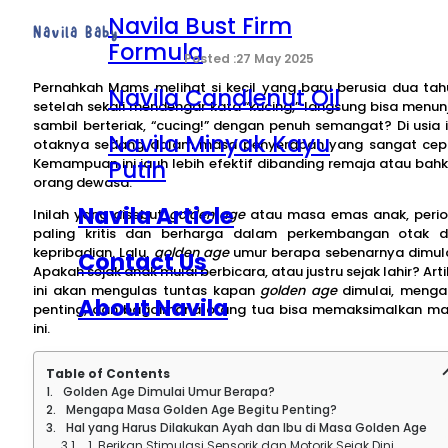
Navila Bust Firm
Navila Baby
Formula
27 May 2025
Pernahkah Mams melihat si kecil yang baru berusia dua tah
Navila Candlenut Oil
setelah sekali mendengar kata “kucing,” langsung bisa menun
sambil berteriak, “cucing!” dengan penuh semangat? Di usia i
Navila Minyak Kayu
otaknya sedang dalam masa penyerapan yang sangat cep
Putih
Kemampuan ini jauh lebih efektif dibanding remaja atau bah
orang dewasa.
Navila Article
Inilah yang disebut
golden age
atau masa emas anak, peri
paling kritis dan berharga dalam perkembangan otak 
kepribadian. Lalu,
golden age
umur berapa sebenarnya dimul
Contact Us
Apakah sejak anak mulai berbicara, atau justru sejak lahir? Arti
ini akan mengulas tuntas kapan
golden age
dimulai, meng
About Navila
penting, dan bagaimana orang tua bisa memaksimalkan m
ini.
Table of Contents
Golden Age Dimulai Umur Berapa?
Mengapa Masa Golden Age Begitu Penting?
Hal yang Harus Dilakukan Ayah dan Ibu di Masa Golden Age
1. Berikan Stimulasi Sensorik dan Motorik Sejak Dini