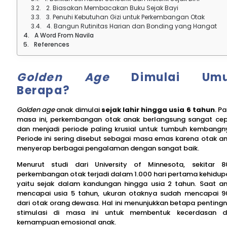
2. Biasakan Membacakan Buku Sejak Bayi
3. Penuhi Kebutuhan Gizi untuk Perkembangan Otak
4. Bangun Rutinitas Harian dan Bonding yang Hangat
A Word From Navila
References
Golden Age
Dimulai Umu
Berapa?
Golden age
anak dimulai
sejak lahir hingga usia 6 tahun
. P
masa ini, perkembangan otak anak berlangsung sangat ce
dan menjadi periode paling krusial untuk tumbuh kembangn
Periode ini sering disebut sebagai masa emas karena otak a
menyerap berbagai pengalaman dengan sangat baik.
Menurut studi dari University of Minnesota, sekitar 
perkembangan otak terjadi dalam 1.000 hari pertama kehidup
yaitu sejak dalam kandungan hingga usia 2 tahun. Saat a
mencapai usia 5 tahun, ukuran otaknya sudah mencapai 
dari otak orang dewasa. Hal ini menunjukkan betapa penting
stimulasi di masa ini untuk membentuk kecerdasan 
kemampuan emosional anak.