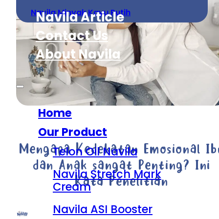
Navila Minyak Kayu Putih
Navila Article
Contact Us
About Navila
Home
Our Product
Mengapa Kedekatan Emosional Ib
Telon Oil Navila
dan Anak sangat Penting? Ini
Navila Stretch Mark
Kata Penelitian
Cream
Navila ASI Booster