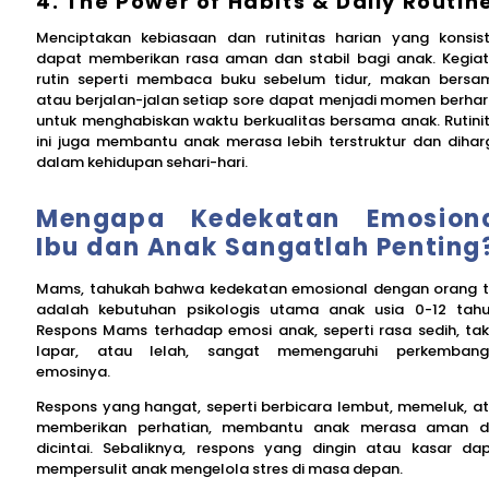
4. The Power of Habits & Daily Routin
Menciptakan kebiasaan dan rutinitas harian yang konsis
dapat memberikan rasa aman dan stabil bagi anak. Kegia
rutin seperti membaca buku sebelum tidur, makan bersa
atau berjalan-jalan setiap sore dapat menjadi momen berha
untuk menghabiskan waktu berkualitas bersama anak. Rutini
ini juga membantu anak merasa lebih terstruktur dan dihar
dalam kehidupan sehari-hari.
Mengapa Kedekatan Emosion
Ibu dan Anak Sangatlah Penting
Mams, tahukah bahwa kedekatan emosional dengan orang 
adalah kebutuhan psikologis utama anak usia 0-12 tah
Respons Mams terhadap emosi anak, seperti rasa sedih, tak
lapar, atau lelah, sangat memengaruhi perkembang
emosinya.
Respons yang hangat, seperti berbicara lembut, memeluk, a
memberikan perhatian, membantu anak merasa aman 
dicintai. Sebaliknya, respons yang dingin atau kasar da
mempersulit anak mengelola stres di masa depan.