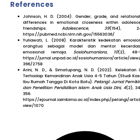
References
Johnson, H. D. (2004). Gender, grade, and relations
differences in emotional closeness within adolesc
friendships.
Adolescence
,
39
(154), 24
https://pubmed.ncbi.nlm.nih.gov/15563036/
Yuliawati, L. (2008). Karakteristik kedekatan emosio
orangtua sebagai model dan mentor kecerdas
emosional remaja.
Sosiohumaniora, 10
(2), 48-
https://jurnal.unpad.ac.id/sosiohumaniora/article/view
396/2758
Arini, N. D., & Simatupang, N. D. (2022). Kelekatan 
Terhadap Kemandirian Anak Usia 4-5 Tahun (Studi Kas
Ibu Rumah Tangga Di Kota Batu).
Pelangi: Jurnal Pemiki
dan Penelitian Pendidikan Islam Anak Usia Dini, 4
(2), 3
356.
https://ejournal.iaimbima.ac.id/index.php/pelangi/artic
view/1070