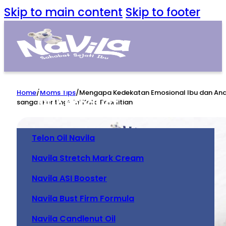
Skip to main content
Skip to footer
Home
Home
/
Moms Tips
/
Mengapa Kedekatan Emosional Ibu dan An
Our Product
sangat Penting? Ini Kata Penelitian
Telon Oil Navila
Navila Stretch Mark Cream
Navila ASI Booster
Navila Bust Firm Formula
Navila Candlenut Oil