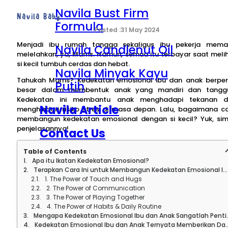
Navila Bust Firm
Navila Baby
Formula
31 May 2024
Menjadi ibu rumah tangga sekaligus ibu pekerja mem
Navila Candlenut Oil
melelahkan, ya, Mams. Namun, semua itu terbayar saat meli
si kecil tumbuh cerdas dan hebat.
Navila Minyak Kayu
Tahukah Mams? Kedekatan emosional ibu dan anak berpe
Putih
besar dalam membentuk anak yang mandiri dan tangg
Kedekatan ini membantu anak menghadapi tekanan d
Navila Article
menghindari risiko stres di masa depan. Lalu, bagaimana c
membangun kedekatan emosional dengan si kecil? Yuk, si
penjelasannya!
Contact Us
Table of Contents
About Navila
Apa itu Ikatan Kedekatan Emosional?
Terapkan Cara Ini untuk Membangun Kedekatan Emosional Ibu dan Anak
1. The Power of Touch and Hugs
2. The Power of Communication
3. The Power of Playing Together
4. The Power of Habits & Daily Routine
Mengapa Kedekatan Emosional Ibu dan Anak Sangatlah Penting?
Kedekatan Emosional Ibu dan Anak Ternyata Memberikan Dampak Kecerdasan Emosional dan Kemandirian Sejak Dini, Lho