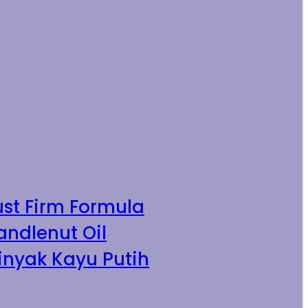
ust Firm Formula
andlenut Oil
inyak Kayu Putih