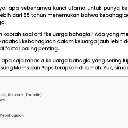
a, apa sebenarnya kunci utama untuk punya ke
lebih dari 85 tahun menemukan bahwa kebahagiaa
ga.
h kaprah soal arti “keluarga bahagia.” Ada yang 
ri. Padahal, kebahagiaan dalam keluarga jauh lebih
i faktor paling penting.
tas apa saja rahasia keluarga bahagia yang sering l
ngsung Mams dan Paps terapkan di rumah. Yuk, sima
n, Serotonin, Endorfin)
vey
n Kebahagiaan