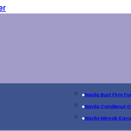
er
Navila Bust Firm F
Navila Candlenut Oi
Navila Minyak Kayu