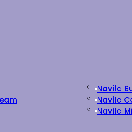
Navila B
Cream
Navila C
Navila M