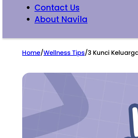
Contact Us
About Navila
Home
/
Wellness Tips
/
3 Kunci Keluarg