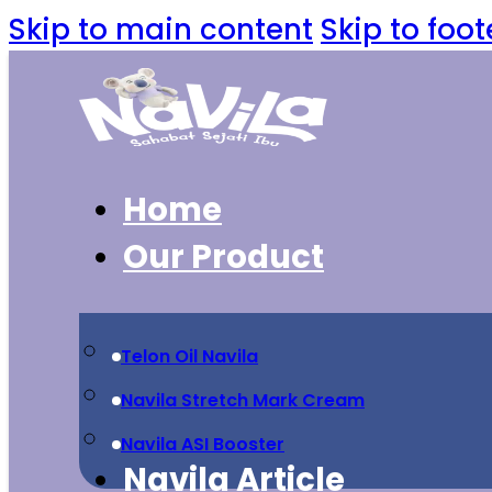
Skip to main content
Skip to foot
Home
Our Product
Telon Oil Navila
Navila Stretch Mark Cream
Navila ASI Booster
Navila Article