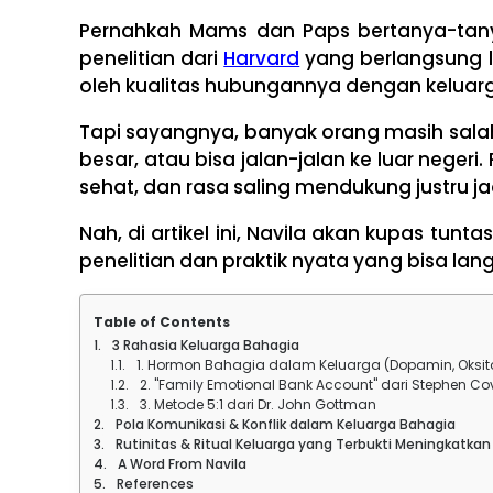
Pernahkah Mams dan Paps bertanya-tany
penelitian dari
Harvard
yang berlangsung 
oleh kualitas hubungannya dengan keluar
Tapi sayangnya, banyak orang masih sala
besar, atau bisa jalan-jalan ke luar nege
sehat, dan rasa saling mendukung justru jad
Nah, di artikel ini, Navila akan kupas tun
penelitian dan praktik nyata yang bisa la
Table of Contents
3 Rahasia Keluarga Bahagia
1. Hormon Bahagia dalam Keluarga (Dopamin, Oksitosi
2. "Family Emotional Bank Account" dari Stephen Co
3. Metode 5:1 dari Dr. John Gottman
Pola Komunikasi & Konflik dalam Keluarga Bahagia
Rutinitas & Ritual Keluarga yang Terbukti Meningkatka
A Word From Navila
References