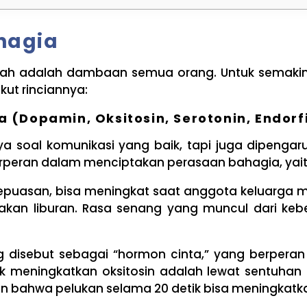
hagia
inah adalah dambaan semua orang. Untuk semakin
kut rinciannya:
 (Dopamin, Oksitosin, Serotonin, Endorf
a soal komunikasi yang baik, tapi juga dipeng
eran dalam menciptakan perasaan bahagia, yaitu d
kepuasan, bisa meningkat saat anggota keluarga
nakan liburan. Rasa senang yang muncul dari keb
ng disebut sebagai “hormon cinta,” yang berpe
 meningkatkan oksitosin adalah lewat sentuhan f
 bahwa pelukan selama 20 detik bisa meningkatkan