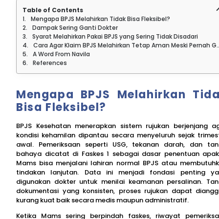
Table of Contents
Mengapa BPJS Melahirkan Tidak Bisa Fleksibel?
Dampak Sering Ganti Dokter
Syarat Melahirkan Pakai BPJS yang Sering Tidak Disadari
Cara Agar Klaim BPJS Melahirkan Tetap Aman Meski Pernah Ganti Dokter
A Word From Navila
References
Mengapa BPJS Melahirkan Tid
Bisa Fleksibel?
BPJS Kesehatan menerapkan sistem rujukan berjenjang a
kondisi kehamilan dipantau secara menyeluruh sejak trimes
awal. Pemeriksaan seperti USG, tekanan darah, dan ta
bahaya dicatat di Faskes 1 sebagai dasar penentuan apa
Mams bisa menjalani lahiran normal BPJS atau membutuh
tindakan lanjutan. Data ini menjadi fondasi penting y
digunakan dokter untuk menilai keamanan persalinan. Ta
dokumentasi yang konsisten, proses rujukan dapat diang
kurang kuat baik secara medis maupun administratif.
Ketika Mams sering berpindah faskes, riwayat pemeriks