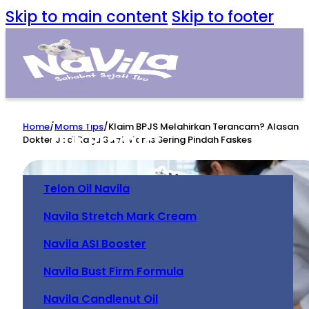
Skip to main content
Skip to footer
Home
Home
/
Moms Tips
/
Klaim BPJS Melahirkan Terancam? Alasan
Our Product
Dokter Jadi Ragu Saat Mams Sering Pindah Faskes
Telon Oil Navila
Navila Stretch Mark Cream
Navila ASI Booster
Navila Bust Firm Formula
Navila Candlenut Oil