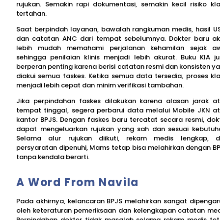
rujukan. Semakin rapi dokumentasi, semakin kecil risiko kl
tertahan.
Saat berpindah layanan, bawalah rangkuman medis, hasil U
dan catatan ANC dari tempat sebelumnya. Dokter baru a
lebih mudah memahami perjalanan kehamilan sejak a
sehingga penilaian klinis menjadi lebih akurat. Buku KIA j
berperan penting karena berisi catatan resmi dan konsisten y
diakui semua faskes. Ketika semua data tersedia, proses kl
menjadi lebih cepat dan minim verifikasi tambahan.
Jika perpindahan faskes dilakukan karena alasan jarak a
tempat tinggal, segera perbarui data melalui Mobile JKN a
kantor BPJS. Dengan faskes baru tercatat secara resmi, dok
dapat mengeluarkan rujukan yang sah dan sesuai kebutuh
Selama alur rujukan diikuti, rekam medis lengkap, 
persyaratan dipenuhi, Mams tetap bisa melahirkan dengan B
tanpa kendala berarti.
A Word From Navila
Pada akhirnya, kelancaran BPJS melahirkan sangat dipengar
oleh keteraturan pemeriksaan dan kelengkapan catatan med
Perpindahan dokter tidak masalah selama rekam medis te