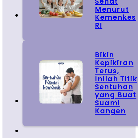
Sehat
Menurut
Kemenkes
RI
Bikin
Kepikiran
Terus,
Inilah Titik
Sentuhan
yang Buat
Suami
Kangen