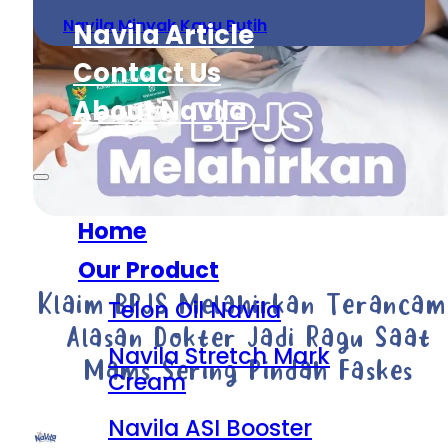
Navila Minyak Kayu Putih
Navila Article
Contact Us
About Navila
Home
Our Product
Klaim BPJS Melahirkan Terancam
Telon Oil Navila
Alasan Dokter Jadi Ragu Saat
Navila Stretch Mark
Mams Sering Pindah Faskes
Cream
Navila ASI Booster