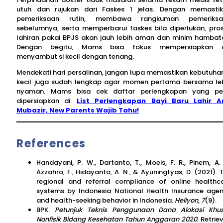
utuh dan rujukan dari Faskes 1 jelas. Dengan memasti
pemeriksaan rutin, membawa rangkuman pemeriksa
sebelumnya, serta memperbarui faskes bila diperlukan, pro
lahiran pakai BPJS akan jauh lebih aman dan minim hambat
Dengan begitu, Mams bisa fokus mempersiapkan di
menyambut si kecil dengan tenang.
Mendekati hari persalinan, jangan lupa memastikan kebutuhan
kecil juga sudah lengkap agar momen pertama bersama le
nyaman. Mams bisa cek daftar perlengkapan yang pe
dipersiapkan di:
List Perlengkapan Bayi Baru Lahir A
Mubazir, New Parents Wajib Tahu!
References
Handayani, P. W., Dartanto, T., Moeis, F. R., Pinem, A. 
Azzahro, F., Hidayanto, A. N., & Ayuningtyas, D. (2021). 
regional and referral compliance of online healthc
systems by Indonesia National Health Insurance age
and health-seeking behavior in Indonesia.
Heliyon
,
7
(9).
BPK.
Petunjuk Teknis Penggunaan Dana Alokasi Khu
Nonfisik Bidang Kesehatan Tahun Anggaran 2020.
Retrie