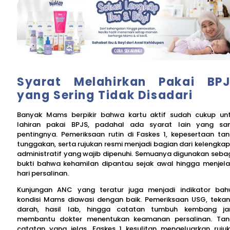
Syarat Melahirkan Pakai BP
yang Sering Tidak Disadari
Banyak Mams berpikir bahwa kartu aktif sudah cukup un
lahiran pakai BPJS, padahal ada syarat lain yang s
pentingnya. Pemeriksaan rutin di Faskes 1, kepesertaan ta
tunggakan, serta rujukan resmi menjadi bagian dari kelengka
administratif yang wajib dipenuhi. Semuanya digunakan seba
bukti bahwa kehamilan dipantau sejak awal hingga menjel
hari persalinan.
Kunjungan ANC yang teratur juga menjadi indikator ba
kondisi Mams diawasi dengan baik. Pemeriksaan USG, teka
darah, hasil lab, hingga catatan tumbuh kembang ja
membantu dokter menentukan keamanan persalinan. Ta
catatan yang jelas, Faskes 1 kesulitan mengeluarkan ruju