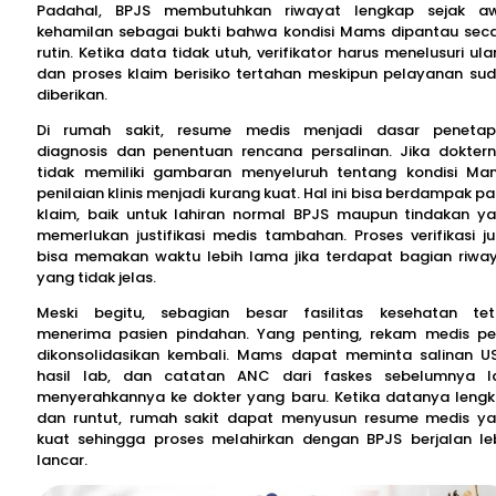
Padahal, BPJS membutuhkan riwayat lengkap sejak a
kehamilan sebagai bukti bahwa kondisi Mams dipantau sec
rutin. Ketika data tidak utuh, verifikator harus menelusuri ula
dan proses klaim berisiko tertahan meskipun pelayanan su
diberikan.
Di rumah sakit, resume medis menjadi dasar peneta
diagnosis dan penentuan rencana persalinan. Jika dokter
tidak memiliki gambaran menyeluruh tentang kondisi Ma
penilaian klinis menjadi kurang kuat. Hal ini bisa berdampak p
klaim, baik untuk lahiran normal BPJS maupun tindakan y
memerlukan justifikasi medis tambahan. Proses verifikasi j
bisa memakan waktu lebih lama jika terdapat bagian riwa
yang tidak jelas.
Meski begitu, sebagian besar fasilitas kesehatan te
menerima pasien pindahan. Yang penting, rekam medis pe
dikonsolidasikan kembali. Mams dapat meminta salinan U
hasil lab, dan catatan ANC dari faskes sebelumnya l
menyerahkannya ke dokter yang baru. Ketika datanya leng
dan runtut, rumah sakit dapat menyusun resume medis y
kuat sehingga proses melahirkan dengan BPJS berjalan le
lancar.