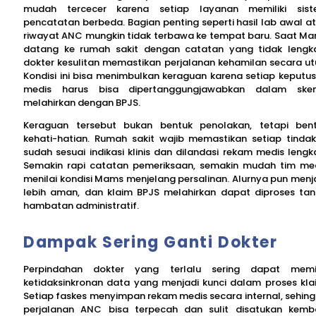
mudah tercecer karena setiap layanan memiliki sis
pencatatan berbeda. Bagian penting seperti hasil lab awal a
riwayat ANC mungkin tidak terbawa ke tempat baru. Saat M
datang ke rumah sakit dengan catatan yang tidak lengk
dokter kesulitan memastikan perjalanan kehamilan secara ut
Kondisi ini bisa menimbulkan keraguan karena setiap keputu
medis harus bisa dipertanggungjawabkan dalam ske
melahirkan dengan BPJS.
Keraguan tersebut bukan bentuk penolakan, tetapi ben
kehati-hatian. Rumah sakit wajib memastikan setiap tinda
sudah sesuai indikasi klinis dan dilandasi rekam medis lengk
Semakin rapi catatan pemeriksaan, semakin mudah tim me
menilai kondisi Mams menjelang persalinan. Alurnya pun menj
lebih aman, dan klaim BPJS melahirkan dapat diproses ta
hambatan administratif.
Dampak Sering Ganti Dokter
Perpindahan dokter yang terlalu sering dapat mem
ketidaksinkronan data yang menjadi kunci dalam proses kla
Setiap faskes menyimpan rekam medis secara internal, sehin
perjalanan ANC bisa terpecah dan sulit disatukan kemba