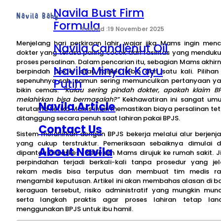
Navila Bust Firm
Navila Baby
Formula
19 November 2025
Menjelang hari perkiraan lahir, wajar jika Mams ingin menc
Navila Candlenut Oil
dokter yang terasa paling cocok dan fasilitas yang menduk
proses persalinan. Dalam pencarian itu, sebagian Mams akhir
Navila Minyak Kayu
berpindah dokter atau faskes lebih dari satu kali. Pilihan 
Putih
sepenuhnya sah, namun sering memunculkan pertanyaan y
bikin cemas:
“Kalau sering pindah dokter, apakah klaim B
melahirkan bisa bermasalah?”
Kekhawatiran ini sangat um
Navila Article
terutama ketika Mams ingin memastikan biaya persalinan te
ditanggung secara penuh saat lahiran pakai BPJS.
Contact Us
Sistem melahirkan dengan BPJS bekerja melalui alur berjenj
yang cukup terstruktur. Pemeriksaan sebaiknya dimulai 
About Navila
dipantau di Faskes 1 sebelum Mams dirujuk ke rumah sakit. J
perpindahan terjadi berkali-kali tanpa prosedur yang jel
rekam medis bisa terputus dan membuat tim medis r
mengambil keputusan. Artikel ini akan membahas alasan di ba
keraguan tersebut, risiko administratif yang mungkin munc
serta langkah praktis agar proses lahiran tetap lan
menggunakan BPJS untuk ibu hamil.