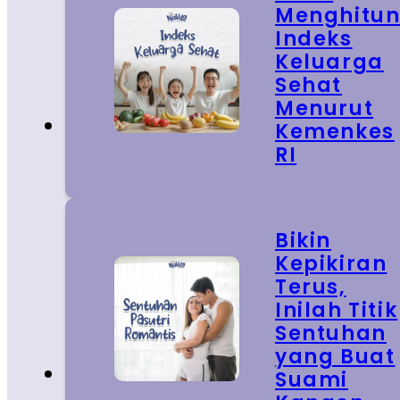
Menghitu
Indeks
Keluarga
Sehat
Menurut
Kemenkes
RI
Bikin
Kepikiran
Terus,
Inilah Titik
Sentuhan
yang Buat
Suami