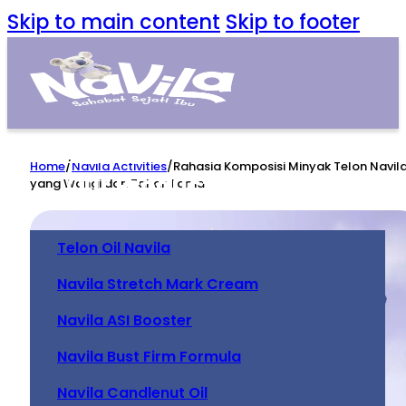
Skip to main content
Skip to footer
Home
Home
/
Navila Activities
/
Rahasia Komposisi Minyak Telon Navil
Our Product
yang Wangi dan Tahan Lama
Telon Oil Navila
Navila Stretch Mark Cream
Navila ASI Booster
Navila Bust Firm Formula
Navila Candlenut Oil