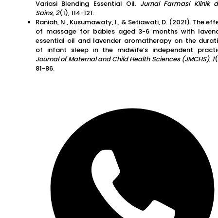
Variasi Blending Essential Oil.
Jurnal Farmasi Klinik 
Sains
,
2
(1), 114-121.
Raniah, N., Kusumawaty, I., & Setiawati, D. (2021). The eff
of massage for babies aged 3-6 months with laven
essential oil and lavender aromatherapy on the durat
of infant sleep in the midwife’s independent practi
Journal of Maternal and Child Health Sciences (JMCHS)
,
1
(
81-86.