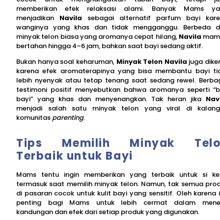
memberikan efek relaksasi alami. Banyak Mams ya
menjadikan
Navila
sebagai alternatif parfum bayi kar
wanginya yang khas dan tidak mengganggu. Berbeda d
minyak telon biasa yang aromanya cepat hilang,
Navila
mam
bertahan hingga 4–6 jam, bahkan saat bayi sedang aktif.
Bukan hanya soal keharuman,
Minyak Telon Navila
juga dike
karena efek aromaterapinya yang bisa membantu bayi ti
lebih nyenyak atau tetap tenang saat sedang rewel. Berba
testimoni positif menyebutkan bahwa aromanya seperti “
bayi” yang khas dan menyenangkan. Tak heran jika
Nav
menjadi salah satu minyak telon yang viral di kalan
komunitas
parenting
.
Tips Memilih Minyak Telo
Terbaik untuk Bayi
Mams tentu ingin memberikan yang terbaik untuk si kec
termasuk saat memilih minyak telon. Namun, tak semua pro
di pasaran cocok untuk kulit bayi yang sensitif. Oleh karena i
penting bagi Mams untuk lebih cermat dalam menel
kandungan dan efek dari setiap produk yang digunakan.