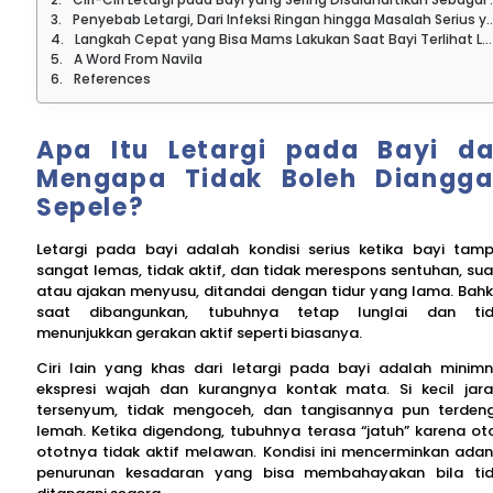
Penyebab Letargi, Dari Infeksi Ringan hingga Masalah Serius yang Butuh Tindakan Cepat
Langkah Cepat yang Bisa Mams Lakukan Saat Bayi Terlihat Letargis
A Word From Navila
References
Apa Itu Letargi pada Bayi d
Mengapa Tidak Boleh Diangg
Sepele?
Letargi pada bayi adalah kondisi serius ketika bayi tam
sangat lemas, tidak aktif, dan tidak merespons sentuhan, sua
atau ajakan menyusu, ditandai dengan tidur yang lama. Bah
saat dibangunkan, tubuhnya tetap lunglai dan tid
menunjukkan gerakan aktif seperti biasanya.
Ciri lain yang khas dari letargi pada bayi adalah minim
ekspresi wajah dan kurangnya kontak mata. Si kecil jar
tersenyum, tidak mengoceh, dan tangisannya pun terden
lemah. Ketika digendong, tubuhnya terasa “jatuh” karena ot
ototnya tidak aktif melawan. Kondisi ini mencerminkan ada
penurunan kesadaran yang bisa membahayakan bila ti