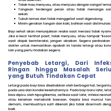
Tidak mau menyusu, atau menyusu dengan sangat lema
Tangisan terdengar pelan atau tidak menangis s
sekali.
Tubuh lemas dan tidak menggeliat saat digendong.
Minim gerakan tangan dan kaki, bahkan saat distimulasi.
Bayi sehat akan menunjukkan reaksi saat merasa tidak nyam
Jika si kecil terlihat pasif, tidak menyusu, atau tampak “koso
saat diajak berinteraksi, jangan abaikan. Segera periksakan
dokter untuk memastikan apakah ini tanda letargi atau kond
lain yang perlu tindakan segera.
Penyebab Letargi, Dari Infek
Ringan hingga Masalah Seri
yang Butuh Tindakan Cepat
Letargi pada bayi bisa disebabkan oleh berbagai hal, tergant
pada usia dan kondisi kesehatannya. Pada bayi baru lahir, leta
bisa dipicu oleh hipoglikemia, asfiksia saat lahir, infeksi neonat
atau kelainan metabolik bawaan. Gejala bisa muncul ta
demam, membuatnya sulit dikenali jika tidak dicermati den
baik.