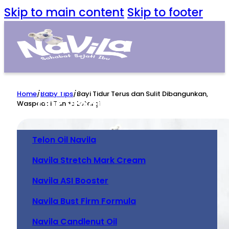
Skip to main content
Skip to footer
Home
Home
/
Baby Tips
/
Bayi Tidur Terus dan Sulit Dibangunkan,
Our Product
Waspadai Tanda Letargi
Telon Oil Navila
Navila Stretch Mark Cream
Navila ASI Booster
Navila Bust Firm Formula
Navila Candlenut Oil