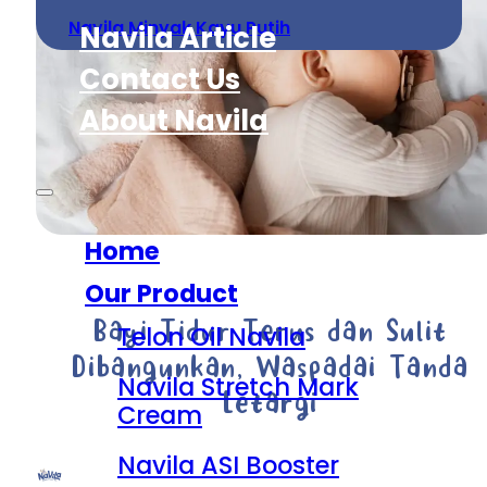
Navila Minyak Kayu Putih
Navila Article
Contact Us
About Navila
Home
Our Product
Bayi Tidur Terus dan Sulit
Telon Oil Navila
Dibangunkan, Waspadai Tanda
Navila Stretch Mark
Letargi
Cream
Navila ASI Booster