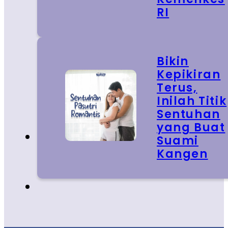
RI
Bikin
Kepikiran
Terus,
Inilah Titik
Sentuhan
yang Buat
Suami
Kangen