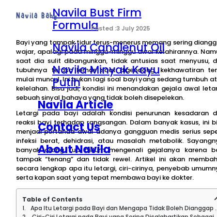
Navila Bust Firm
Navila Baby
Formula
3 July 2025
Bayi yang tampak tidur terus-menerus memang sering diang
Navila Candlenut Oil
wajar, apalagi pada minggu-minggu awal kelahirannya. Nam
saat dia sulit dibangunkan, tidak antusias saat menyusu, 
Navila Minyak Kayu
tubuhnya terasa lemas saat digendong, kekhawatiran te
Putih
mulai muncul. Ini bukan lagi soal bayi yang sedang tumbuh a
kelelahan. Bisa jadi, kondisi ini menandakan gejala awal letar
sebuah sinyal bahaya yang tidak boleh disepelekan.
Navila Article
Letargi pada bayi adalah kondisi penurunan kesadaran 
reaksi bayi terhadap rangsangan. Dalam banyak kasus, ini b
Contact Us
menjadi pertanda awal adanya gangguan medis serius sepe
infeksi berat, dehidrasi, atau masalah metabolik. Sayangn
About Navila
banyak orang tua belum mengenali gejalanya karena b
tampak “tenang” dan tidak rewel. Artikel ini akan memba
secara lengkap apa itu letargi, ciri-cirinya, penyebab umumn
serta kapan saat yang tepat membawa bayi ke dokter.
Table of Contents
Apa Itu Letargi pada Bayi dan Mengapa Tidak Boleh Dianggap Sepele?
Ciri-Ciri Letargi pada Bayi yang Sering Disalahartikan Sebagai Bayi Tenang