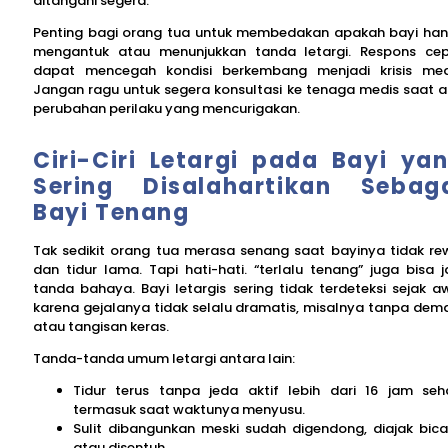
ditangani segera.
Penting bagi orang tua untuk membedakan apakah bayi ha
mengantuk atau menunjukkan tanda letargi. Respons ce
dapat mencegah kondisi berkembang menjadi krisis med
Jangan ragu untuk segera konsultasi ke tenaga medis saat 
perubahan perilaku yang mencurigakan.
Ciri-Ciri Letargi pada Bayi ya
Sering Disalahartikan Sebag
Bayi Tenang
Tak sedikit orang tua merasa senang saat bayinya tidak re
dan tidur lama. Tapi hati-hati. “terlalu tenang” juga bisa j
tanda bahaya. Bayi letargis sering tidak terdeteksi sejak a
karena gejalanya tidak selalu dramatis, misalnya tanpa de
atau tangisan keras.
Tanda-tanda umum letargi antara lain:
Tidur terus tanpa jeda aktif lebih dari 16 jam seha
termasuk saat waktunya menyusu.
Sulit dibangunkan meski sudah digendong, diajak bica
atau disentuh.