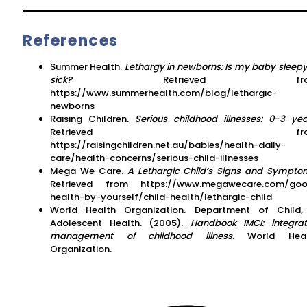
References
Summer Health.
Lethargy in newborns: Is my baby sleepy
sick?
Retrieved fro
https://www.summerhealth.com/blog/lethargic-
newborns
Raising Children.
Serious childhood illnesses: 0-3 yea
Retrieved fro
https://raisingchildren.net.au/babies/health-daily-
care/health-concerns/serious-child-illnesses
Mega We Care.
A Lethargic Child’s Signs and Sympto
Retrieved from https://www.megawecare.com/go
health-by-yourself/child-health/lethargic-child
World Health Organization. Department of Child
Adolescent Health. (2005).
Handbook IMCI: integra
management of childhood illness
. World Heal
Organization.