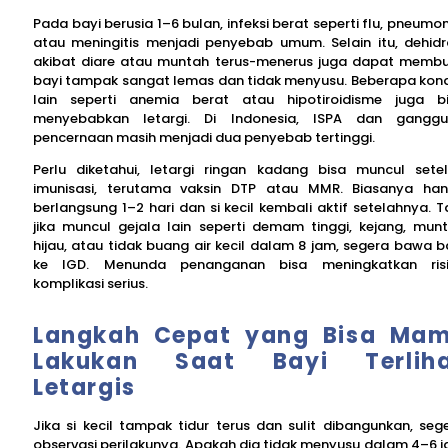
Pada bayi berusia 1–6 bulan, infeksi berat seperti flu, pneumon
atau meningitis menjadi penyebab umum. Selain itu, dehidr
akibat diare atau muntah terus-menerus juga dapat memb
bayi tampak sangat lemas dan tidak menyusu. Beberapa kond
lain seperti anemia berat atau hipotiroidisme juga b
menyebabkan letargi. Di Indonesia, ISPA dan gangg
pencernaan masih menjadi dua penyebab tertinggi.
Perlu diketahui, letargi ringan kadang bisa muncul sete
imunisasi, terutama vaksin DTP atau MMR. Biasanya ha
berlangsung 1–2 hari dan si kecil kembali aktif setelahnya. T
jika muncul gejala lain seperti demam tinggi, kejang, mun
hijau, atau tidak buang air kecil dalam 8 jam, segera bawa b
ke IGD. Menunda penanganan bisa meningkatkan ris
komplikasi serius.
Langkah Cepat yang Bisa Ma
Lakukan Saat Bayi Terlih
Letargis
Jika si kecil tampak tidur terus dan sulit dibangunkan, seg
observasi perilakunya. Apakah dia tidak menyusu dalam 4–6 