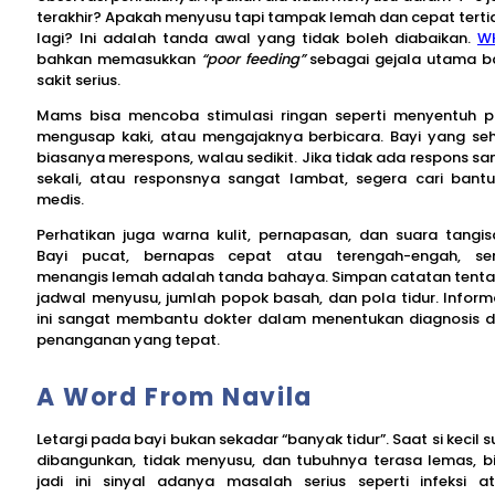
terakhir? Apakah menyusu tapi tampak lemah dan cepat terti
lagi? Ini adalah tanda awal yang tidak boleh diabaikan.
W
bahkan memasukkan
“poor feeding”
sebagai gejala utama b
sakit serius.
Mams bisa mencoba stimulasi ringan seperti menyentuh pi
mengusap kaki, atau mengajaknya berbicara. Bayi yang se
biasanya merespons, walau sedikit. Jika tidak ada respons s
sekali, atau responsnya sangat lambat, segera cari bant
medis.
Perhatikan juga warna kulit, pernapasan, dan suara tangis
Bayi pucat, bernapas cepat atau terengah-engah, se
menangis lemah adalah tanda bahaya. Simpan catatan tent
jadwal menyusu, jumlah popok basah, dan pola tidur. Inform
ini sangat membantu dokter dalam menentukan diagnosis 
penanganan yang tepat.
A Word From Navila
Letargi pada bayi bukan sekadar “banyak tidur”. Saat si kecil su
dibangunkan, tidak menyusu, dan tubuhnya terasa lemas, b
jadi ini sinyal adanya masalah serius seperti infeksi a