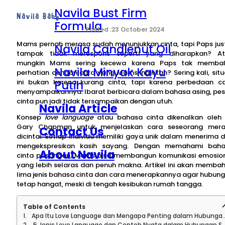
Navila Bust Firm
Navila Baby
Formula
23 October 2024
Mams pernah merasa sudah menunjukkan cinta, tapi Paps jus
Navila Candlenut Oil
tampak tidak merespons seperti yang diharapkan? A
mungkin Mams sering kecewa karena Paps tak memba
Navila Minyak Kayu
perhatian dengan cara yang Mams inginkan? Sering kali, situ
Putih
ini bukan karena kurang cinta, tapi karena perbedaan c
menyampaikannya. Ibarat berbicara dalam bahasa asing, pe
cinta pun jadi tidak tersampaikan dengan utuh.
Navila Article
Konsep
love language
atau bahasa cinta dikenalkan oleh 
Gary Chapman untuk menjelaskan cara seseorang mer
Contact Us
dicintai. Setiap individu memiliki gaya unik dalam menerima 
mengekspresikan kasih sayang. Dengan memahami bah
About Navila
cinta pasangan, Mams bisa membangun komunikasi emosio
yang lebih selaras dan penuh makna. Artikel ini akan memba
lima jenis bahasa cinta dan cara menerapkannya agar hubun
tetap hangat, meski di tengah kesibukan rumah tangga.
Table of Contents
Apa Itu Love Language dan Mengapa Penting dalam Hubungan?
5 Jenis Love Language dan Contoh Nyata dalam Hubungan Sehari-hari