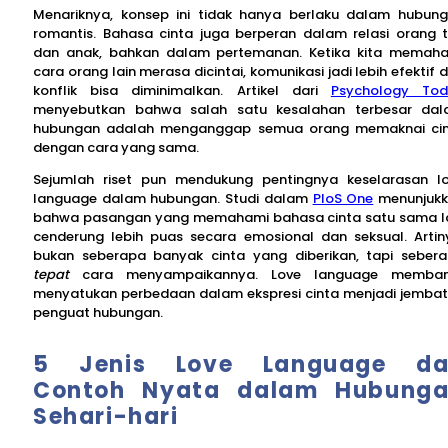
Menariknya, konsep ini tidak hanya berlaku dalam hubun
romantis. Bahasa cinta juga berperan dalam relasi orang 
dan anak, bahkan dalam pertemanan. Ketika kita memah
cara orang lain merasa dicintai, komunikasi jadi lebih efektif 
konflik bisa diminimalkan. Artikel dari
Psychology To
menyebutkan bahwa salah satu kesalahan terbesar da
hubungan adalah menganggap semua orang memaknai ci
dengan cara yang sama.
Sejumlah riset pun mendukung pentingnya keselarasan l
language dalam hubungan. Studi dalam
PloS One
menunjuk
bahwa pasangan yang memahami bahasa cinta satu sama l
cenderung lebih puas secara emosional dan seksual. Artin
bukan seberapa banyak cinta yang diberikan, tapi seber
tepat
cara menyampaikannya. Love language memban
menyatukan perbedaan dalam ekspresi cinta menjadi jemba
penguat hubungan.
5 Jenis Love Language da
Contoh Nyata dalam Hubung
Sehari-hari