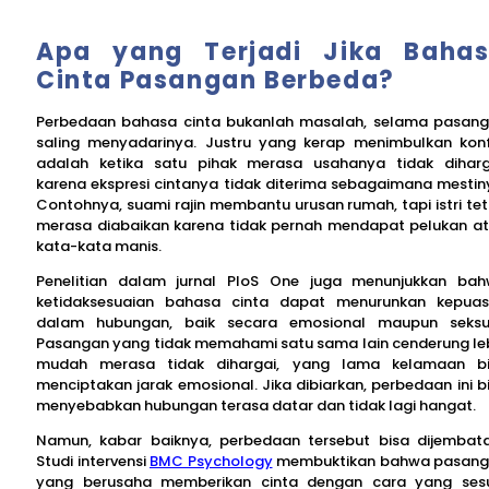
Apa yang Terjadi Jika Baha
Cinta Pasangan Berbeda?
Perbedaan bahasa cinta bukanlah masalah, selama pasan
saling menyadarinya. Justru yang kerap menimbulkan konf
adalah ketika satu pihak merasa usahanya tidak diharg
karena ekspresi cintanya tidak diterima sebagaimana mestin
Contohnya, suami rajin membantu urusan rumah, tapi istri te
merasa diabaikan karena tidak pernah mendapat pelukan a
kata-kata manis.
Penelitian dalam jurnal PloS One juga menunjukkan ba
ketidaksesuaian bahasa cinta dapat menurunkan kepua
dalam hubungan, baik secara emosional maupun seksu
Pasangan yang tidak memahami satu sama lain cenderung le
mudah merasa tidak dihargai, yang lama kelamaan b
menciptakan jarak emosional. Jika dibiarkan, perbedaan ini b
menyebabkan hubungan terasa datar dan tidak lagi hangat.
Namun, kabar baiknya, perbedaan tersebut bisa dijembata
Studi intervensi
BMC Psychology
membuktikan bahwa pasan
yang berusaha memberikan cinta dengan cara yang ses