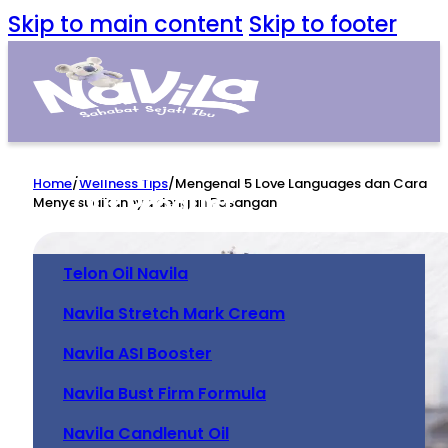
Skip to main content
Skip to footer
Home
Home
/
Wellness Tips
/
Mengenal 5 Love Languages dan Cara
Our Product
Menyesuaikannya dengan Pasangan
Telon Oil Navila
Navila Stretch Mark Cream
Navila ASI Booster
Navila Bust Firm Formula
Navila Candlenut Oil