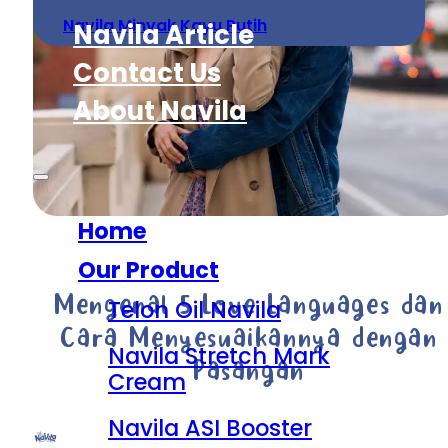
Navila Minyak Kayu Putih
Navila Article
Contact Us
About Navila
Home
Our Product
Mengenal 5 Love Languages dan
Telon Oil Navila
Cara Menyesuaikannya dengan
Navila Stretch Mark
Pasangan
Cream
Navila ASI Booster