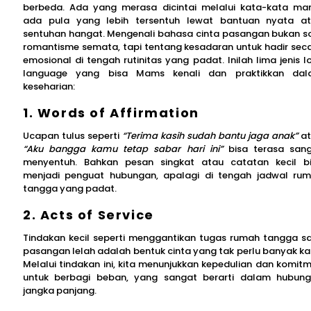
berbeda. Ada yang merasa dicintai melalui kata-kata man
ada pula yang lebih tersentuh lewat bantuan nyata a
sentuhan hangat. Mengenali bahasa cinta pasangan bukan s
romantisme semata, tapi tentang kesadaran untuk hadir sec
emosional di tengah rutinitas yang padat. Inilah lima jenis l
language yang bisa Mams kenali dan praktikkan da
keseharian:
1. Words of Affirmation
Ucapan tulus seperti
“Terima kasih sudah bantu jaga anak”
a
“Aku bangga kamu tetap sabar hari ini”
bisa terasa san
menyentuh. Bahkan pesan singkat atau catatan kecil b
menjadi penguat hubungan, apalagi di tengah jadwal ru
tangga yang padat.
2. Acts of Service
Tindakan kecil seperti menggantikan tugas rumah tangga s
pasangan lelah adalah bentuk cinta yang tak perlu banyak ka
Melalui tindakan ini, kita menunjukkan kepedulian dan komit
untuk berbagi beban, yang sangat berarti dalam hubun
jangka panjang.