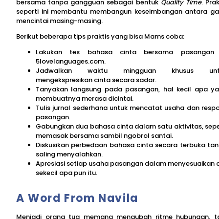
bersama tanpa gangguan sebagai bentuk
Quality Time
. Prak
seperti ini membantu membangun keseimbangan antara g
mencintai masing-masing.
Berikut beberapa tips praktis yang bisa Mams coba:
Lakukan tes bahasa cinta bersama pasangan 
5lovelanguages.com.
Jadwalkan waktu mingguan khusus unt
mengekspresikan cinta secara sadar.
Tanyakan langsung pada pasangan, hal kecil apa y
membuatnya merasa dicintai.
Tulis jurnal sederhana untuk mencatat usaha dan resp
pasangan.
Gabungkan dua bahasa cinta dalam satu aktivitas, sepe
memasak bersama sambil ngobrol santai.
Diskusikan perbedaan bahasa cinta secara terbuka ta
saling menyalahkan.
Apresiasi setiap usaha pasangan dalam menyesuaikan di
sekecil apa pun itu.
A Word From Navila
Menjadi orang tua memang mengubah ritme hubungan, t