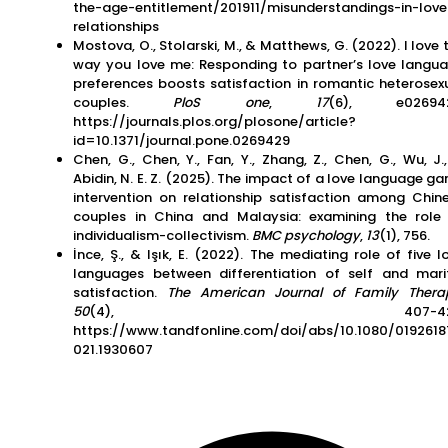
the-age-entitlement/201911/misunderstandings-in-love
relationships
Mostova, O., Stolarski, M., & Matthews, G. (2022). I love 
way you love me: Responding to partner’s love langu
preferences boosts satisfaction in romantic heterosex
couples.
PloS one
,
17
(6), e026942
https://journals.plos.org/plosone/article?
id=10.1371/journal.pone.0269429
Chen, G., Chen, Y., Fan, Y., Zhang, Z., Chen, G., Wu, J.
Abidin, N. E. Z. (2025). The impact of a love language g
intervention on relationship satisfaction among Chin
couples in China and Malaysia: examining the role
individualism-collectivism.
BMC psychology
,
13
(1), 756.
İnce, Ş., & Işık, E. (2022). The mediating role of five l
languages between differentiation of self and mari
satisfaction.
The American Journal of Family Thera
50
(4), 407-423
https://www.tandfonline.com/doi/abs/10.1080/0192618
021.1930607