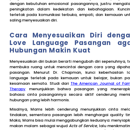
dengan kebutuhan emosional pasangannya, justru mengal
peningkatan dalam kedekatan dan kebahagiaan. Kunci
terletak pada komunikasi terbuka, empati, dan kemauan un
saling menyesuaikan diri.
Cara Menyesuaikan Diri deng
Love Language Pasangan ag
Hubungan Makin Kuat
Menyesuaikan diri bukan berarti mengubah diri sepenuhnya, t
membuka ruang untuk mencintai dengan cara yang dipah
pasangan. Menurut Dr. Chapman, kunci keberhasilan l
language terletak pada kemauan untuk belajar, bukan p
kesamaan semata. Studi dari
The American Journal of Fam
Therapy
menunjukkan bahwa pasangan yang menerapk
bahasa cinta pasangannya secara aktif cenderung memil
hubungan yang lebih harmonis.
Misalnya, Mams lebih cenderung menunjukkan cinta mela
tindakan, sementara pasangan lebih menghargai quality ti
Maka, Mams bisa mulai menggabungkan keduanya: menyiap
makan malam sebagai wujud
Acts of Service
, lalu menikmati