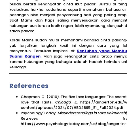
bukan berarti kehangatan cinta ikut pudar. Justru di ten
kesibukan, hal-hal sederhana seperti memahami bahasa ci
pasangan bisa menjadi penyambung hati yang paling amp
Saat Mams dan Paps saling menyesuaikan cara mencint
hubungan pun terasa lebih ringan, lebih nyambung, dan jauh d
salah paham.
Kalau Mams sudah mulai memahami bahasa cinta pasang
yuk lanjutkan langkah kecil ini dengan cara yang le
menyentuh. Temukan inspirasi di:
Sentuhan yang Membu
Suami Kangen
. Mari jaga kehangatan cinta tetap menya
karena hubungan yang bahagia adalah hadiah terindah un
keluarga.
References
Chapman, G. (2010). The five love languages: The secret
love that lasts.
Chicago, IL
. https://amberton.edu/
content/uploads/2024/07/HBD4895_E1_Fall2024.pdf
Psychology Today.
Misunderstandings in Love Relationsh
Retrieved fro
https://www.psychologytoday.com/us/blog/anger-in-