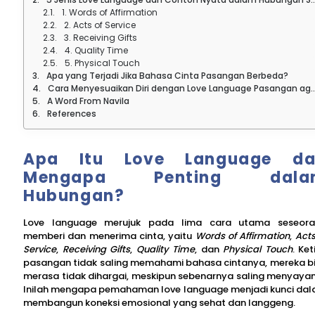
1. Words of Affirmation
2. Acts of Service
3. Receiving Gifts
4. Quality Time
5. Physical Touch
Apa yang Terjadi Jika Bahasa Cinta Pasangan Berbeda?
Cara Menyesuaikan Diri dengan Love Language Pasangan agar Hubungan Makin Kuat
A Word From Navila
References
Apa Itu Love Language da
Mengapa Penting dala
Hubungan?
Love language merujuk pada lima cara utama seseor
memberi dan menerima cinta, yaitu
Words of Affirmation
,
Acts
Service
,
Receiving Gifts
,
Quality Time
, dan
Physical Touch
. Ket
pasangan tidak saling memahami bahasa cintanya, mereka b
merasa tidak dihargai, meskipun sebenarnya saling menyayan
Inilah mengapa pemahaman love language menjadi kunci da
membangun koneksi emosional yang sehat dan langgeng.