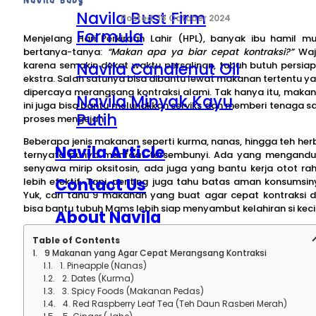
Navila Bust Firm
15 October 2024
Formula
Menjelang Hari Perkiraan Lahir (HPL), banyak ibu hamil mu
bertanya-tanya:
“Makan apa ya biar cepat kontraksi?”
Waj
Navila Candlenut Oil
karena semakin dekat waktu persalinan, tubuh butuh persia
ekstra. Salah satunya bisa dibantu lewat makanan tertentu y
dipercaya merangsang kontraksi alami. Tak hanya itu, maka
Navila Minyak Kayu
ini juga bisa bantu melunakkan serviks dan memberi tenaga s
Putih
proses mengejan.
Beberapa jenis makanan seperti kurma, nanas, hingga teh her
Navila Article
ternyata punya manfaat tersembunyi. Ada yang mengand
senyawa mirip oksitosin, ada juga yang bantu kerja otot ra
Contact Us
lebih efektif. Tapi, penting juga tahu batas aman konsumsin
Yuk, cari tahu 9 makanan yang buat agar cepat kontraksi 
bisa bantu tubuh Mams lebih siap menyambut kelahiran si keci
About Navila
Table of Contents
9 Makanan yang Agar Cepat Merangsang Kontraksi
1. Pineapple (Nanas)
2. Dates (Kurma)
3. Spicy Foods (Makanan Pedas)
4. Red Raspberry Leaf Tea (Teh Daun Rasberi Merah)