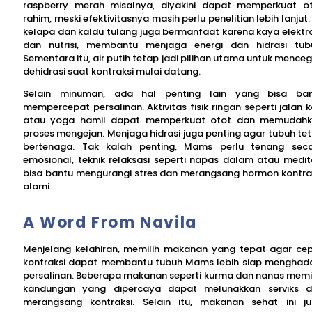
raspberry merah misalnya, diyakini dapat memperkuat o
rahim, meski efektivitasnya masih perlu penelitian lebih lanjut. 
kelapa dan kaldu tulang juga bermanfaat karena kaya elektro
dan nutrisi, membantu menjaga energi dan hidrasi tub
Sementara itu, air putih tetap jadi pilihan utama untuk mence
dehidrasi saat kontraksi mulai datang.
Selain minuman, ada hal penting lain yang bisa ba
mempercepat persalinan. Aktivitas fisik ringan seperti jalan k
atau yoga hamil dapat memperkuat otot dan memudah
proses mengejan. Menjaga hidrasi juga penting agar tubuh te
bertenaga. Tak kalah penting, Mams perlu tenang sec
emosional, teknik relaksasi seperti napas dalam atau medit
bisa bantu mengurangi stres dan merangsang hormon kontra
alami.
A Word From Navila
Menjelang kelahiran, memilih makanan yang tepat agar ce
kontraksi dapat membantu tubuh Mams lebih siap menghad
persalinan. Beberapa makanan seperti kurma dan nanas memil
kandungan yang dipercaya dapat melunakkan serviks 
merangsang kontraksi. Selain itu, makanan sehat ini j