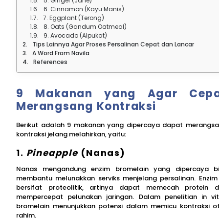
5. Ginger (Jahe)
6. Cinnamon (Kayu Manis)
7. Eggplant (Terong)
8. Oats (Gandum Oatmeal)
9. Avocado (Alpukat)
Tips Lainnya Agar Proses Persalinan Cepat dan Lancar
A Word From Navila
References
9 Makanan yang Agar Cepa
Merangsang Kontraksi
Berikut adalah 9 makanan yang dipercaya dapat merangs
kontraksi jelang melahirkan, yaitu:
1.
Pineapple
(Nanas)
Nanas mengandung enzim bromelain yang dipercaya b
membantu melunakkan serviks menjelang persalinan. Enzim 
bersifat proteolitik, artinya dapat memecah protein 
mempercepat pelunakan jaringan. Dalam penelitian in vit
bromelain menunjukkan potensi dalam memicu kontraksi o
rahim.