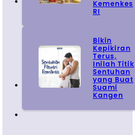
Kemenkes
RI
Bikin
Kepikiran
Terus,
Inilah Titik
Sentuhan
yang Buat
Suami
Kangen