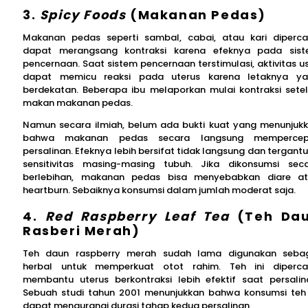
3.
Spicy Foods
(Makanan Pedas)
Makanan pedas seperti sambal, cabai, atau kari diperc
dapat merangsang kontraksi karena efeknya pada sis
pencernaan. Saat sistem pencernaan terstimulasi, aktivitas u
dapat memicu reaksi pada uterus karena letaknya y
berdekatan. Beberapa ibu melaporkan mulai kontraksi sete
makan makanan pedas.
Namun secara ilmiah, belum ada bukti kuat yang menunjuk
bahwa makanan pedas secara langsung mempercep
persalinan. Efeknya lebih bersifat tidak langsung dan tergant
sensitivitas masing-masing tubuh. Jika dikonsumsi sec
berlebihan, makanan pedas bisa menyebabkan diare a
heartburn. Sebaiknya konsumsi dalam jumlah moderat saja.
4.
Red Raspberry Leaf Tea
(Teh Da
Rasberi Merah)
Teh daun raspberry merah sudah lama digunakan seba
herbal untuk memperkuat otot rahim. Teh ini diperc
membantu uterus berkontraksi lebih efektif saat persalin
Sebuah studi tahun 2001 menunjukkan bahwa konsumsi teh 
dapat mengurangi durasi tahap kedua persalinan.