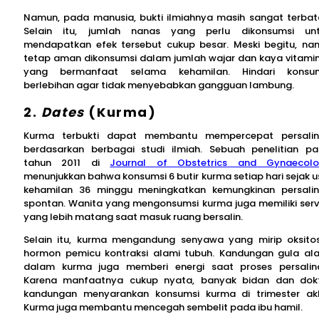
Namun, pada manusia, bukti ilmiahnya masih sangat terbat
Selain itu, jumlah nanas yang perlu dikonsumsi un
mendapatkan efek tersebut cukup besar. Meski begitu, na
tetap aman dikonsumsi dalam jumlah wajar dan kaya vitami
yang bermanfaat selama kehamilan. Hindari konsum
berlebihan agar tidak menyebabkan gangguan lambung.
2.
Dates
(Kurma)
Kurma terbukti dapat membantu mempercepat persali
berdasarkan berbagai studi ilmiah. Sebuah penelitian p
tahun 2011 di
Journal of Obstetrics and Gynaecol
menunjukkan bahwa konsumsi 6 butir kurma setiap hari sejak u
kehamilan 36 minggu meningkatkan kemungkinan persali
spontan. Wanita yang mengonsumsi kurma juga memiliki serv
yang lebih matang saat masuk ruang bersalin.
Selain itu, kurma mengandung senyawa yang mirip oksitos
hormon pemicu kontraksi alami tubuh. Kandungan gula al
dalam kurma juga memberi energi saat proses persalin
Karena manfaatnya cukup nyata, banyak bidan dan dok
kandungan menyarankan konsumsi kurma di trimester akh
Kurma juga membantu mencegah sembelit pada ibu hamil.