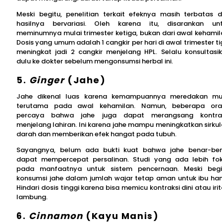
Meski begitu, penelitian terkait efeknya masih terbatas 
hasilnya bervariasi. Oleh karena itu, disarankan un
meminumnya mulai trimester ketiga, bukan dari awal kehamil
Dosis yang umum adalah 1 cangkir per hari di awal trimester ti
meningkat jadi 2 cangkir menjelang HPL. Selalu konsultasi
dulu ke dokter sebelum mengonsumsi herbal ini.
5.
Ginger
(Jahe)
Jahe dikenal luas karena kemampuannya meredakan mu
terutama pada awal kehamilan. Namun, beberapa or
percaya bahwa jahe juga dapat merangsang kontrak
menjelang lahiran. Ini karena jahe mampu meningkatkan sirkul
darah dan memberikan efek hangat pada tubuh.
Sayangnya, belum ada bukti kuat bahwa jahe benar-be
dapat mempercepat persalinan. Studi yang ada lebih fo
pada manfaatnya untuk sistem pencernaan. Meski begi
konsumsi jahe dalam jumlah wajar tetap aman untuk ibu ham
Hindari dosis tinggi karena bisa memicu kontraksi dini atau irit
lambung.
6.
Cinnamon
(Kayu Manis)