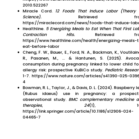
2010.522267
Miracle Cord.
12 Foods That Induce Labor (Theory 
Science).
Retrieved fro
https://miraclecord.com/news/foods-that-induce-lab
Healthline.
5 Energizing Meals to Eat When That First La
Contraction Hits.
Retrieved fr
https://www.healthline.com/health/energizing-meals-
eat-before-labor
Cheng, F. W., Bauer, E., Ford, N. A., Backman, K., Voutilain
R., Pasanen, M., … & Hantunen, S. (2025). Avoc
consumption during pregnancy linked to lower child f
allergy risk: prospective KuBiCo study.
Pediatric Resea
1-7. https://www.nature.com/articles/s41390-025-039
4
Bowman, R. L., Taylor, J., & Davis, D. L. (2024). Raspberry l
(Rubus idaeus) use in pregnancy: a prospecti
observational study.
BMC complementary medicine 
therapies
,
24
(1), 169
https://link.springer.com/article/10.1186/s12906-024-
04465-7