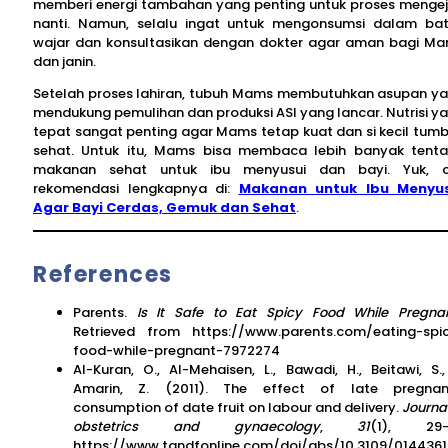
memberi energi tambahan yang penting untuk proses menge
nanti. Namun, selalu ingat untuk mengonsumsi dalam ba
wajar dan konsultasikan dengan dokter agar aman bagi M
dan janin.
Setelah proses lahiran, tubuh Mams membutuhkan asupan y
mendukung pemulihan dan produksi ASI yang lancar. Nutrisi y
tepat sangat penting agar Mams tetap kuat dan si kecil tum
sehat. Untuk itu, Mams bisa membaca lebih banyak tent
makanan sehat untuk ibu menyusui dan bayi. Yuk, 
rekomendasi lengkapnya di:
Makanan untuk Ibu Menyus
Agar Bayi Cerdas, Gemuk dan Sehat
.
References
Parents.
Is It Safe to Eat Spicy Food While Pregna
Retrieved from https://www.parents.com/eating-spi
food-while-pregnant-7972274
Al-Kuran, O., Al-Mehaisen, L., Bawadi, H., Beitawi, S.
Amarin, Z. (2011). The effect of late pregna
consumption of date fruit on labour and delivery.
Journal
obstetrics and gynaecology
,
31
(1), 29-3
https://www.tandfonline.com/doi/abs/10.3109/0144361