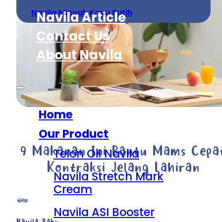
Navila Minyak Kayu Putih
Navila Article
Contact Us
About Navila
Home
Our Product
9 Makanan Ini Bantu Mams Cepa
Telon Oil Navila
Kontraksi Jelang Lahiran
Navila Stretch Mark
Cream
Navila ASI Booster
Navila Baby