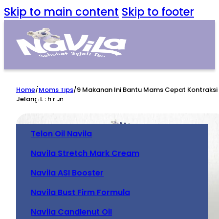
Skip to main content
Skip to footer
Home
Home
/
Moms Tips
/
9 Makanan Ini Bantu Mams Cepat Kontraksi
Our Product
Jelang Lahiran
Telon Oil Navila
Navila Stretch Mark Cream
Navila ASI Booster
Navila Bust Firm Formula
Navila Candlenut Oil