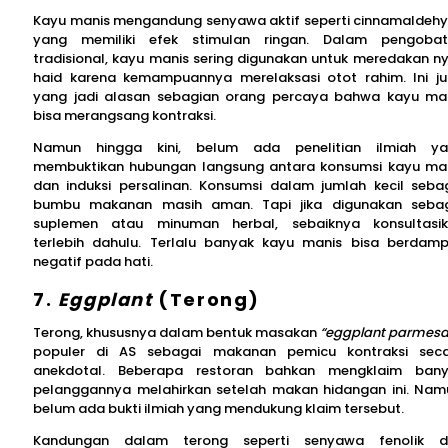
Kayu manis mengandung senyawa aktif seperti cinnamaldeh
yang memiliki efek stimulan ringan. Dalam pengoba
tradisional, kayu manis sering digunakan untuk meredakan ny
haid karena kemampuannya merelaksasi otot rahim. Ini j
yang jadi alasan sebagian orang percaya bahwa kayu ma
bisa merangsang kontraksi.
Namun hingga kini, belum ada penelitian ilmiah y
membuktikan hubungan langsung antara konsumsi kayu ma
dan induksi persalinan. Konsumsi dalam jumlah kecil seba
bumbu makanan masih aman. Tapi jika digunakan seba
suplemen atau minuman herbal, sebaiknya konsultasi
terlebih dahulu. Terlalu banyak kayu manis bisa berdam
negatif pada hati.
7.
Eggplant
(Terong)
Terong, khususnya dalam bentuk masakan
“eggplant parmesa
populer di AS sebagai makanan pemicu kontraksi sec
anekdotal. Beberapa restoran bahkan mengklaim ban
pelanggannya melahirkan setelah makan hidangan ini. Nam
belum ada bukti ilmiah yang mendukung klaim tersebut.
Kandungan dalam terong seperti senyawa fenolik d