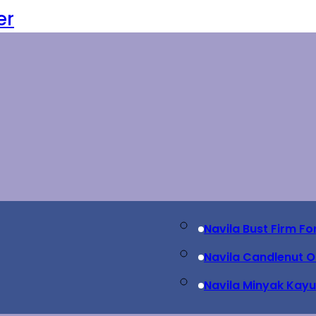
er
Navila Bust Firm F
Navila Candlenut Oi
Navila Minyak Kayu