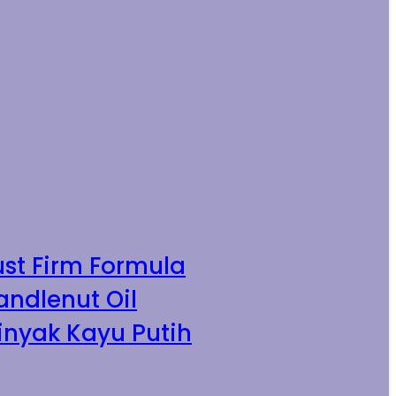
ust Firm Formula
andlenut Oil
inyak Kayu Putih