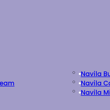
Navila B
Cream
Navila C
Navila M