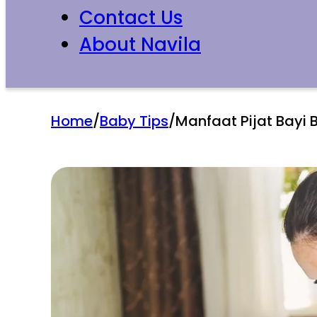
Contact Us
About Navila
Home
/
Baby Tips
/
Manfaat Pijat Bayi 