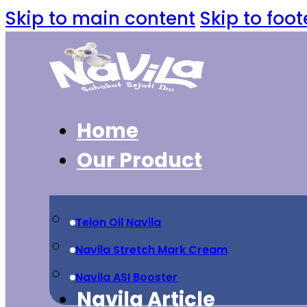
Skip to main content
Skip to foot
Home
Our Product
Telon Oil Navila
Navila Stretch Mark Cream
Navila ASI Booster
Navila Article