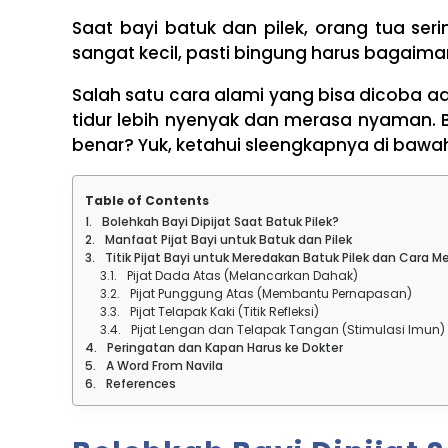
Saat bayi batuk dan pilek, orang tua seri
sangat kecil, pasti bingung harus bagaim
Salah satu cara alami yang bisa dicoba ad
tidur lebih nyenyak dan merasa nyaman. 
benar? Yuk, ketahui sleengkapnya di bawah 
Table of Contents
Bolehkah Bayi Dipijat Saat Batuk Pilek?
Manfaat Pijat Bayi untuk Batuk dan Pilek
Titik Pijat Bayi untuk Meredakan Batuk Pilek dan Cara 
Pijat Dada Atas (Melancarkan Dahak)
Pijat Punggung Atas (Membantu Pernapasan)
Pijat Telapak Kaki (Titik Refleksi)
Pijat Lengan dan Telapak Tangan (Stimulasi Imun)
Peringatan dan Kapan Harus ke Dokter
A Word From Navila
References