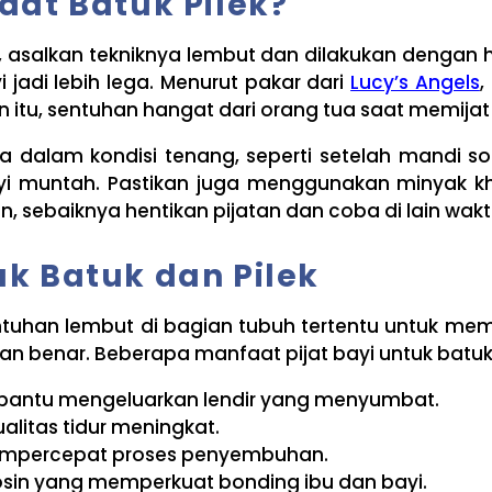
Saat Batuk Pilek?
t, asalkan tekniknya lembut dan dilakukan dengan
adi lebih lega. Menurut pakar dari
Lucy’s Angels
,
in itu, sentuhan hangat dari orang tua saat memija
ia dalam kondisi tenang, seperti setelah mandi s
yi muntah. Pastikan juga menggunakan minyak 
 sebaiknya hentikan pijatan dan coba di lain wakt
uk Batuk dan Pilek
entuhan lembut di bagian tubuh tertentu untuk me
n benar. Beberapa manfaat pijat bayi untuk batuk 
bantu mengeluarkan lendir yang menyumbat.
alitas tidur meningkat.
mempercepat proses penyembuhan.
sin yang memperkuat bonding ibu dan bayi.