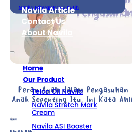
Navila Minyak Kayu Putih
Navila Article
Contact Us
About Navila
Home
Our Product
Peran Ayah dalam Pengasuhan
Telon Oil Navila
Anak Sepenting Itu, Ini Kata Ahli
Navila Stretch Mark
Cream
Navila ASI Booster
Navila Baby