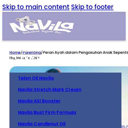
Skip to main content
Skip to footer
Home
Home
/
Parenting
/
Peran Ayah dalam Pengasuhan Anak Sepent
Our Product
Itu, Ini Kata Ahli!
Telon Oil Navila
Navila Stretch Mark Cream
Navila ASI Booster
Navila Bust Firm Formula
Navila Candlenut Oil