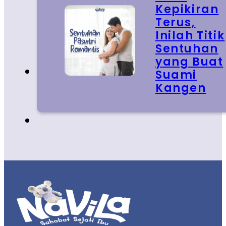
Kepikiran
Terus,
Inilah Titik
Sentuhan
yang Buat
Suami
Kangen