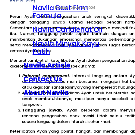
Navila Bust Firm
28 June 2024
Formula
Peran Ayah dalam pengasuhan anak seringkali diidentik
dengan tanggung jawab utama sebagai pencari nafk
Navila Candlenut Oil
Sementara itu, pengasuhan dasar anak biasanya menjadi fo
ibu. Namun, tanggung jawab seperti bermain dengan an
memberikan dukungan emosional, memantau perkembang
Navila Minyak Kayu
serta menanamkan disiplin sebenarnya adalah tugas bers
Putih
antara Ayah dan ibu.
Menurut Lamb et al, keterlibatan Ayah dalam pengasuhan da
Navila Article
dikelompokkan menjadi tiga aspek utama:
Paternal engagement
.
Interaksi langsung antara A
Contact Us
dan anak, seperti bermain bersama, mengajari hal ba
atau kegiatan santai lainnya yang mempererat hubunga
About Navila
Aksesibilitas.
Ketersediaan Ayah untuk berinteraksi s
anak membutuhkannya, meskipun hanya sesekali a
temporer.
Tanggung jawab.
Ayah berperan dalam menyus
rencana pengasuhan anak meski tidak selalu terli
secara langsung dalam interaksi sehari-hari.
Keterlibatan Ayah yang positif, hangat, dan membangun a