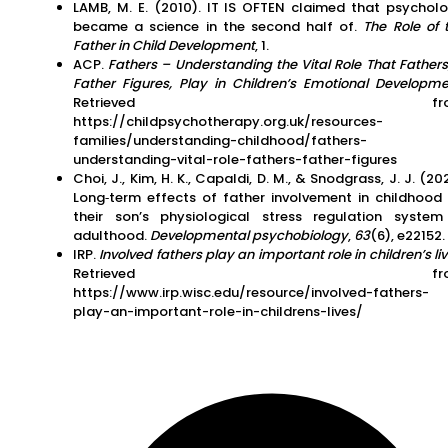
LAMB, M. E. (2010). IT IS OFTEN claimed that psychol
became a science in the second half of.
The Role of 
Father in Child Development
, 1.
ACP.
Fathers – Understanding the Vital Role That Fathers
Father Figures, Play in Children’s Emotional Developm
Retrieved fro
https://childpsychotherapy.org.uk/resources-
families/understanding-childhood/fathers-
understanding-vital-role-fathers-father-figures
Choi, J., Kim, H. K., Capaldi, D. M., & Snodgrass, J. J. (202
Long‐term effects of father involvement in childhood
their son’s physiological stress regulation system
adulthood.
Developmental psychobiology
,
63
(6), e22152.
IRP.
Involved fathers play an important role in children’s li
Retrieved fro
https://www.irp.wisc.edu/resource/involved-fathers-
play-an-important-role-in-childrens-lives/