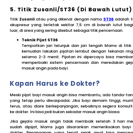
5. Titik Zusanli/ST36 (Di Bawah Lutut)
Titik
Zusanli
atau yang dikenal dengan nama
ST36
adalah ti
akupresur yang terletak sekitar 7,5 cm di bawah lutut bag
luar, di area yang sering disebut sebagai titik pencernaan.
Teknik Pijat ST36
Tempatkan jari telunjuk dan jari tengah Mams di titik i
kemudian lakukan pijatan lembut dengan tekanan rin
selama 2-3 menit. Pijatan ini dipercaya bisa memba
memperbaiki sistem pencernaan dan meredakan gej
masuk angin pada bayi.
Kapan Harus ke Dokter?
Meski pijat bayi masuk angin bisa membantu, ada tanda-ta
yang tetap perlu diwaspadai. Jika bayi demam tinggi, mun
terus, atau diare berkepanjangan, sebaiknya segera konsult
ke dokter. Ini bisa jadi bukan sekadar masuk angin biasa.
Jika gejala masuk angin tidak membaik setelah 3 hari me
sudah dipijat, Mams juga disarankan memeriksakan bayi
dokter. Penanganan yang tepat sejak awal bisa mence