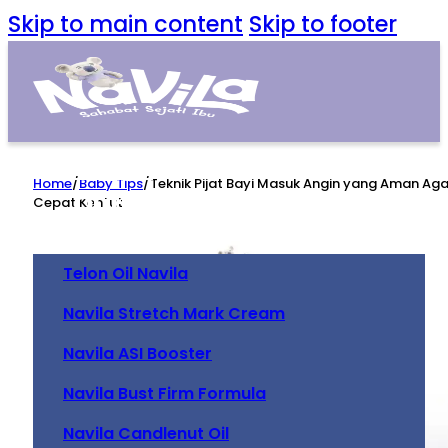
Skip to main content
Skip to footer
Home
Home
/
Baby Tips
/
Teknik Pijat Bayi Masuk Angin yang Aman Aga
Our Product
Cepat Kentut
Telon Oil Navila
Navila Stretch Mark Cream
Navila ASI Booster
Navila Bust Firm Formula
Navila Candlenut Oil