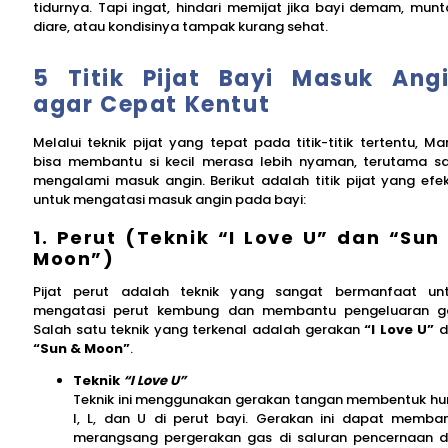
tidurnya. Tapi ingat, hindari memijat jika bayi demam, munt
diare, atau kondisinya tampak kurang sehat.
5 Titik Pijat Bayi Masuk Ang
agar Cepat Kentut
Melalui teknik pijat yang tepat pada titik-titik tertentu, M
bisa membantu si kecil merasa lebih nyaman, terutama s
mengalami masuk angin. Berikut adalah titik pijat yang efek
untuk mengatasi masuk angin pada bayi:
1. Perut (Teknik “I Love U” dan “Sun
Moon”)
Pijat perut adalah teknik yang sangat bermanfaat un
mengatasi perut kembung dan membantu pengeluaran g
Salah satu teknik yang terkenal adalah gerakan
“I Love U”
d
“Sun & Moon”
.
Teknik
“I Love U”
Teknik ini menggunakan gerakan tangan membentuk hu
I, L, dan U di perut bayi. Gerakan ini dapat memba
merangsang pergerakan gas di saluran pencernaan 