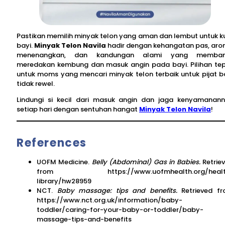
Pastikan memilih minyak telon yang aman dan lembut untuk ku
bayi.
Minyak Telon Navila
hadir dengan kehangatan pas, ar
menenangkan, dan kandungan alami yang memban
meredakan kembung dan masuk angin pada bayi. Pilihan te
untuk moms yang mencari minyak telon terbaik untuk pijat b
tidak rewel.
Lindungi si kecil dari masuk angin dan jaga kenyamanan
setiap hari dengan sentuhan hangat
Minyak Telon Navila
!
References
UOFM Medicine.
Belly (Abdominal) Gas in Babies.
Retrie
from https://www.uofmhealth.org/healt
library/hw28959
NCT.
Baby massage: tips and benefits.
Retrieved f
https://www.nct.org.uk/information/baby-
toddler/caring-for-your-baby-or-toddler/baby-
massage-tips-and-benefits