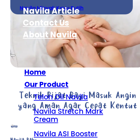
Navila Minyak Kayu Putih
Navila Article
Contact Us
About Navila
Home
Our Product
Teknik Pijat Bayi Masuk Angin
Telon Oil Navila
yang Aman Agar Cepat Kentut
Navila Stretch Mark
Cream
Navila ASI Booster
Navila Baby