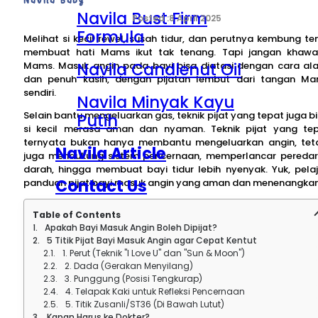
Navila Bust Firm
8 April 2025
Formula
Melihat si kecil rewel, susah tidur, dan perutnya kembung te
membuat hati Mams ikut tak tenang. Tapi jangan khawat
Navila Candlenut Oil
Mams. Masuk angin pada bayi bisa diatasi dengan cara al
dan penuh kasih, dengan pijatan lembut dari tangan M
sendiri.
Navila Minyak Kayu
Selain bantu mengeluarkan gas, teknik pijat yang tepat juga bi
Putih
si kecil merasa aman dan nyaman. Teknik pijat yang te
ternyata bukan hanya membantu mengeluarkan angin, tet
Navila Article
juga mendukung sistem pencernaan, memperlancar pereda
darah, hingga membuat bayi tidur lebih nyenyak. Yuk, pelaj
Contact Us
panduan pijat bayi masuk angin yang aman dan menenangkan
About Navila
Table of Contents
Apakah Bayi Masuk Angin Boleh Dipijat?
5 Titik Pijat Bayi Masuk Angin agar Cepat Kentut
1. Perut (Teknik "I Love U" dan "Sun & Moon")
2. Dada (Gerakan Menyilang)
3. Punggung (Posisi Tengkurap)
4. Telapak Kaki untuk Refleksi Pencernaan
5. Titik Zusanli/ST36 (Di Bawah Lutut)
Kapan Harus ke Dokter?