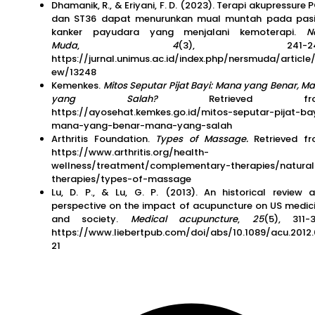
Dhamanik, R., & Eriyani, F. D. (2023). Terapi akupressure 
dan ST36 dapat menurunkan mual muntah pada pas
kanker payudara yang menjalani kemoterapi.
N
Muda
,
4
(3), 241-24
https://jurnal.unimus.ac.id/index.php/nersmuda/article/
ew/13248
Kemenkes.
Mitos Seputar Pijat Bayi: Mana yang Benar, M
yang Salah?
Retrieved fro
https://ayosehat.kemkes.go.id/mitos-seputar-pijat-ba
mana-yang-benar-mana-yang-salah
Arthritis Foundation.
Types of Massage.
Retrieved f
https://www.arthritis.org/health-
wellness/treatment/complementary-therapies/natural
therapies/types-of-massage
Lu, D. P., & Lu, G. P. (2013). An historical review 
perspective on the impact of acupuncture on US medic
and society.
Medical acupuncture
,
25
(5), 311-3
https://www.liebertpub.com/doi/abs/10.1089/acu.2012
21