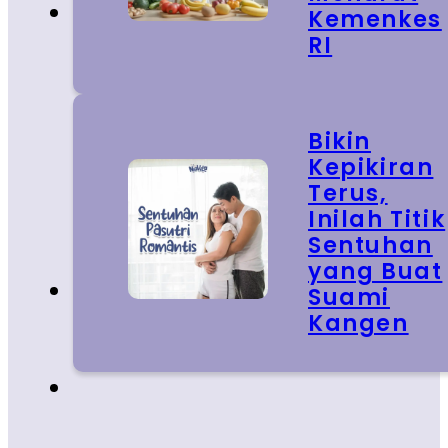
Kemenkes
RI
Bikin
Kepikiran
Terus,
Inilah Titik
Sentuhan
yang Buat
Suami
Kangen