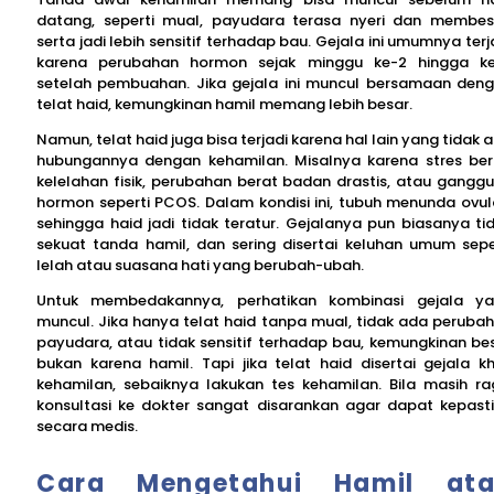
datang, seperti mual, payudara terasa nyeri dan membes
serta jadi lebih sensitif terhadap bau. Gejala ini umumnya terj
karena perubahan hormon sejak minggu ke-2 hingga k
setelah pembuahan. Jika gejala ini muncul bersamaan den
telat haid, kemungkinan hamil memang lebih besar.
Namun, telat haid juga bisa terjadi karena hal lain yang tidak 
hubungannya dengan kehamilan. Misalnya karena stres ber
kelelahan fisik, perubahan berat badan drastis, atau gangg
hormon seperti PCOS. Dalam kondisi ini, tubuh menunda ovul
sehingga haid jadi tidak teratur. Gejalanya pun biasanya ti
sekuat tanda hamil, dan sering disertai keluhan umum sepe
lelah atau suasana hati yang berubah-ubah.
Untuk membedakannya, perhatikan kombinasi gejala y
muncul. Jika hanya telat haid tanpa mual, tidak ada peruba
payudara, atau tidak sensitif terhadap bau, kemungkinan be
bukan karena hamil. Tapi jika telat haid disertai gejala k
kehamilan, sebaiknya lakukan tes kehamilan. Bila masih ra
konsultasi ke dokter sangat disarankan agar dapat kepast
secara medis.
Cara Mengetahui Hamil at