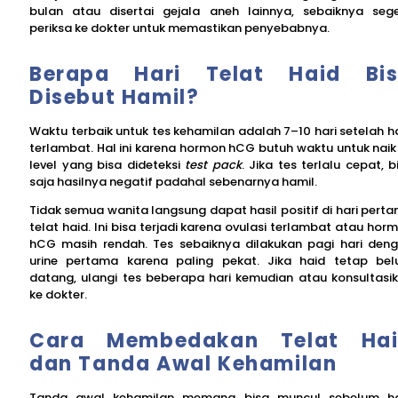
bulan atau disertai gejala aneh lainnya, sebaiknya seg
periksa ke dokter untuk memastikan penyebabnya.
Berapa Hari Telat Haid Bi
Disebut Hamil?
Waktu terbaik untuk tes kehamilan adalah 7–10 hari setelah h
terlambat. Hal ini karena hormon hCG butuh waktu untuk naik
level yang bisa dideteksi
test pack
. Jika tes terlalu cepat, b
saja hasilnya negatif padahal sebenarnya hamil.
Tidak semua wanita langsung dapat hasil positif di hari pert
telat haid. Ini bisa terjadi karena ovulasi terlambat atau hor
hCG masih rendah. Tes sebaiknya dilakukan pagi hari den
urine pertama karena paling pekat. Jika haid tetap be
datang, ulangi tes beberapa hari kemudian atau konsultasi
ke dokter.
Cara Membedakan Telat Ha
dan Tanda Awal Kehamilan
Tanda awal kehamilan memang bisa muncul sebelum h