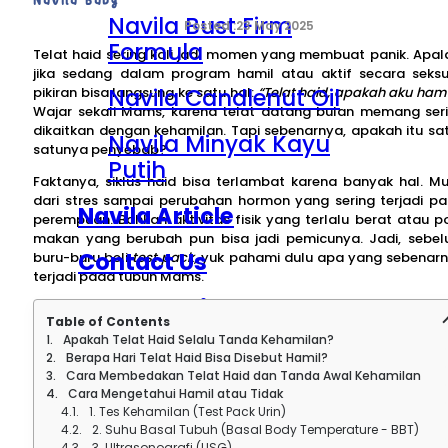
Navila Bust Firm
23 May 2025
Formula
Telat haid sering kali jadi momen yang membuat panik. Apal
jika sedang dalam program hamil atau aktif secara seksu
Navila Candlenut Oil
pikiran bisa langsung ke satu hal:
“Telat haid, apakah aku hami
Wajar sekali Mams, karena telat datang bulan memang ser
dikaitkan dengan kehamilan. Tapi sebenarnya, apakah itu sa
Navila Minyak Kayu
satunya penyebab?
Putih
Faktanya, siklus haid bisa terlambat karena banyak hal. Mu
dari stres sampai perubahan hormon yang sering terjadi p
Navila Article
perempuan. Bahkan aktivitas fisik yang terlalu berat atau p
makan yang berubah pun bisa jadi pemicunya. Jadi, sebe
Contact Us
buru-buru beli
test pack
, yuk pahami dulu apa yang sebenar
terjadi pada tubuh Mams.
About Navila
Table of Contents
Apakah Telat Haid Selalu Tanda Kehamilan?
Berapa Hari Telat Haid Bisa Disebut Hamil?
Cara Membedakan Telat Haid dan Tanda Awal Kehamilan
Cara Mengetahui Hamil atau Tidak
1. Tes Kehamilan (Test Pack Urin)
2. Suhu Basal Tubuh (Basal Body Temperature - BBT)
3. Ultrasonografi (USG)