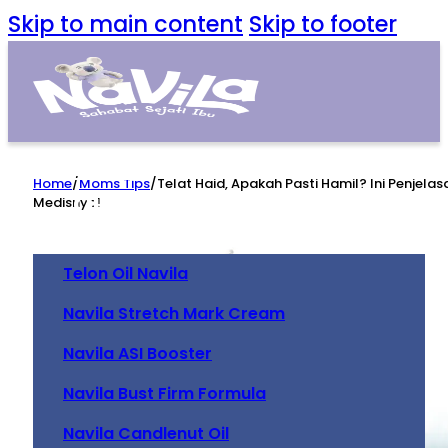
Skip to main content
Skip to footer
Home
Home
/
Moms Tips
/
Telat Haid, Apakah Pasti Hamil? Ini Penjelas
Our Product
Medisnya!
Telon Oil Navila
Navila Stretch Mark Cream
Navila ASI Booster
Navila Bust Firm Formula
Navila Candlenut Oil