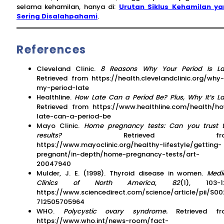
selama kehamilan, hanya di:
Urutan Siklus Kehamilan y
Sering Disalahpahami
.
References
Cleveland Clinic.
8 Reasons Why Your Period Is La
Retrieved from https://health.clevelandclinic.org/why-
my-period-late
Healthline.
How Late Can a Period Be? Plus, Why It’s La
Retrieved from https://www.healthline.com/health/h
late-can-a-period-be
Mayo Clinic.
Home pregnancy tests: Can you trust 
results?
Retrieved fro
https://www.mayoclinic.org/healthy-lifestyle/getting-
pregnant/in-depth/home-pregnancy-tests/art-
20047940
Mulder, J. E. (1998). Thyroid disease in women.
Medi
Clinics of North America
,
82
(1), 103-1
https://www.sciencedirect.com/science/article/pii/S00
712505705964
WHO.
Polycystic ovary syndrome.
Retrieved fr
https://www.who.int/news-room/fact-