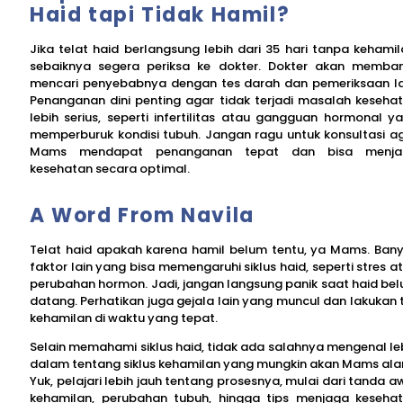
Haid tapi Tidak Hamil?
Jika telat haid berlangsung lebih dari 35 hari tanpa kehamil
sebaiknya segera periksa ke dokter. Dokter akan memba
mencari penyebabnya dengan tes darah dan pemeriksaan la
Penanganan dini penting agar tidak terjadi masalah keseha
lebih serius, seperti infertilitas atau gangguan hormonal y
memperburuk kondisi tubuh. Jangan ragu untuk konsultasi a
Mams mendapat penanganan tepat dan bisa menja
kesehatan secara optimal.
A Word From Navila
Telat haid apakah karena hamil belum tentu, ya Mams. Ban
faktor lain yang bisa memengaruhi siklus haid, seperti stres a
perubahan hormon. Jadi, jangan langsung panik saat haid be
datang. Perhatikan juga gejala lain yang muncul dan lakukan 
kehamilan di waktu yang tepat.
Selain memahami siklus haid, tidak ada salahnya mengenal le
dalam tentang siklus kehamilan yang mungkin akan Mams ala
Yuk, pelajari lebih jauh tentang prosesnya, mulai dari tanda a
kehamilan, perubahan tubuh, hingga tips menjaga keseha