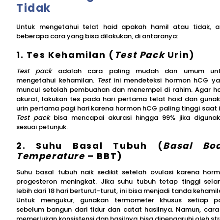
Tidak
Untuk mengetahui telat haid apakah hamil atau tidak, 
beberapa cara yang bisa dilakukan, di antaranya:
1. Tes Kehamilan (
Test Pack
Urin)
Test pack
adalah cara paling mudah dan umum unt
mengetahui kehamilan.
Test
ini mendeteksi hormon hCG y
muncul setelah pembuahan dan menempel di rahim. Agar ha
akurat, lakukan tes pada hari pertama telat haid dan guna
urin pertama pagi hari karena hormon hCG paling tinggi saat i
Test pack
bisa mencapai akurasi hingga 99% jika diguna
sesuai petunjuk.
2. Suhu Basal Tubuh (
Basal Bo
Temperature
– BBT)
Suhu basal tubuh naik sedikit setelah ovulasi karena hor
progesteron meningkat. Jika suhu tubuh tetap tinggi sel
lebih dari 18 hari berturut-turut, ini bisa menjadi tanda kehamil
Untuk mengukur, gunakan termometer khusus setiap p
sebelum bangun dari tidur dan catat hasilnya. Namun, cara 
memerlukan konsistensi dan hasilnya bisa dipengaruhi oleh str