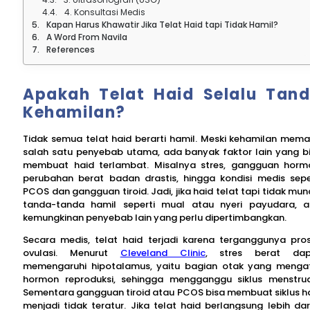
4. Konsultasi Medis
Kapan Harus Khawatir Jika Telat Haid tapi Tidak Hamil?
A Word From Navila
References
Apakah Telat Haid Selalu Tan
Kehamilan?
Tidak semua telat haid berarti hamil. Meski kehamilan mem
salah satu penyebab utama, ada banyak faktor lain yang b
membuat haid terlambat. Misalnya stres, gangguan horm
perubahan berat badan drastis, hingga kondisi medis sepe
PCOS dan gangguan tiroid. Jadi, jika haid telat tapi tidak mun
tanda-tanda hamil seperti mual atau nyeri payudara, 
kemungkinan penyebab lain yang perlu dipertimbangkan.
Secara medis, telat haid terjadi karena terganggunya pro
ovulasi. Menurut
Cleveland Clinic
, stres berat dap
memengaruhi hipotalamus, yaitu bagian otak yang menga
hormon reproduksi, sehingga mengganggu siklus menstrua
Sementara gangguan tiroid atau PCOS bisa membuat siklus h
menjadi tidak teratur. Jika telat haid berlangsung lebih dar