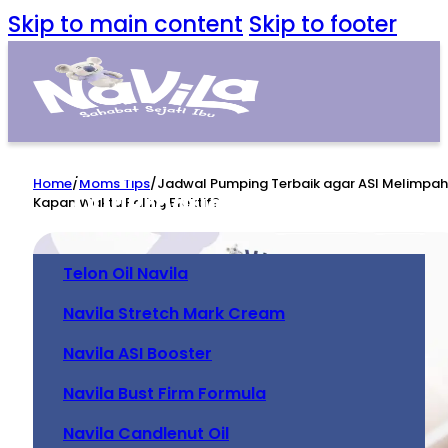
Skip to main content
Skip to footer
Home
Home
/
Moms Tips
/
Jadwal Pumping Terbaik agar ASI Melimpah
Our Product
Kapan Waktu Paling Efektif?
Telon Oil Navila
Navila Stretch Mark Cream
Navila ASI Booster
Navila Bust Firm Formula
Navila Candlenut Oil