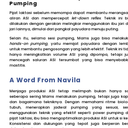
Pumping
Pijat laktasi sebelum memompa dapat membantu merangs
aliran ASI dan mempercepat
let-down reflex
. Teknik ini b
dilakukan dengan gerakan melingkar menggunakan ibu jari 
jari lainnya, dimulai dari pangkal payudara menuju puting.
Selain itu, selama sesi pumping, Mams juga bisa melaku
hands-on pumping
, yaitu memijat payudara dengan lem
untuk membantu pengosongan yang lebih efektif. Teknik ini ti
hanya meningkatkan volume ASI yang dipompa, tetapi j
mencegah saluran ASI tersumbat yang bisa menyebab
mastitis.
A Word From Navila
Menjaga produksi ASI tetap melimpah bukan hanya s
seberapa sering Mams melakukan pumping, tetapi juga ka
dan bagaimana tekniknya. Dengan memahami ritme biolo
tubuh, menerapkan jadwal pumping yang sesuai, se
menggunakan teknik yang efektif seperti power pumping 
pijat laktasi, ibu bisa mengoptimalkan produksi ASI untuk si kec
Konsistensi dan dukungan yang tepat juga berperan be