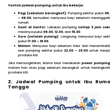
Contoh jadwal pumping untuk ibu bekerja:
Pagi (sebelum berangkat):
Pumping sekitar pukul
05
– 06.00
, kemudian menyusui bayi sebelum meninggal
rumah.
Saat di kantor:
Lakukan pumping
setiap 3 jam seka
misalnya pukul
09.00
,
12.00
, dan
15.30
.
Sore (setelah pulang):
Langsung menyusui bayi seki
pukul
17.00 – 18.00
.
Malam:
Menyusui bayi sebelum tidur dan menambah
sesi pumping sekitar pukul
22.00 – 23.00
untuk menj
produksi ASI.
Jika memungkinkan, Mams bisa melakukan
power pumping
malam hari atau pagi sebelum berangkat untuk meningkat
produksi ASI.
2. Jadwal Pumping untuk Ibu Rum
Tangga