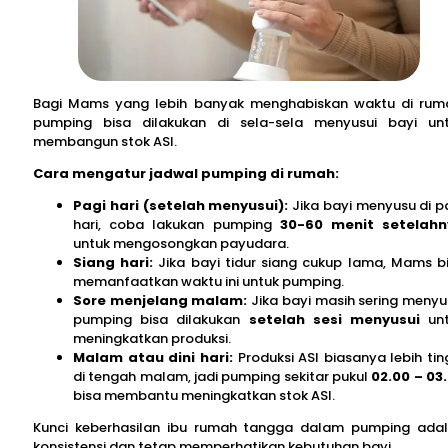
Bagi Mams yang lebih banyak menghabiskan waktu di rum
pumping bisa dilakukan di sela-sela menyusui bayi un
membangun stok ASI.
Cara mengatur jadwal pumping di rumah:
Pagi hari (setelah menyusui):
Jika bayi menyusu di p
hari, coba lakukan pumping
30-60 menit setelah
untuk mengosongkan payudara.
Siang hari:
Jika bayi tidur siang cukup lama, Mams b
memanfaatkan waktu ini untuk pumping.
Sore menjelang malam:
Jika bayi masih sering menyu
pumping bisa dilakukan
setelah sesi menyusui
unt
meningkatkan produksi.
Malam atau dini hari:
Produksi ASI biasanya lebih tin
di tengah malam, jadi pumping sekitar pukul
02.00 – 03
bisa membantu meningkatkan stok ASI.
Kunci keberhasilan ibu rumah tangga dalam pumping ada
konsistensi dan tetap memperhatikan kebutuhan bayi.