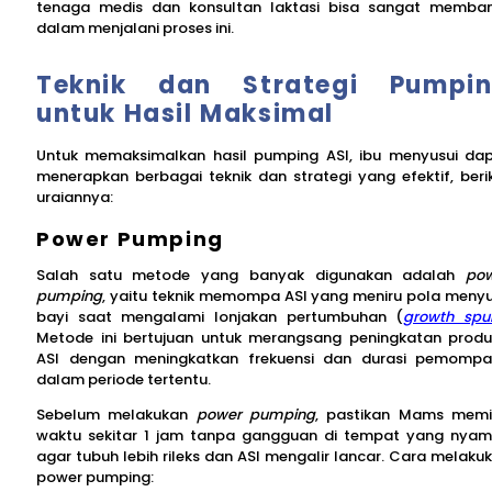
tenaga medis dan konsultan laktasi bisa sangat memba
dalam menjalani proses ini.
Teknik dan Strategi Pumpi
untuk Hasil Maksimal
Untuk memaksimalkan hasil pumping ASI, ibu menyusui da
menerapkan berbagai teknik dan strategi yang efektif, beri
uraiannya:
Power Pumping
Salah satu metode yang banyak digunakan adalah
po
pumping
, yaitu teknik memompa ASI yang meniru pola meny
bayi saat mengalami lonjakan pertumbuhan (
growth spu
Metode ini bertujuan untuk merangsang peningkatan produ
ASI dengan meningkatkan frekuensi dan durasi pemomp
dalam periode tertentu.
Sebelum melakukan
power pumping
, pastikan Mams memil
waktu sekitar 1 jam tanpa gangguan di tempat yang nya
agar tubuh lebih rileks dan ASI mengalir lancar. Cara melaku
power pumping: