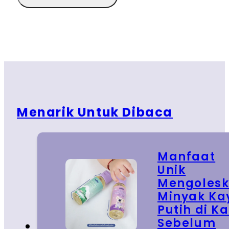
Menarik Untuk Dibaca
Manfaat
Unik
Mengoles
Minyak Ka
Putih di Ka
Sebelum