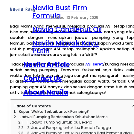
Navila Bust Firm
Navila Baby
Formula
13 February 2025
Bagi Mams yang menyusui, menjaga produksi ASI tetap lan
Navila Candlenut Oil
bisa menjadi tantangan tersendiri. Salah satu cara yang efek
adalah dengan menerapkan jadwal pumping yang tep
Navila Minyak Kayu
Namun, banyak Mams yang masih bingung, kapan waktu terb
Putih
untuk pumping agar ASI tetap melimpah? Apakah setiap 
jam sekali atau ada cara yang lebih efektif?
Navila Article
Tidak jarang Mams merasa produksi
ASI seret
/kurang meski
sudah sering pumping. Ternyata, frekuensi saja tidak cuk
waktu dan teknik pumping juga sangat mempengaruhi hasiln
Contact Us
Di artikel ini, Navila akan mengulas kapan waktu terbaik un
pumping agar ASI banyak dan sesuai dengan ritme tubuh se
About Navila
aktivitas harian Mams. Yuk, simak selengkapnya!
Table of Contents
Kapan Waktu Terbaik untuk Pumping?
Jadwal Pumping Berdasarkan Kebutuhan Mams
1. Jadwal Pumping untuk Ibu Bekerja
2. Jadwal Pumping untuk Ibu Rumah Tangga
3. Jadwal Pumping untuk Ibu dengan Bayi Prematur atau Bayi yang Sering Menyusu Langsung