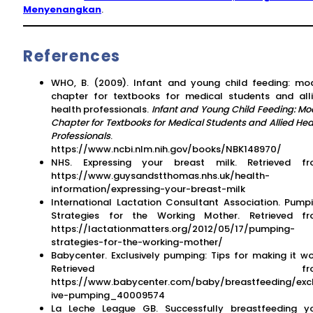
Menyenangkan
.
References
WHO, B. (2009). Infant and young child feeding: mo
chapter for textbooks for medical students and all
health professionals.
Infant and Young Child Feeding: Mo
Chapter for Textbooks for Medical Students and Allied Hea
Professionals
.
https://www.ncbi.nlm.nih.gov/books/NBK148970/
NHS. Expressing your breast milk. Retrieved f
https://www.guysandstthomas.nhs.uk/health-
information/expressing-your-breast-milk
International Lactation Consultant Association. Pump
Strategies for the Working Mother. Retrieved f
https://lactationmatters.org/2012/05/17/pumping-
strategies-for-the-working-mother/
Babycenter. Exclusively pumping: Tips for making it wo
Retrieved fro
https://www.babycenter.com/baby/breastfeeding/exc
ive-pumping_40009574
La Leche League GB. Successfully breastfeeding y