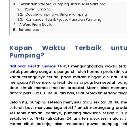
Teknik dan Strategi Pumping untuk Hasil Maksimal
Power Pumping
Double Pumping vs Single Pumping
Kombinasi Teknik Pijat Laktasi dan Pumping
A Word From Navila
References
Kapan Waktu Terbaik untu
Pumping?
National Health Service
(NHS) mengungkapkan waktu terb
untuk pumping sangat dipengaruhi oleh hormon prolaktin, y
kadar tertingginya terjadi pada malam hingga dini hari. Itu
mengapa ASI cenderung lebih deras di pagi hari setelah ban
tidur. Untuk memaksimalkan produksi, Mams bisa memo
antara pukul 02.00–04.00 dini hari, saat prolaktin sedang tingg
Selain itu, pumping setelah menyusui atau sekitar 30–60 me
setelah bayi menyusu juga efektif untuk merangsang produ
ASI lebih banyak. Idealnya, pumping dilakukan setiap 2–3 
sekali, sekitar 8–12 kali dalam 24 jam, termasuk sesi malam. J
Mams sibuk bekerja, bisa mencoba power pumping un