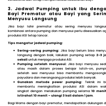
3. Jadwal Pumping untuk Ibu deng
Bayi Prematur atau Bayi yang Seri
Menyusu Langsung
Jika bayi lahir prematur atau sering menyusu langsu
kombinasi antara pumping dan menyusui perlu disesuaikan a
produksi ASI tetap lancar.
Tips mengatur jadwal pumping:
Sering-sering pumping:
Jika bayi belum bisa meny
langsung dengan baik, lakukan pumping setiap
2-3 
sekali
untuk menjaga produksi ASI.
Pumping setelah menyusui:
Jika bayi menyusu sedi
atau masih dalam proses belajar latch-on, pump
setelah sesi menyusui bisa membantu mengosong
payudara dan merangsang produksi lebih banyak.
Gunakan metode power pumping:
Teknik ini b
membantu meningkatkan produksi ASI dalam wak
singkat dengan melakukan pumping selama
10 meni
istirahat 10 menit – ulangi 3 kali dalam 1 jam
.
Bagi Mams dengan bayi prematur, mendapatkan dukungan d