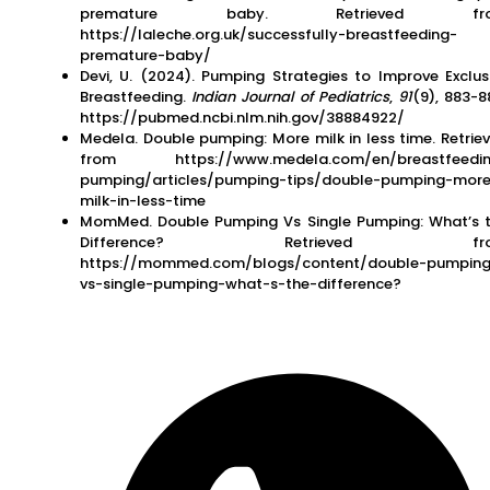
premature baby. Retrieved fr
https://laleche.org.uk/successfully-breastfeeding-
premature-baby/
Devi, U. (2024). Pumping Strategies to Improve Exclus
Breastfeeding.
Indian Journal of Pediatrics
,
91
(9), 883-8
https://pubmed.ncbi.nlm.nih.gov/38884922/
Medela. Double pumping: More milk in less time. Retrie
from https://www.medela.com/en/breastfeedin
pumping/articles/pumping-tips/double-pumping-mor
milk-in-less-time
MomMed. Double Pumping Vs Single Pumping: What’s 
Difference? Retrieved fr
https://mommed.com/blogs/content/double-pumpin
vs-single-pumping-what-s-the-difference?