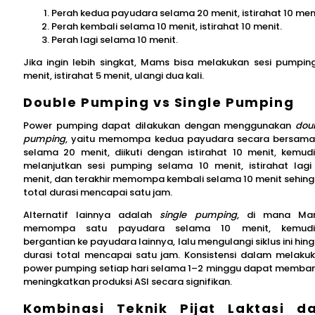
Perah kedua payudara selama 20 menit, istirahat 10 meni
Perah kembali selama 10 menit, istirahat 10 menit.
Perah lagi selama 10 menit.
Jika ingin lebih singkat, Mams bisa melakukan sesi pumpin
menit, istirahat 5 menit, ulangi dua kali.
Double Pumping vs Single Pumping
Power pumping dapat dilakukan dengan menggunakan
dou
pumping
, yaitu memompa kedua payudara secara bersam
selama 20 menit, diikuti dengan istirahat 10 menit, kemud
melanjutkan sesi pumping selama 10 menit, istirahat lagi
menit, dan terakhir memompa kembali selama 10 menit sehin
total durasi mencapai satu jam.
Alternatif lainnya adalah
single pumping
, di mana Ma
memompa satu payudara selama 10 menit, kemudi
bergantian ke payudara lainnya, lalu mengulangi siklus ini hin
durasi total mencapai satu jam. Konsistensi dalam melaku
power pumping setiap hari selama 1–2 minggu dapat memba
meningkatkan produksi ASI secara signifikan.
Kombinasi Teknik Pijat Laktasi d