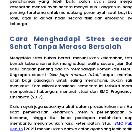
pemahaman yang lebih baik, calon ayah bisa menja
kesehatan mental ayah secara menyeluruh. Langkah ini san
penting, terutama untuk mendukung peran ayah saat bayi b
lahir, agar ia dapat hadir secara fisik dan emosional b
keluarga.
Cara Menghadapi Stres seca
Sehat Tanpa Merasa Bersalah
Mengelola stres bukan berarti menunjukkan kelemahan, tet
bentuk keberanian untuk menghadapi realita secara jujur. Sa
satu langkah penting adalah membangun komunikasi terbu
Ungkapan seperti,
“Aku juga merasa takut,”
dapat membu
jalan bagi pasangan untuk saling memahami, bukan sal
menuntut. Komunikasi emosional semacam ini terbukti ma
memperkuat hubungan, menurut studi dari BMC Pregnanc
Childbirth (2017).
Calon ayah juga sebaiknya aktif dalam proses kehamilan. Ha
saat pemeriksaan kehamilan, memilih perlengkapan b
bersama, hingga ikut kelas persiapan melahirkan da
membantu menumbuhkan rasa keterlibatan. Studi
BMC Pub
Health
(2021) menunjukkan bahwa calon ayah yang lebih terli