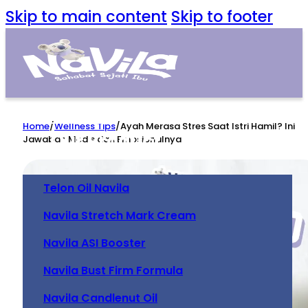
Skip to main content
Skip to footer
Home
Home
/
Wellness Tips
/
Ayah Merasa Stres Saat Istri Hamil? Ini
Our Product
Jawaban Medis dan Emosionalnya
Telon Oil Navila
Navila Stretch Mark Cream
Navila ASI Booster
Navila Bust Firm Formula
Navila Candlenut Oil