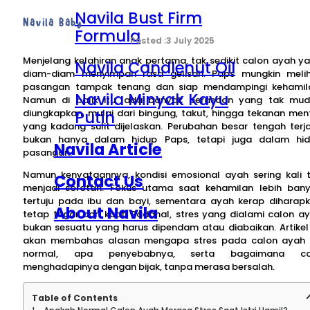
Navila Bust Firm
Navila Baby
Formula
3 July 2025
Menjelang kelahiran anak pertama, tak sedikit calon ayah y
Navila Candlenut Oil
diam-diam menyimpan rasa gelisah. Paps mungkin meli
pasangan tampak tenang dan siap mendampingi kehamil
Navila Minyak Kayu
Namun di balik itu, ada banyak perasaan yang tak mu
Putih
diungkapkan, mulai dari bingung, takut, hingga tekanan men
yang kadang sulit dijelaskan. Perubahan besar tengah terja
bukan hanya dalam hidup Paps, tetapi juga dalam hi
Navila Article
pasangan.
Namun kenyataannya, kondisi emosional ayah sering kali 
Contact Us
menjadi sorotan. Fokus utama saat kehamilan lebih ban
tertuju pada ibu dan bayi, sementara ayah kerap diharap
About Navila
tetap tegar dan kuat. Padahal, stres yang dialami calon a
bukan sesuatu yang harus dipendam atau diabaikan. Artikel 
akan membahas alasan mengapa stres pada calon ayah 
normal, apa penyebabnya, serta bagaimana ca
menghadapinya dengan bijak, tanpa merasa bersalah.
Table of Contents