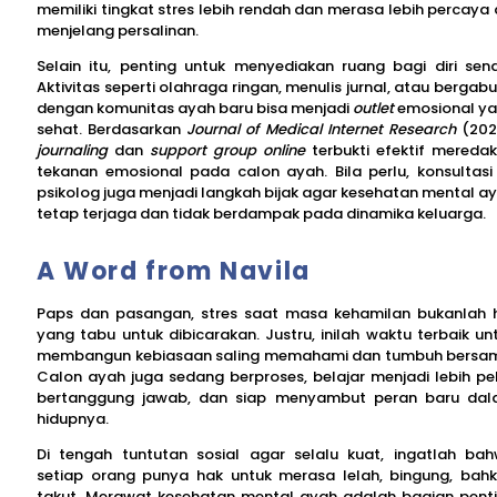
memiliki tingkat stres lebih rendah dan merasa lebih percaya d
menjelang persalinan.
Selain itu, penting untuk menyediakan ruang bagi diri sendi
Aktivitas seperti olahraga ringan, menulis jurnal, atau bergab
dengan komunitas ayah baru bisa menjadi
outlet
emosional y
sehat. Berdasarkan
Journal of Medical Internet Research
(202
journaling
dan
support group online
terbukti efektif mereda
tekanan emosional pada calon ayah. Bila perlu, konsultasi
psikolog juga menjadi langkah bijak agar kesehatan mental a
tetap terjaga dan tidak berdampak pada dinamika keluarga.
A Word from Navila
Paps dan pasangan, stres saat masa kehamilan bukanlah 
yang tabu untuk dibicarakan. Justru, inilah waktu terbaik un
membangun kebiasaan saling memahami dan tumbuh bersa
Calon ayah juga sedang berproses, belajar menjadi lebih pe
bertanggung jawab, dan siap menyambut peran baru da
hidupnya.
Di tengah tuntutan sosial agar selalu kuat, ingatlah ba
setiap orang punya hak untuk merasa lelah, bingung, bah
takut. Merawat kesehatan mental ayah adalah bagian pent