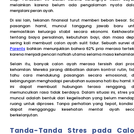
melainkan karena belum ada pengalaman nyata dal
menjalani peran ayah.
Di sisi lain, tekanan finansial turut memberi beban besar. S
pasangan hamil, muncul tanggung jawab baru unt
memastikan keluarga stabil secara ekonomi. Kekhawati
tentang biaya persalinan, kebutuhan bayi, dan masa de
sering kali membuat calon ayah sulit tidur. Sebuah survei d
Parents
bahkan menunjukkan bahwa 62% pria merasa terte
karena menjadi pencari nafkah utama selama masa kehamilan
Selain itu, banyak calon ayah merasa tersisih dari pro
kehamilan. Mereka jarang dilibatkan dalam kontrol rutin, ti
tahu cara mendukung pasangan secara emosional, d
kebingungan menghadapi perubahan suasana hati ibu hamil. 
ini dapat membuat hubungan terasa renggang, d
memunculkan rasa tidak berdaya. Dalam situasi ini, stres y
muncul adalah bentuk dari kegelisahan yang belum menda
ruang untuk diproses. Tanpa perhatian yang tepat, kondisi 
dapat mengganggu kesehatan mental ayah seca
berkelanjutan.
Tanda-Tanda Stres pada Cal