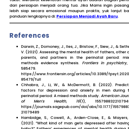
dari persiapan menjadi orang tua. Jika Mams ingin pasan
lebih siap secara emosional maupun praktis, yuk lanjut b
panduan lengkapnya di:
Persiapan Menjadi Ayah Baru
.
References
Darwin, Z., Domoney, J., Iles, J., Bristow, F., Siew, J., & Seth
V. (2021). Assessing the mental health of fathers, other 
parents, and partners in the perinatal period: mi
methods evidence synthesis.
Frontiers in psychiatry
585479.
https://www.frontiersin.org/articles/10.3389/fpsyt.2020
85479/full
Chhabra, J., Li, W., & McDermott, B. (2022). Predict
factors for depression and anxiety in men during 
perinatal period: A mixed methods study.
American Jour
of Men’s Health
,
16
(1), 155798832210794
https://journals.sagepub.com/doi/abs/10.1177/1557988
21079489
Hambidge, S., Cowell, A., Arden-Close, E., & Mayers,
(2021). “What kind of man gets depressed after havin
baby?” Fathers’ experiences of mental health during 