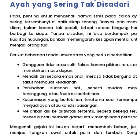
Ayah yang Sering Tak Disadari
Paps, penting untuk mengenali bahwa stres pada calon a
sering tersembunyi di balik sikap tenang. Banyak pria memi
diam, bukan karena tak peduli, tetapi karena bingung ha
berbagi ke siapa. Tanpa disadari, ini bisa berdampak p
kualitas hubungan, bahkan memengaruhi kesiapan mental un
menjadi orang tua.
Berikut beberapa tanda umum stres yang perlu diperhatikan:
Gangguan tidur atau sulit fokus, karena pikiran terus ak
memikirkan masa depan.
Menarik diri secara emosional, merasa tidak berguna a
takut membuat kesalahan.
Perubahan suasana hati, seperti mudah mara
tersinggung, atau frustrasi berlebihan.
Kecemasan yang berlebihan, terutama soal kemamp
menjadi ayah atau kondisi pasangan.
Melarikan diri ke aktivitas tertentu, seperti bekerja ter
menerus atau bermain
game
untuk menghindari perasaa
Mengenali gejala ini bukan berarti menambah beban, jus
menjadi langkah awal untuk pulih dan tumbuh. Den