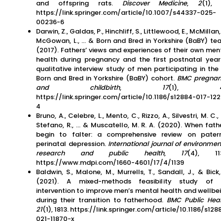
and offspring rats.
Discover Medicine
,
2
(1), 
https://link.springer.com/article/10.1007/s44337-025-
00236-6
Darwin, Z., Galdas, P., Hinchliff, S., Littlewood, E., McMillan, 
McGowan, L., … & Born and Bred in Yorkshire (BaBY) te
(2017). Fathers’ views and experiences of their own men
health during pregnancy and the first postnatal year
qualitative interview study of men participating in the
Born and Bred in Yorkshire (BaBY) cohort.
BMC pregna
and childbirth
,
17
(1), 4
https://link.springer.com/article/10.1186/s12884-017-12
4
Bruno, A., Celebre, L., Mento, C., Rizzo, A., Silvestri, M. C.,
Stefano, R., … & Muscatello, M. R. A. (2020). When fath
begin to falter: a comprehensive review on pater
perinatal depression.
International journal of environmen
research and public health
,
17
(4), 113
https://www.mdpi.com/1660-4601/17/4/1139
Baldwin, S., Malone, M., Murrells, T., Sandall, J., & Bick,
(2021). A mixed-methods feasibility study of
intervention to improve men’s mental health and wellbe
during their transition to fatherhood.
BMC Public Heal
21
(1), 1813. https://link.springer.com/article/10.1186/s128
021-11870-x