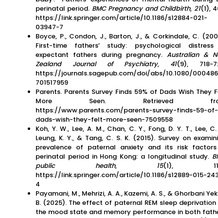
perinatal period.
BMC Pregnancy and Childbirth
,
21
(1), 4
https://link.springer.com/article/10.1186/s12884-021-
03947-7
Boyce, P., Condon, J., Barton, J., & Corkindale, C. (200
First-time fathers’ study: psychological distress
expectant fathers during pregnancy.
Australian & 
Zealand Journal of Psychiatry
,
41
(9), 718-7
https://journals.sagepub.com/doi/abs/10.1080/00048
701517959
Parents. Parents Survey Finds 59% of Dads Wish They F
More Seen. Retrieved fr
https://www.parents.com/parents-survey-finds-59-of-
dads-wish-they-felt-more-seen-7509558
Koh, Y. W., Lee, A. M., Chan, C. Y., Fong, D. Y. T., Lee, C. 
Leung, K. Y., & Tang, C. S. K. (2015). Survey on examin
prevalence of paternal anxiety and its risk factors
perinatal period in Hong Kong: a longitudinal study.
B
public health
,
15
(1), 113
https://link.springer.com/article/10.1186/s12889-015-24
4
Payamani, M., Mehrizi, A. A., Kazemi, A. S., & Ghorbani Yek
B. (2025). The effect of paternal REM sleep deprivation
the mood state and memory performance in both fath