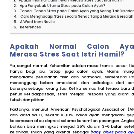
Apakah Normal Calon Ayah Merasa Stres Saat Istri Hamil?
Apa Penyebab Utama Stres pada Calon Ayah?
Tanda-Tanda Stres pada Calon Ayah yang Sering Tak Disadar
Cara Menghadapi Stres secara Sehat Tanpa Merasa Bersalah
A Word from Navila
References
Apakah Normal Calon Aya
Merasa Stres Saat Istri Hamil?
Ya, sangat normal. Kehamilan adalah masa transisi besar, ti
hanya bagi ibu, tetapi juga calon ayah. Mams mung
mengalami perubahan fisik dan hormonal, sementara P
menanggung beban emosional dan psikologis dari pe
barunya sebagai orang tua. Ketika semua hal terasa baru 
penuh ketidakpastian, stres menjadi respons yang alami d
tubuh dan pikiran.
Faktanya, menurut American Psychological Association (A
dan data WHO, sekitar 8–10% calon ayah mengalami gej
kecemasan atau depresi selama kehamilan pasangan. Angka 
bahkan bisa meningkat menjadi 25% dalam 3–6 bulan sete
kelahiran. Inilah yang dikenal sebagai
baby blues
pada ay