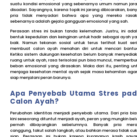
suatu kondisi emosional yang sebenarnya umum namun jar
disadari. Sayangnya, karena topik ini jarang dibicarakan, ban
pria tidak menyadari bahwa apa yang mereka rasak
sebenarnya adalah gejala gangguan emosional yang sah.
Perasaan stres ini bukan tanda kelemahan. Justru, ini ada
bentuk kepedulian dan keinginan untuk hadir sebagai ayah y
baik. Namun tekanan sosial untuk terus terlihat kuat ser
membuat calon ayah menahan diri untuk mencari bantu
Ketika sistem dukungan kesehatan belum banyak menyedia
ruang untuk ayah, rasa terisolasi pun bisa muncul, memperbu
beban emosional yang dirasakan. Maka dari itu, penting un
menjaga kesehatan mental ayah sejak masa kehamilan agar
siap menjalani peran barunya.
Apa Penyebab Utama Stres pa
Calon Ayah?
Perubahan identitas menjadi penyebab utama. Dari pria bia
kini seseorang dituntut menjadi ayah, peran yang mungkin be
pernah dibayangkan sebelumnya. Banyak pria mera
canggung, takut salah langkah, atau bahkan merasa tidak cu
siap. Perasaan ini bukan karena kurangnya kasih saya