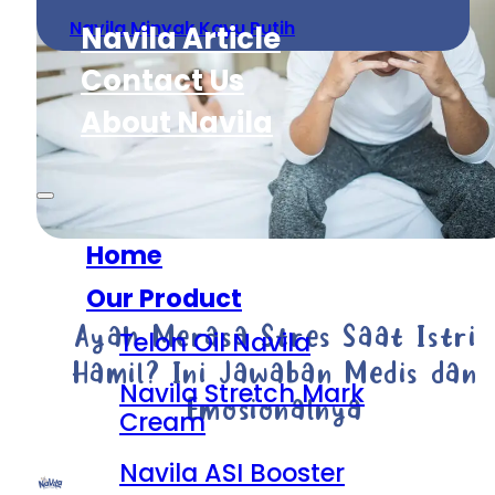
Navila Minyak Kayu Putih
Navila Article
Contact Us
About Navila
Home
Our Product
Ayah Merasa Stres Saat Istri
Telon Oil Navila
Hamil? Ini Jawaban Medis dan
Navila Stretch Mark
Emosionalnya
Cream
Navila ASI Booster