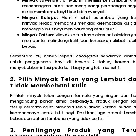
Minyak Lavender:
Minyak ini memiliki kemampuan un
menenangkan iritasi dan mengurangi peradangan ring
serta membantu bayi tidur lebih nyenyak.
Minyak Kelapa:
Memiliki sifat pelembap yang ku
minyak kelapa membantu menjaga kelembapan kulit 
mencegah kulit bayi menjadi kering atau iritasi.
MInyak Zaitun:
Minyak zaitun kaya akan antioksidan y
membantu melindungi kulit dari kerusakan akibat radi
bebas.
Sementara itu, bahan seperti
eucalyptus
sebaiknya dihind
untuk penggunaan bayi di bawah 2 tahun, karena b
menyebabkan iritasi pada kulit bayi yang lebih sensitif.
2. Pilih Minyak Telon yang Lembut d
Tidak Membebani Kulit
Pilihlah minyak telon dengan formula yang ringan dan ti
mengandung bahan kimia berbahaya. Produk dengan la
“teruji dermatologis” biasanya lebih aman karena sudah di
keamanannya untuk kulit bayi. Pastikan juga produk terse
bebas dari bahan tambahan yang tidak perlu.
3. Pentingnya Produk yang Teru