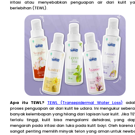
iritasi atau menyebabkan penguapan air dari kulit y
berlebihan (TEWL).
Apa itu TEWL?
TEWL (Transepidermal Water Loss)
adal
proses penguapan air dari kulit ke udara. Ini mengukur seber
banyak kelembapan yang hilang dari lapisan luar kulit. Jika T
terlalu tinggi, kulit bisa mengalami dehidrasi, yang da
mengarah pada iritasi dan luka pada kulit bayi. Oleh karena i
sangat penting memilih minyak telon yang aman untuk newb