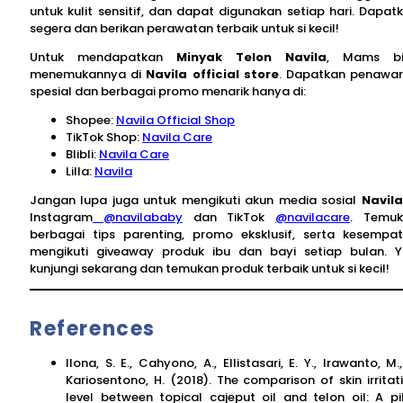
untuk kulit sensitif, dan dapat digunakan setiap hari. Dapat
segera dan berikan perawatan terbaik untuk si kecil!
Untuk mendapatkan
Minyak Telon
Navila
, Mams bi
menemukannya di
Navila official store
. Dapatkan penawa
spesial dan berbagai promo menarik hanya di:
Shopee:
Navila Official Shop
TikTok Shop:
Navila Care
Blibli:
Navila Care
Lilla:
Navila
Jangan lupa juga untuk mengikuti akun media sosial
Navila
Instagram
@navilababy
dan TikTok
@navilacare
. Temu
berbagai tips parenting, promo eksklusif, serta kesempa
mengikuti giveaway produk ibu dan bayi setiap bulan. Y
kunjungi sekarang dan temukan produk terbaik untuk si kecil!
References
Ilona, S. E., Cahyono, A., Ellistasari, E. Y., Irawanto, M.
Kariosentono, H. (2018). The comparison of skin irritat
level between topical cajeput oil and telon oil: A pi