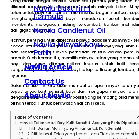
yang masih sangat sensitif. Salah satu produk yang sudah l
Navila Bust Firm
dikenal dan banyak digunakan adalah minyak telon. Min
telon untuk bayi kulit sensitif memiliki berbagai manfaat, sepe
Formula
menghangatkan tubuh bayi, meredakan perut kembun
membantu melegakan hidung tersumbat, bahkan melindu
Navila Candlenut Oil
dari gigitan nyamuk.
Namun, penting untuk diketahui bahwa tidak semua minyak te
Navila Minyak Kayu
cocok untuk bayi dengan kulit sensitif. Kulit bayi yang lebih ti
Putih
dan rentan membutuhkan perhatian khusus dalam pemili
produk. Oleh karena itu, memilih minyak telon yang aman un
bayi dan yang diformulasikan khusus untuk kulit sensi
Navila Article
sangatlah penting agar kulit bayi tetap terlindungi, lembap, 
nyaman.
Contact Us
Dalam artikel ini, kita akan membahas apa minyak telon y
tepat untuk kulit sensitif bayi dan mengapa minyak telon 
About Navila
dengan bahan alami dan komposisi yang seimbang bisa menj
pilihan terbaik untuk perawatan harian si kecil.
Table of Contents
Minyak Telon untuk Bayi Kulit Sensitif: Apa yang Perlu Diperhatikan?
1. Pilih Bahan Alami yang Aman untuk Kulit Sensitif
2. Pilih Minyak Telon yang Lembut dan Tidak Membebani Kulit