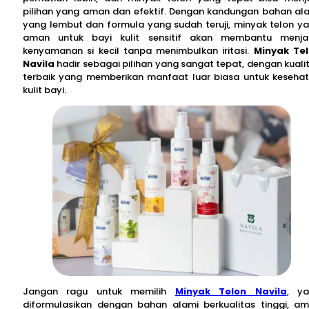
pilihan yang aman dan efektif. Dengan kandungan bahan al
yang lembut dan formula yang sudah teruji, minyak telon y
aman untuk bayi kulit sensitif akan membantu menj
kenyamanan si kecil tanpa menimbulkan iritasi.
Minyak Te
Navila
hadir sebagai pilihan yang sangat tepat, dengan kuali
terbaik yang memberikan manfaat luar biasa untuk keseha
kulit bayi.
Jangan ragu untuk memilih
Minyak Telon Navila
, y
diformulasikan dengan bahan alami berkualitas tinggi, a