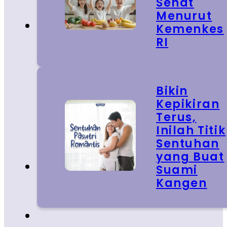
Sehat
Menurut
Kemenkes
RI
Bikin
Kepikiran
Terus,
Inilah Titik
Sentuhan
yang Buat
Suami
Kangen