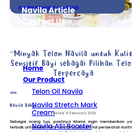
Navila Minyak Kayu Putih
Navila Article
Contact Us
About Navila
Minyak Telon Navila untuk Kuli
Sensitif Bayi sebagai Pilihan Tel
Home
Terpercaya
Our Product
Telon Oil Navila
Navila Stretch Mark
Navila Baby
Cream
6 February 2025
Sebagai orang tua, pastinya Mams ingin memberikan y
Navila ASI Booster
terbaik untuk buah hati, terutama dalam hal perawatan kulit