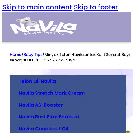
Skip to main content
Skip to footer
Home
Home
/
Baby Tips
/
Minyak Telon Navila untuk Kulit Sensitif Bayi
Our Product
sebagai Pilihan Telon Terpercaya
Telon Oil Navila
Navila Stretch Mark Cream
Navila ASI Booster
Navila Bust Firm Formula
Navila Candlenut Oil