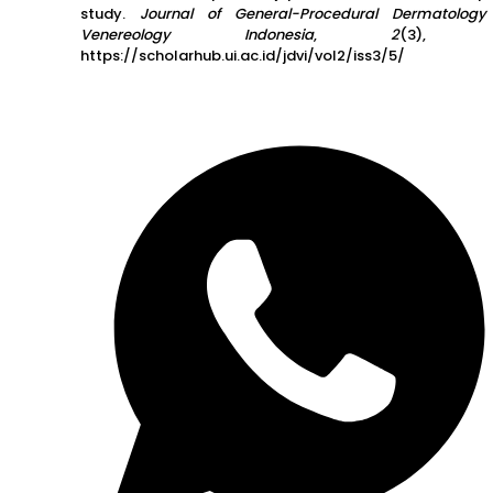
study.
Journal of General-Procedural Dermatolog
Venereology Indonesia
,
2
(3), 
https://scholarhub.ui.ac.id/jdvi/vol2/iss3/5/