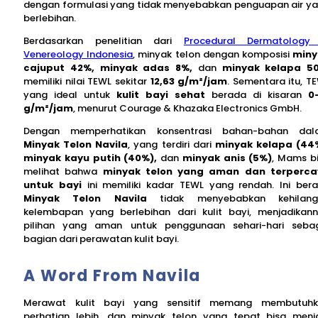
dengan formulasi yang tidak menyebabkan penguapan air y
berlebihan.
Berdasarkan penelitian dari
Procedural Dermatology
Venereology Indonesia
, minyak telon dengan komposisi
miny
cajuput 42%, minyak adas 8%,
dan
minyak kelapa 5
memiliki nilai TEWL sekitar
12,63 g/m²/jam
. Sementara itu, T
yang ideal untuk
kulit bayi sehat
berada di kisaran
0
g/m²/jam
, menurut Courage & Khazaka Electronics GmbH.
Dengan memperhatikan konsentrasi bahan-bahan dal
Minyak Telon Navila
, yang terdiri dari
minyak kelapa (44
minyak kayu putih (40%),
dan
minyak anis (5%)
, Mams b
melihat bahwa
minyak telon yang aman dan terperca
untuk bayi
ini memiliki kadar TEWL yang rendah. Ini berar
Minyak Telon Navila
tidak menyebabkan kehilang
kelembapan yang berlebihan dari kulit bayi, menjadikan
pilihan yang aman untuk penggunaan sehari-hari seba
bagian dari perawatan kulit bayi.
A Word From Navila
Merawat kulit bayi yang sensitif memang membutuh
perhatian lebih, dan minyak telon yang tepat bisa menj