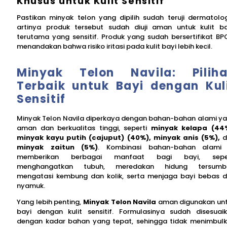
Khusus untuk Kulit Sensitif
Pastikan minyak telon yang dipilih sudah teruji dermatolog
artinya produk tersebut sudah diuji aman untuk kulit ba
terutama yang sensitif. Produk yang sudah bersertifikat B
menandakan bahwa risiko iritasi pada kulit bayi lebih kecil.
Minyak Telon Navila: Pilih
Terbaik untuk Bayi dengan Kul
Sensitif
Minyak Telon Navila diperkaya dengan bahan-bahan alami y
aman dan berkualitas tinggi, seperti
minyak kelapa (44
minyak kayu putih (cajuput) (40%), minyak anis (5%),
d
minyak zaitun (5%)
. Kombinasi bahan-bahan alami 
memberikan berbagai manfaat bagi bayi, seper
menghangatkan tubuh, meredakan hidung tersumba
mengatasi kembung dan kolik, serta menjaga bayi bebas d
nyamuk.
Yang lebih penting,
Minyak Telon Navila
aman digunakan un
bayi dengan kulit sensitif. Formulasinya sudah disesuai
dengan kadar bahan yang tepat, sehingga tidak menimbul