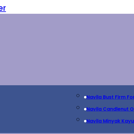
er
Navila Bust Firm F
Navila Candlenut Oi
Navila Minyak Kayu