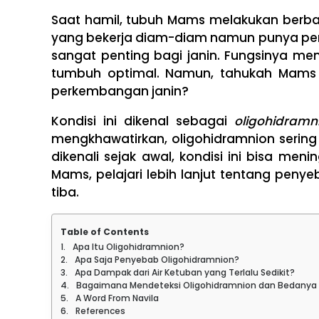
Saat hamil, tubuh Mams melakukan berbag
yang bekerja diam-diam namun punya peran
sangat penting bagi janin. Fungsinya m
tumbuh optimal. Namun, tahukah Mams b
perkembangan janin?
Kondisi ini dikenal sebagai
oligohidramn
mengkhawatirkan, oligohidramnion sering k
dikenali sejak awal, kondisi ini bisa men
Mams, pelajari lebih lanjut tentang pen
tiba.
Table of Contents
Apa Itu Oligohidramnion?
Apa Saja Penyebab Oligohidramnion?
Apa Dampak dari Air Ketuban yang Terlalu Sedikit?
Bagaimana Mendeteksi Oligohidramnion dan Bedanya 
A Word From Navila
References