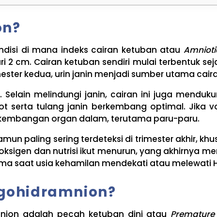
on?
disi di mana indeks cairan ketuban atau
Amnioti
ri 2 cm. Cairan ketuban sendiri mulai terbentuk se
mester kedua, urin janin menjadi sumber utama cair
s. Selain melindungi janin, cairan ini juga men
ot serta tulang janin berkembang optimal. Jika
kembangan organ dalam, terutama paru-paru.
amun paling sering terdeteksi di trimester akhir, k
gen dan nutrisi ikut menurun, yang akhirnya meng
ma saat usia kehamilan mendekati atau melewati HPL
igohidramnion?
nion adalah pecah ketuban dini atau
Premature