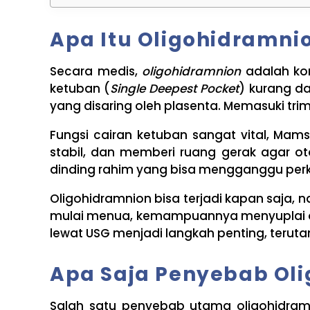
Apa Itu Oligohidramni
Secara medis,
oligohidramnion
adalah kon
ketuban (
Single Deepest Pocket
) kurang da
yang disaring oleh plasenta. Memasuki tri
Fungsi cairan ketuban sangat vital, Mam
stabil, dan memberi ruang gerak agar ot
dinding rahim yang bisa mengganggu per
Oligohidramnion bisa terjadi kapan saja, n
mulai menua, kemampuannya menyuplai oksi
lewat USG menjadi langkah penting, teruta
Apa Saja Penyebab Ol
Salah satu penyebab utama oligohidram