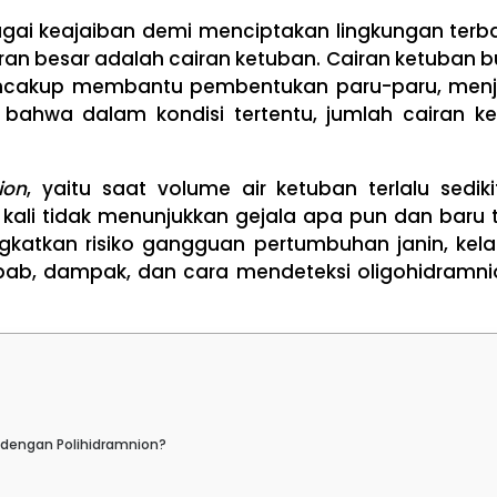
ai keajaiban demi menciptakan lingkungan terbai
 besar adalah cairan ketuban. Cairan ketuban buk
encakup membantu pembentukan paru-paru, menja
ahwa dalam kondisi tertentu, jumlah cairan k
ion
, yaitu saat volume air ketuban terlalu se
ali tidak menunjukkan gejala apa pun dan baru te
ingkatkan risiko gangguan pertumbuhan janin, kel
yebab, dampak, dan cara mendeteksi oligohidramn
dengan Polihidramnion?