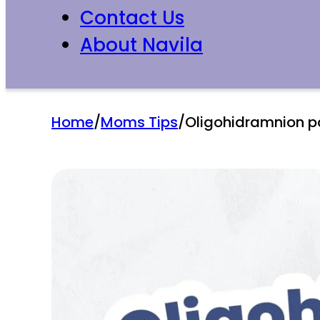
Contact Us
About Navila
Home
/
Moms Tips
/
Oligohidramnion 