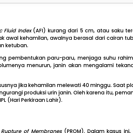
c Fluid Index
(AFI) kurang dari 5 cm, atau saku te
jak awal kehamilan, awalnya berasal dari cairan tu
an ketuban.
dukung pembentukan paru-paru, menjaga suhu rahim
 volumenya menurun, janin akan mengalami tekana
hususnya jika kehamilan melewati 40 minggu. Saat p
urangi produksi urin janin. Oleh karena itu, pem
 (Hari Perkiraan Lahir).
 Rupture of Membranes
(PROM). Dalam kasus ini, 