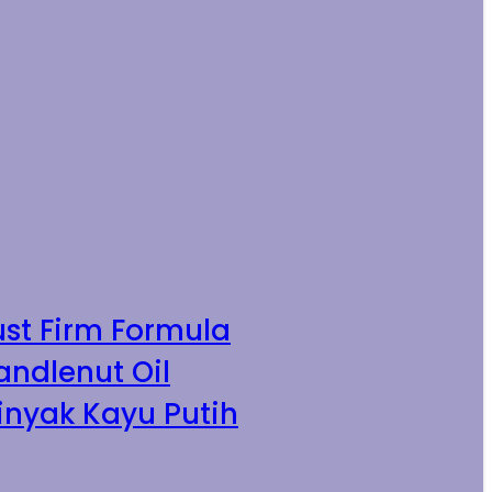
ust Firm Formula
andlenut Oil
inyak Kayu Putih