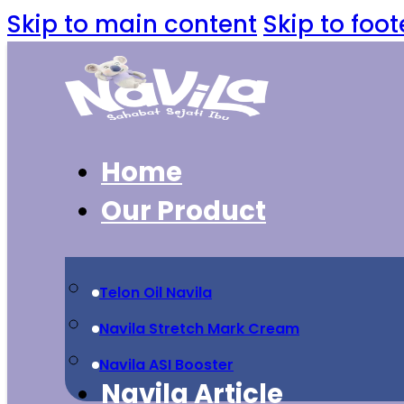
Skip to main content
Skip to foot
Home
Our Product
Telon Oil Navila
Navila Stretch Mark Cream
Navila ASI Booster
Navila Article