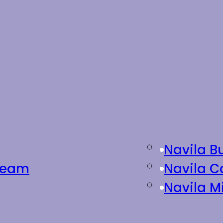
Navila B
Cream
Navila C
Navila M