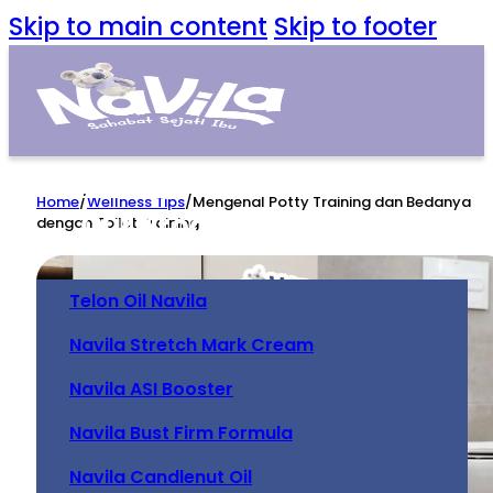
Skip to main content
Skip to footer
Home
Home
/
Wellness Tips
/
Mengenal Potty Training dan Bedanya
Our Product
dengan Toilet Training
Telon Oil Navila
Navila Stretch Mark Cream
Navila ASI Booster
Navila Bust Firm Formula
Navila Candlenut Oil