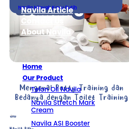
Navila Minyak Kayu Putih
Navila Article
Contact Us
About Navila
Home
Our Product
Mengenal Potty Training dan
Telon Oil Navila
Bedanya dengan Toilet Training
Navila Stretch Mark
Cream
Navila ASI Booster
Navila Baby