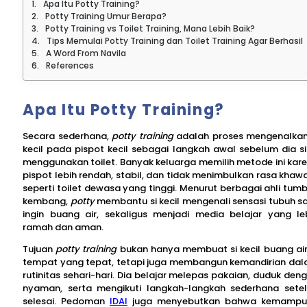
Apa Itu Potty Training?
Potty Training Umur Berapa?
Potty Training vs Toilet Training, Mana Lebih Baik?
Tips Memulai Potty Training dan Toilet Training Agar Berhasil
A Word From Navila
References
Apa Itu Potty Training?
Secara sederhana,
potty training
adalah proses mengenalkan
kecil pada pispot kecil sebagai langkah awal sebelum dia s
menggunakan toilet. Banyak keluarga memilih metode ini kar
pispot lebih rendah, stabil, dan tidak menimbulkan rasa khawa
seperti toilet dewasa yang tinggi. Menurut berbagai ahli tum
kembang,
potty
membantu si kecil mengenali sensasi tubuh s
ingin buang air, sekaligus menjadi media belajar yang le
ramah dan aman.
Tujuan
potty training
bukan hanya membuat si kecil buang air
tempat yang tepat, tetapi juga membangun kemandirian da
rutinitas sehari-hari. Dia belajar melepas pakaian, duduk den
nyaman, serta mengikuti langkah-langkah sederhana sete
selesai. Pedoman
IDAI
juga menyebutkan bahwa kemampu