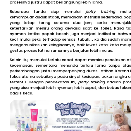
prosesnya justru dapat berlangsung lebih lama.
Beberapa tanda siap memulai
potty training
melipu
kemampuan duduk stabil, memahami instruksi sederhana, po
yang tetap kering selama dua jam, serta menunjuk
ketertarikan meniru orang dewasa saat ke toilet. Rasa ti
nyaman ketika popok basah juga menjadi indikator bahwa
kecil mulai peka terhadap sensasi tubuh. Jika dia sudah ma
mengomunikasikan keinginannya, baik lewat kata-kata mau
gestur, proses latihan umumnya berjalan lebih mulus.
Selain itu, memulai terlalu cepat dapat memicu penolakan a
kecemasan, sementara menunda terlalu lama tanpa ala
perkembangan justru memperpanjang durasi latihan. Karena i
fokus utama sebaiknya pada sinyal kesiapan, bukan angka u
tertentu. Dengan pendekatan ini,
potty training
adalah pro
yang bisa menjadi lebih nyaman, lebih cepat, dan bebas teka
bagi si kecil.