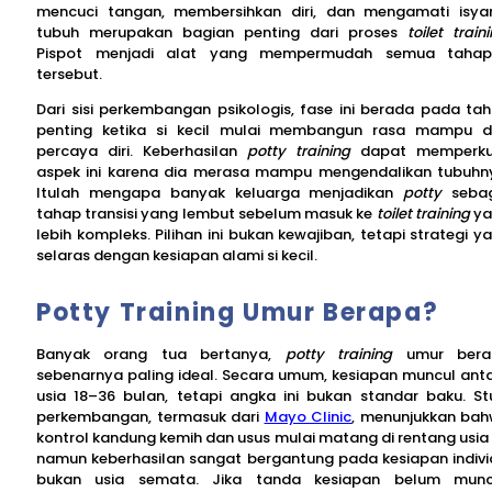
mencuci tangan, membersihkan diri, dan mengamati isya
tubuh merupakan bagian penting dari proses
toilet train
Pispot menjadi alat yang mempermudah semua tahap
tersebut.
Dari sisi perkembangan psikologis, fase ini berada pada ta
penting ketika si kecil mulai membangun rasa mampu 
percaya diri. Keberhasilan
potty training
dapat memperku
aspek ini karena dia merasa mampu mengendalikan tubuhn
Itulah mengapa banyak keluarga menjadikan
potty
sebag
tahap transisi yang lembut sebelum masuk ke
toilet training
y
lebih kompleks. Pilihan ini bukan kewajiban, tetapi strategi y
selaras dengan kesiapan alami si kecil.
Potty Training Umur Berapa?
Banyak orang tua bertanya,
potty training
umur bera
sebenarnya paling ideal. Secara umum, kesiapan muncul ant
usia 18–36 bulan, tetapi angka ini bukan standar baku. St
perkembangan, termasuk dari
Mayo Clinic
, menunjukkan ba
kontrol kandung kemih dan usus mulai matang di rentang usia i
namun keberhasilan sangat bergantung pada kesiapan indivi
bukan usia semata. Jika tanda kesiapan belum munc