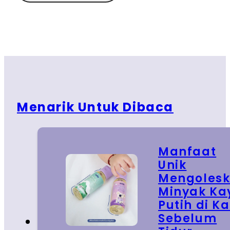
Menarik Untuk Dibaca
Manfaat
Unik
Mengoles
Minyak Ka
Putih di Ka
Sebelum