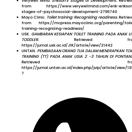
Verywell Mind.
Erikson’s Stages of Development.
Retrie
from https://www.verywellmind.com/erik-erikso
stages-of-psychosocial-development-2795740
Mayo Clinic.
Toilet training: Recognizing readiness.
Retrie
from https://mcpress.mayoclinic.org/parenting/toil
training-recognizing-readiness/
USK.
GAMBARAN KESIAPAN TOILET TRAINING PADA ANAK U
TODDLER.
Retrieved fr
https://jurnal.usk.ac.id/JIK/article/view/21442
UNTAN.
PEMBIASAAN ORANG TUA DALAM MENERAPKAN TOI
TRAINING (TT) PADA ANAK USIA 2 -3 TAHUN DI PONTIAN
Retrieved fro
https://jurnal.untan.ac.id/index.php/jvip/article/view/13
7