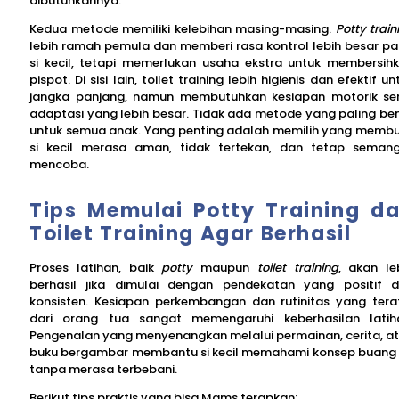
dibutuhkannya.
Kedua metode memiliki kelebihan masing-masing.
Potty train
lebih ramah pemula dan memberi rasa kontrol lebih besar p
si kecil, tetapi memerlukan usaha ekstra untuk membersih
pispot. Di sisi lain, toilet training lebih higienis dan efektif un
jangka panjang, namun membutuhkan kesiapan motorik se
adaptasi yang lebih besar. Tidak ada metode yang paling be
untuk semua anak. Yang penting adalah memilih yang memb
si kecil merasa aman, tidak tertekan, dan tetap seman
mencoba.
Tips Memulai Potty Training d
Toilet Training Agar Berhasil
Proses latihan, baik
potty
maupun
toilet training
, akan le
berhasil jika dimulai dengan pendekatan yang positif 
konsisten. Kesiapan perkembangan dan rutinitas yang tera
dari orang tua sangat memengaruhi keberhasilan latih
Pengenalan yang menyenangkan melalui permainan, cerita, a
buku bergambar membantu si kecil memahami konsep buang 
tanpa merasa terbebani.
Berikut tips praktis yang bisa Mams terapkan: