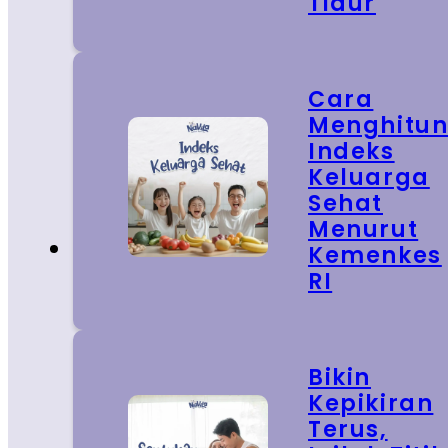
Tidur
Cara
Menghitu
Indeks
Keluarga
Sehat
Menurut
Kemenkes
RI
Bikin
Kepikiran
Terus,