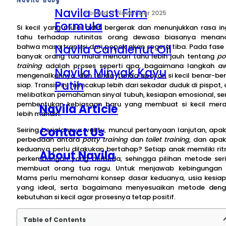
Navila Bust Firm
7 November 2025
Formula
Si kecil yang mulai aktif bergerak dan menunjukkan rasa in
tahu terhadap rutinitas orang dewasa biasanya menan
Navila Candlenut Oil
bahwa masa transisi dari popok akan segera tiba. Pada fase i
banyak orang tua mulai mencari tahu lebih jauh tentang
po
training
adalah proses seperti apa, bagaimana langkah a
Navila Minyak Kayu
mengenalkannya, dan tanda-tanda apakah si kecil benar-be
Putih
siap. Transisi ini mencakup lebih dari sekadar duduk di pispot, 
melibatkan pemahaman sinyal tubuh, kesiapan emosional, se
pembentukan kebiasaan baru yang membuat si kecil mer
Navila Article
lebih mandiri.
Contact Us
Seiring berjalannya waktu, muncul pertanyaan lanjutan, apa
perbedaan antara
potty training
dan
toilet training
, dan apa
keduanya perlu dilakukan bertahap? Setiap anak memiliki ri
About Navila
perkembangan yang berbeda, sehingga pilihan metode ser
membuat orang tua ragu. Untuk menjawab kebingungan i
Mams perlu memahami konsep dasar keduanya, usia kesia
yang ideal, serta bagaimana menyesuaikan metode den
kebutuhan si kecil agar prosesnya tetap positif.
Table of Contents