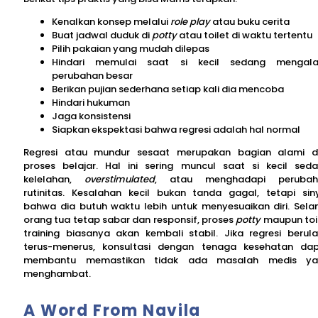
Kenalkan konsep melalui
role
play
atau buku cerita
Buat jadwal duduk di
potty
atau toilet di waktu tertentu
Pilih pakaian yang mudah dilepas
Hindari memulai saat si kecil sedang mengala
perubahan besar
Berikan pujian sederhana setiap kali dia mencoba
Hindari hukuman
Jaga konsistensi
Siapkan ekspektasi bahwa regresi adalah hal normal
Regresi atau mundur sesaat merupakan bagian alami d
proses belajar. Hal ini sering muncul saat si kecil sed
kelelahan,
overstimulated
, atau menghadapi perubah
rutinitas. Kesalahan kecil bukan tanda gagal, tetapi sin
bahwa dia butuh waktu lebih untuk menyesuaikan diri. Sel
orang tua tetap sabar dan responsif, proses
potty
maupun toi
training biasanya akan kembali stabil. Jika regresi berul
terus-menerus, konsultasi dengan tenaga kesehatan da
membantu memastikan tidak ada masalah medis ya
menghambat.
A Word From Navila