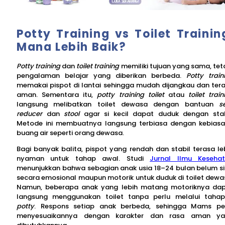
Potty Training vs Toilet Trainin
Mana Lebih Baik?
Potty training
dan
toilet training
memiliki tujuan yang sama, tet
pengalaman belajar yang diberikan berbeda.
Potty train
memakai pispot di lantai sehingga mudah dijangkau dan ter
aman. Sementara itu,
potty training toilet
atau
toilet train
langsung melibatkan toilet dewasa dengan bantuan
s
reducer
dan
stool
agar si kecil dapat duduk dengan stab
Metode ini membuatnya langsung terbiasa dengan kebias
buang air seperti orang dewasa.
Bagi banyak balita, pispot yang rendah dan stabil terasa le
nyaman untuk tahap awal. Studi
Jurnal Ilmu Keseha
menunjukkan bahwa sebagian anak usia 18–24 bulan belum s
secara emosional maupun motorik untuk duduk di toilet dewa
Namun, beberapa anak yang lebih matang motoriknya da
langsung menggunakan toilet tanpa perlu melalui taha
potty
. Respons setiap anak berbeda, sehingga Mams pe
menyesuaikannya dengan karakter dan rasa aman ya