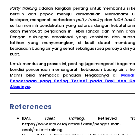
Potty training
adalah langkah penting untuk membantu si ke
beralih dari popok menuju kemandirian. Memahami u
kesiapan, mengenali perbedaan
potty training
dan
toilet train
serta memilih pendekatan yang selaras dengan kebutuhan
akan membuat perjalanan ini lebih lancar dan minim dra
Dengan dukungan emosional yang konsisten dan suas
latihan yang menyenangkan, si kecil dapat memban
kebiasaan buang air yang sehat sekaligus rasa percaya diri y
kuat.
Untuk mendukung proses ini, penting juga mengenali bagaim
kondisi pencernaan memengaruhi kebiasaan buang air si kec
Mams bisa membaca panduan lengkapnya di:
Masal
Pencernaan yang Sering Terjadi pada Bayi dan Ca
Atasinya
.
References
IDAI.
Toilet Training
. Retrieved fr
https://www.idai.or.id/artikel/klinik/pengasuhan-
anak/toilet-training