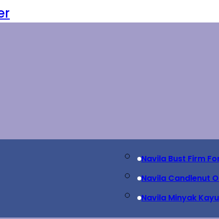
er
Navila Bust Firm F
Navila Candlenut Oi
Navila Minyak Kayu