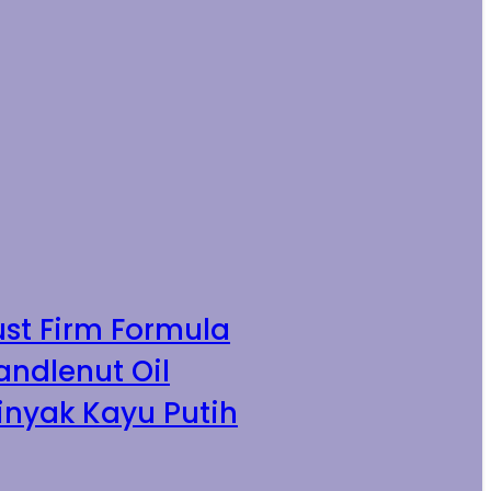
ust Firm Formula
andlenut Oil
inyak Kayu Putih