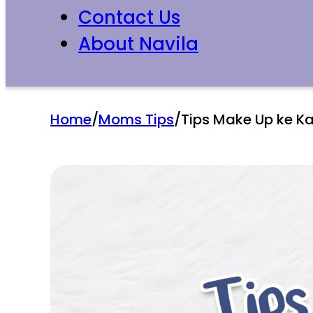
Contact Us
About Navila
Home
/
Moms Tips
/
Tips Make Up ke Ka