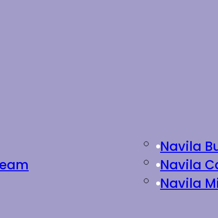
Navila B
Cream
Navila C
Navila M