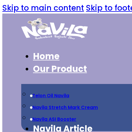
Skip to main content
Skip to foot
Home
Our Product
Telon Oil Navila
Navila Stretch Mark Cream
Navila ASI Booster
Navila Article