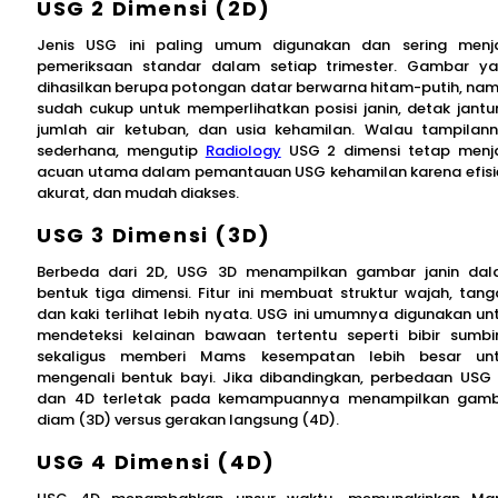
USG 2 Dimensi (2D)
Jenis USG ini paling umum digunakan dan sering menj
pemeriksaan standar dalam setiap trimester. Gambar y
dihasilkan berupa potongan datar berwarna hitam-putih, na
sudah cukup untuk memperlihatkan posisi janin, detak jantu
jumlah air ketuban, dan usia kehamilan. Walau tampilan
sederhana, mengutip
Radiology
USG 2 dimensi tetap menj
acuan utama dalam pemantauan USG kehamilan karena efisi
akurat, dan mudah diakses.
USG 3 Dimensi (3D)
Berbeda dari 2D, USG 3D menampilkan gambar janin da
bentuk tiga dimensi. Fitur ini membuat struktur wajah, tang
dan kaki terlihat lebih nyata. USG ini umumnya digunakan un
mendeteksi kelainan bawaan tertentu seperti bibir sumbi
sekaligus memberi Mams kesempatan lebih besar un
mengenali bentuk bayi. Jika dibandingkan, perbedaan USG
dan 4D terletak pada kemampuannya menampilkan gam
diam (3D) versus gerakan langsung (4D).
USG 4 Dimensi (4D)