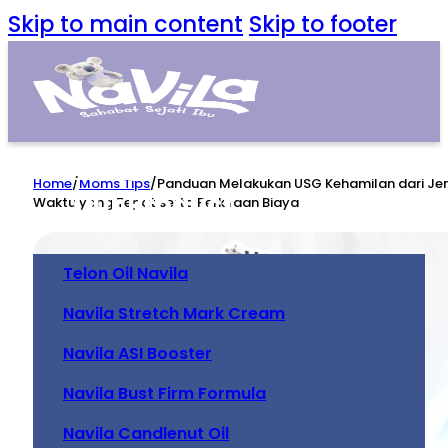
Skip to main content
Skip to footer
Home
Home
/
Moms Tips
/
Panduan Melakukan USG Kehamilan dari Jen
Our Product
Waktu yang Tepat serta Perkiraan Biaya
Telon Oil Navila
Navila Stretch Mark Cream
Navila ASI Booster
Navila Bust Firm Formula
Navila Candlenut Oil