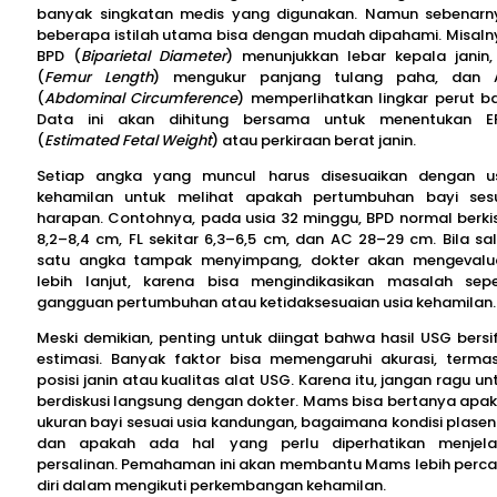
banyak singkatan medis yang digunakan. Namun sebenarn
beberapa istilah utama bisa dengan mudah dipahami. Misaln
BPD (
Biparietal Diameter
) menunjukkan lebar kepala janin,
(
Femur Length
) mengukur panjang tulang paha, dan 
(
Abdominal Circumference
) memperlihatkan lingkar perut ba
Data ini akan dihitung bersama untuk menentukan 
(
Estimated Fetal Weight
) atau perkiraan berat janin.
Setiap angka yang muncul harus disesuaikan dengan u
kehamilan untuk melihat apakah pertumbuhan bayi ses
harapan. Contohnya, pada usia 32 minggu, BPD normal berki
8,2–8,4 cm, FL sekitar 6,3–6,5 cm, dan AC 28–29 cm. Bila sa
satu angka tampak menyimpang, dokter akan mengevalu
lebih lanjut, karena bisa mengindikasikan masalah sepe
gangguan pertumbuhan atau ketidaksesuaian usia kehamilan.
Meski demikian, penting untuk diingat bahwa hasil USG bersi
estimasi. Banyak faktor bisa memengaruhi akurasi, terma
posisi janin atau kualitas alat USG. Karena itu, jangan ragu un
berdiskusi langsung dengan dokter. Mams bisa bertanya apa
ukuran bayi sesuai usia kandungan, bagaimana kondisi plasen
dan apakah ada hal yang perlu diperhatikan menjel
persalinan. Pemahaman ini akan membantu Mams lebih perc
diri dalam mengikuti perkembangan kehamilan.