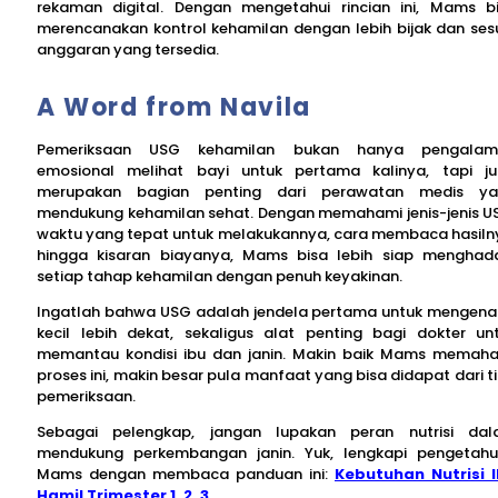
rekaman digital. Dengan mengetahui rincian ini, Mams b
merencanakan kontrol kehamilan dengan lebih bijak dan ses
anggaran yang tersedia.
A Word from Navila
Pemeriksaan USG kehamilan bukan hanya pengalam
emosional melihat bayi untuk pertama kalinya, tapi j
merupakan bagian penting dari perawatan medis ya
mendukung kehamilan sehat. Dengan memahami jenis-jenis U
waktu yang tepat untuk melakukannya, cara membaca hasiln
hingga kisaran biayanya, Mams bisa lebih siap menghad
setiap tahap kehamilan dengan penuh keyakinan.
Ingatlah bahwa USG adalah jendela pertama untuk mengenal
kecil lebih dekat, sekaligus alat penting bagi dokter un
memantau kondisi ibu dan janin. Makin baik Mams memah
proses ini, makin besar pula manfaat yang bisa didapat dari t
pemeriksaan.
Sebagai pelengkap, jangan lupakan peran nutrisi da
mendukung perkembangan janin. Yuk, lengkapi pengetah
Mams dengan membaca panduan ini:
Kebutuhan Nutrisi 
Hamil Trimester 1, 2, 3
.