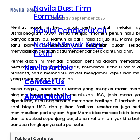
Navila Bust Firm
Navila Baby
Formula
17 September 2025
Melihat sosok si kecil untuk pertama kali melalui la
Navila Candlenut Oil
Ultrasonografi (USG) tentu menjadi momen penuh haru b
banyak calon ibu. Namun di balik rasa takjub itu, Mams pe
Navila Minyak Kayu
tahu bahwa pemeriksaan USG kehamilan bukan sekad
Putih
menyaksikan gerakan atau mendengar detak jantung janin.
Pemeriksaan ini menjadi langkah penting dalam memasti
Navila Article
pertumbuhan bayi berjalan baik, memantau kondisi rahim 
plasenta, serta membantu dokter mengambil keputusan me
yang tepat selama kehamilan.
Contact Us
Meski begitu, tidak sedikit Mams yang mungkin masih mer
About Navila
bingung kapan sebaiknya melakukan USG, jenis mana y
diperlukan, atau bagaimana membaca hasilnya. Ditambah la
soal biaya USG dan pilihan fasilitas kesehatan juga ser
menimbulkan pertanyaan. Agar Mams bisa merasa lebih ten
dan teredukasi sepanjang perjalanan kehamilan, yuk kita ba
panduan lengkapnya satu per satu.
Table of Contents