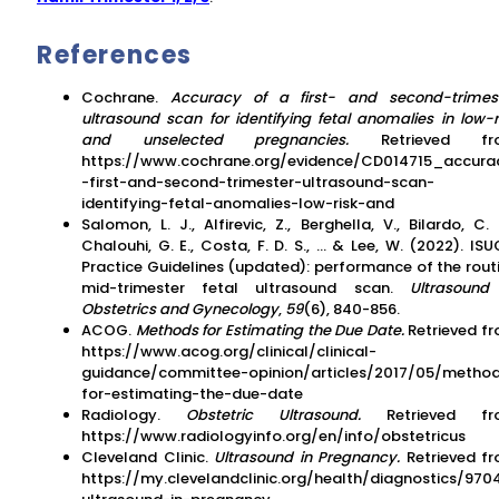
References
Cochrane.
Accuracy of a first- and second-trimes
ultrasound scan for identifying fetal anomalies in low-r
and unselected pregnancies.
Retrieved fr
https://www.cochrane.org/evidence/CD014715_accura
-first-and-second-trimester-ultrasound-scan-
identifying-fetal-anomalies-low-risk-and
Salomon, L. J., Alfirevic, Z., Berghella, V., Bilardo, C. 
Chalouhi, G. E., Costa, F. D. S., … & Lee, W. (2022). IS
Practice Guidelines (updated): performance of the rout
mid-trimester fetal ultrasound scan.
Ultrasound
Obstetrics and Gynecology
,
59
(6), 840-856.
ACOG.
Methods for Estimating the Due Date.
Retrieved f
https://www.acog.org/clinical/clinical-
guidance/committee-opinion/articles/2017/05/metho
for-estimating-the-due-date
Radiology.
Obstetric Ultrasound.
Retrieved f
https://www.radiologyinfo.org/en/info/obstetricus
Cleveland Clinic.
Ultrasound in Pregnancy.
Retrieved f
https://my.clevelandclinic.org/health/diagnostics/970