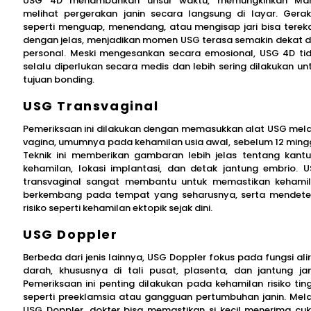
USG 4D menambahkan unsur waktu, memungkinkan Ma
melihat pergerakan janin secara langsung di layar. Gera
seperti menguap, menendang, atau mengisap jari bisa tere
dengan jelas, menjadikan momen USG terasa semakin dekat 
personal. Meski mengesankan secara emosional, USG 4D ti
selalu diperlukan secara medis dan lebih sering dilakukan un
tujuan bonding.
USG Transvaginal
Pemeriksaan ini dilakukan dengan memasukkan alat USG mela
vagina, umumnya pada kehamilan usia awal, sebelum 12 ming
Teknik ini memberikan gambaran lebih jelas tentang kant
kehamilan, lokasi implantasi, dan detak jantung embrio. 
transvaginal sangat membantu untuk memastikan kehami
berkembang pada tempat yang seharusnya, serta mendete
risiko seperti kehamilan ektopik sejak dini.
USG Doppler
Berbeda dari jenis lainnya, USG Doppler fokus pada fungsi ali
darah, khususnya di tali pusat, plasenta, dan jantung jan
Pemeriksaan ini penting dilakukan pada kehamilan risiko ting
seperti preeklamsia atau gangguan pertumbuhan janin. Mela
USG Doppler, dokter bisa memastikan si kecil menerima cu