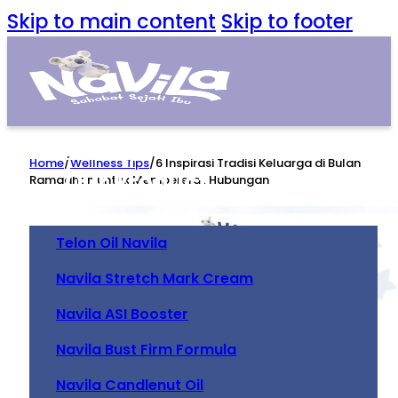
Skip to main content
Skip to footer
Home
Home
/
Wellness Tips
/
6 Inspirasi Tradisi Keluarga di Bulan
Our Product
Ramadhan untuk Mempererat Hubungan
Telon Oil Navila
Navila Stretch Mark Cream
Navila ASI Booster
Navila Bust Firm Formula
Navila Candlenut Oil