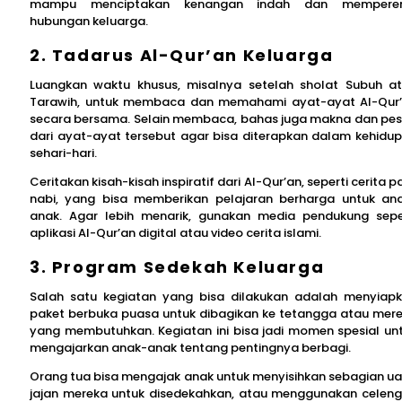
mampu menciptakan kenangan indah dan memperer
hubungan keluarga.
2. Tadarus Al-Qur’an Keluarga
Luangkan waktu khusus, misalnya setelah sholat Subuh a
Tarawih, untuk membaca dan memahami ayat-ayat Al-Qur
secara bersama. Selain membaca, bahas juga makna dan pe
dari ayat-ayat tersebut agar bisa diterapkan dalam kehidu
sehari-hari.
Ceritakan kisah-kisah inspiratif dari Al-Qur’an, seperti cerita p
nabi, yang bisa memberikan pelajaran berharga untuk an
anak. Agar lebih menarik, gunakan media pendukung sepe
aplikasi Al-Qur’an digital atau video cerita islami.
3. Program Sedekah Keluarga
Salah satu kegiatan yang bisa dilakukan adalah menyiap
paket berbuka puasa untuk dibagikan ke tetangga atau mer
yang membutuhkan. Kegiatan ini bisa jadi momen spesial un
mengajarkan anak-anak tentang pentingnya berbagi.
Orang tua bisa mengajak anak untuk menyisihkan sebagian u
jajan mereka untuk disedekahkan, atau menggunakan celen