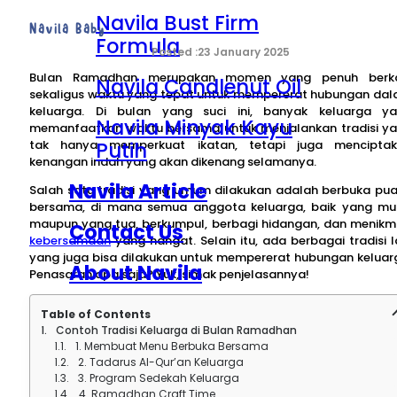
Navila Bust Firm
Navila Baby
Formula
23 January 2025
Bulan Ramadhan merupakan momen yang penuh berka
Navila Candlenut Oil
sekaligus waktu yang tepat untuk mempererat hubungan da
keluarga. Di bulan yang suci ini, banyak keluarga y
Navila Minyak Kayu
memanfaatkan waktu bersama untuk menjalankan tradisi y
Putih
tak hanya memperkuat ikatan, tetapi juga mencipta
kenangan indah yang akan dikenang selamanya.
Navila Article
Salah satu tradisi yang umum dilakukan adalah berbuka pu
bersama, di mana semua anggota keluarga, baik yang m
maupun yang tua, berkumpul, berbagi hidangan, dan menikm
Contact Us
kebersamaan
yang hangat. Selain itu, ada berbagai tradisi l
yang juga bisa dilakukan untuk mempererat hubungan keluar
About Navila
Penasaran apa saja? Yuk, simak penjelasannya!
Table of Contents
Contoh Tradisi Keluarga di Bulan Ramadhan
1. Membuat Menu Berbuka Bersama
2. Tadarus Al-Qur’an Keluarga
3. Program Sedekah Keluarga
4. Ramadhan Craft Time