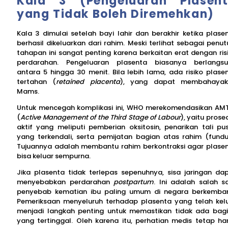
Kala 3 (Pengeluaran Plasen
yang Tidak Boleh Diremehkan)
Kala 3 dimulai setelah bayi lahir dan berakhir ketika plase
berhasil dikeluarkan dari rahim. Meski terlihat sebagai penut
tahapan ini sangat penting karena berkaitan erat dengan ris
perdarahan. Pengeluaran plasenta biasanya berlangs
antara 5 hingga 30 menit. Bila lebih lama, ada risiko plase
tertahan (
retained placenta
), yang dapat membahayak
Mams.
Untuk mencegah komplikasi ini, WHO merekomendasikan AM
(
Active Management of the Third Stage of Labour
), yaitu prose
aktif yang meliputi pemberian oksitosin, penarikan tali pu
yang terkendali, serta pemijatan bagian atas rahim (fundu
Tujuannya adalah membantu rahim berkontraksi agar plase
bisa keluar sempurna.
Jika plasenta tidak terlepas sepenuhnya, sisa jaringan da
menyebabkan perdarahan
postpartum
. Ini adalah salah s
penyebab kematian ibu paling umum di negara berkemba
Pemeriksaan menyeluruh terhadap plasenta yang telah kel
menjadi langkah penting untuk memastikan tidak ada bag
yang tertinggal. Oleh karena itu, perhatian medis tetap ha