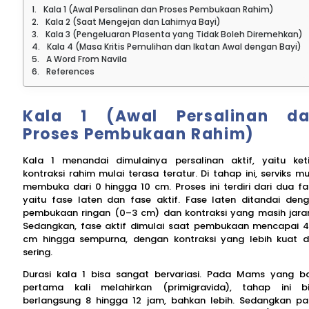
Kala 1 (Awal Persalinan dan Proses Pembukaan Rahim)
Kala 2 (Saat Mengejan dan Lahirnya Bayi)
Kala 3 (Pengeluaran Plasenta yang Tidak Boleh Diremehkan)
Kala 4 (Masa Kritis Pemulihan dan Ikatan Awal dengan Bayi)
A Word From Navila
References
Kala 1 (Awal Persalinan d
Proses Pembukaan Rahim)
Kala 1 menandai dimulainya persalinan aktif, yaitu ket
kontraksi rahim mulai terasa teratur. Di tahap ini, serviks mu
membuka dari 0 hingga 10 cm. Proses ini terdiri dari dua fa
yaitu fase laten dan fase aktif. Fase laten ditandai den
pembukaan ringan (0–3 cm) dan kontraksi yang masih jara
Sedangkan, fase aktif dimulai saat pembukaan mencapai 
cm hingga sempurna, dengan kontraksi yang lebih kuat 
sering.
Durasi kala 1 bisa sangat bervariasi. Pada Mams yang b
pertama kali melahirkan (primigravida), tahap ini b
berlangsung 8 hingga 12 jam, bahkan lebih. Sedangkan p