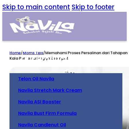
Skip to main content
Skip to footer
Home
Home
/
Moms Tips
/
Memahami Proses Persalinan dari Tahapan
Our Product
Kala Pertama hingga Keempat
Telon Oil Navila
Navila Stretch Mark Cream
Navila ASI Booster
Navila Bust Firm Formula
Navila Candlenut Oil