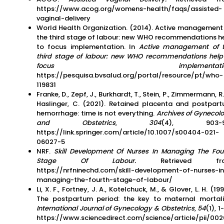
https://www.acog.org/womens-health/faqs/assisted-
vaginal-delivery
World Health Organization. (2014). Active management
the third stage of labour: new WHO recommendations h
to focus implementation. In
Active management of 
third stage of labour: new WHO recommendations help
focus implementatio
https://pesquisa.bvsalud.org/portal/resource/pt/who-
119831
Franke, D., Zepf, J., Burkhardt, T., Stein, P., Zimmermann, R.
Haslinger, C. (2021). Retained placenta and postpar
hemorrhage: time is not everything.
Archives of Gynecol
and Obstetrics
,
304
(4), 903-91
https://link.springer.com/article/10.1007/s00404-021-
06027-5
NRF.
Skill Development Of Nurses In Managing The Fou
Stage Of Labour.
Retrieved fr
https://nrfninechd.com/skill-development-of-nurses-in
managing-the-fourth-stage-of-labour/
Li, X. F., Fortney, J. A., Kotelchuck, M., & Glover, L. H. (199
The postpartum period: the key to maternal mortali
International Journal of Gynecology & Obstetrics
,
54
(1), 1
https://www.sciencedirect.com/science/article/pii/00