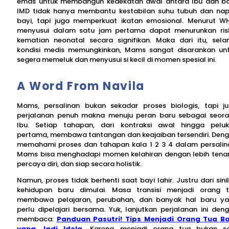
emas untuk membangun kedekatan awal antara Ibu dan ba
IMD tidak hanya membantu kestabilan suhu tubuh dan na
bayi, tapi juga memperkuat ikatan emosional. Menurut W
menyusui dalam satu jam pertama dapat menurunkan ris
kematian neonatal secara signifikan. Maka dari itu, sel
kondisi medis memungkinkan, Mams sangat disarankan un
segera memeluk dan menyusui si kecil di momen spesial ini.
A Word From Navila
Mams, persalinan bukan sekadar proses biologis, tapi j
perjalanan penuh makna menuju peran baru sebagai seor
Ibu. Setiap tahapan, dari kontraksi awal hingga pelu
pertama, membawa tantangan dan keajaiban tersendiri. Den
memahami proses dan tahapan kala 1 2 3 4 dalam persalin
Mams bisa menghadapi momen kelahiran dengan lebih tena
percaya diri, dan siap secara holistik.
Namun, proses tidak berhenti saat bayi lahir. Justru dari sini
kehidupan baru dimulai. Masa transisi menjadi orang 
membawa pelajaran, perubahan, dan banyak hal baru y
perlu dipelajari bersama. Yuk, lanjutkan perjalanan ini den
membaca:
Panduan Pasutri! Tips Menjadi Orang Tua B
yang Jadi Idola
.
Karena menjadi orang tua bukan so