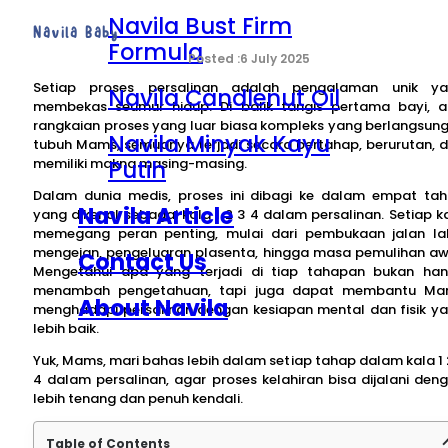
Navila Bust Firm
Navila Baby
Formula
6 July 2025
Setiap proses persalinan adalah pengalaman unik y
Navila Candlenut Oil
membekas seumur hidup. Di balik tangis pertama bayi, 
rangkaian proses yang luar biasa kompleks yang berlangsung
Navila Minyak Kayu
tubuh Mams, semuanya terjadi secara bertahap, berurutan, 
Putih
memiliki makna masing-masing.
Dalam dunia medis, proses ini dibagi ke dalam empat ta
Navila Article
yang dikenal sebagai kala 1 2 3 4 dalam persalinan. Setiap k
memegang peran penting, mulai dari pembukaan jalan lah
mengejan, pengeluaran plasenta, hingga masa pemulihan aw
Contact Us
Mengetahui apa yang terjadi di tiap tahapan bukan ha
menambah pengetahuan, tapi juga dapat membantu M
About Navila
menghadapi persalinan dengan kesiapan mental dan fisik y
lebih baik.
Yuk, Mams, mari bahas lebih dalam setiap tahap dalam kala 1 
4 dalam persalinan, agar proses kelahiran bisa dijalani den
lebih tenang dan penuh kendali.
Table of Contents