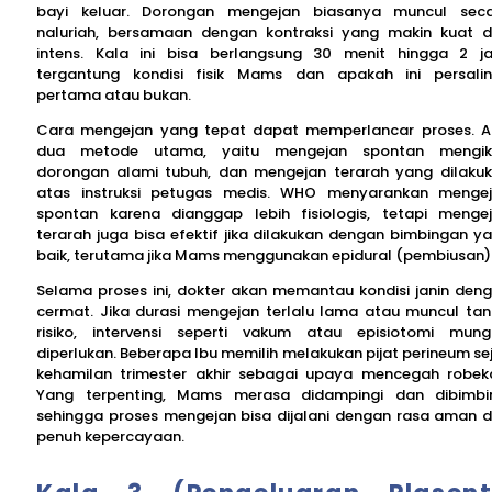
bayi keluar. Dorongan mengejan biasanya muncul sec
naluriah, bersamaan dengan kontraksi yang makin kuat 
intens. Kala ini bisa berlangsung 30 menit hingga 2 j
tergantung kondisi fisik Mams dan apakah ini persali
pertama atau bukan.
Cara mengejan yang tepat dapat memperlancar proses. 
dua metode utama, yaitu mengejan spontan mengiku
dorongan alami tubuh, dan mengejan terarah yang dilaku
atas instruksi petugas medis. WHO menyarankan menge
spontan karena dianggap lebih fisiologis, tetapi menge
terarah juga bisa efektif jika dilakukan dengan bimbingan y
baik, terutama jika Mams menggunakan epidural (pembiusan)
Selama proses ini, dokter akan memantau kondisi janin den
cermat. Jika durasi mengejan terlalu lama atau muncul ta
risiko, intervensi seperti vakum atau episiotomi mung
diperlukan. Beberapa Ibu memilih melakukan pijat perineum se
kehamilan trimester akhir sebagai upaya mencegah robek
Yang terpenting, Mams merasa didampingi dan dibimbi
sehingga proses mengejan bisa dijalani dengan rasa aman 
penuh kepercayaan.