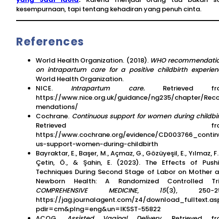
kesempurnaan, tapi tentang kehadiran yang penuh cinta.
References
World Health Organization. (2018).
WHO recommendati
on intrapartum care for a positive childbirth experie
World Health Organization.
NICE.
Intrapartum care.
Retrieved fr
https://www.nice.org.uk/guidance/ng235/chapter/Rec
mendations/
Cochrane.
Continuous support for women during childbir
Retrieved fro
https://www.cochrane.org/evidence/CD003766_contin
us-support-women-during-childbirth
Bayraktar, E., Başer, M., Açmaz, G., Gözüyeşil, E., Yılmaz, F. 
Çetin, Ö., & Şahin, E. (2023). The Effects of Push
Techniques During Second Stage of Labor on Mother 
Newborn Health: A Randomized Controlled Tria
COMPREHENSIVE MEDICINE
,
15
(3), 250-25
https://jag.journalagent.com/z4/download_fulltext.as
pdir=cm&plng=eng&un=IKSST-55822
ACOG.
Assisted Vaginal Delivery.
Retrieved fr