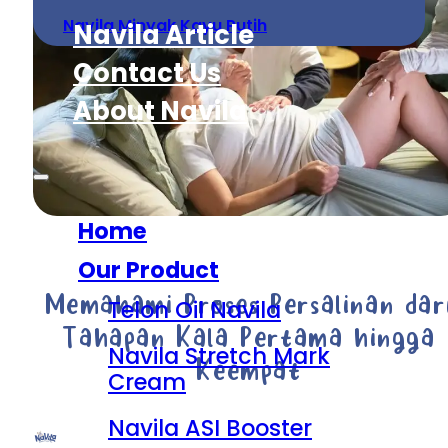
Navila Minyak Kayu Putih
Navila Article
Contact Us
About Navila
Home
Our Product
Memahami Proses Persalinan dar
Telon Oil Navila
Tahapan Kala Pertama hingga
Navila Stretch Mark
Keempat
Cream
Navila ASI Booster