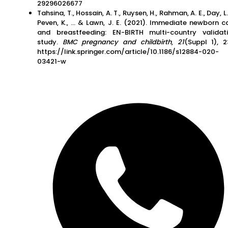
29296026677
Tahsina, T., Hossain, A. T., Ruysen, H., Rahman, A. E., Day, L. 
Peven, K., … & Lawn, J. E. (2021). Immediate newborn c
and breastfeeding: EN-BIRTH multi-country validat
study.
BMC pregnancy and childbirth
,
21
(Suppl 1), 2
https://link.springer.com/article/10.1186/s12884-020-
03421-w