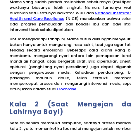
Mams yang sudah pernah melahirkan sebelumnya (multipar
waktunya biasanya lebih singkat. Namun, lamanya wa
bukanlah satu-satunya indikator. WHO dan
National Institute 
Health and Care Excellence
(NICE) menekankan bahwa sel
ada progres pembukaan dan kondisi Ibu dan bayi stab
intervensi tidak selalu diperlukan.
Untuk menghadapi tahap ini, Mams butuh dukungan menyelur
bukan hanya untuk mengurangi rasa sakit, tapi juga agar te
tenang secara emosional. Beberapa cara alami yang b
membantu mengurangi nyeri antara lain pernapasan terat
mandi air hangat, atau bergerak aktif. Bila diperlukan, anest
epidural (penghilang nyeri persalinan) juga dapat diguna
dengan pengawasan medis. Kehadiran pendamping, b
pasangan maupun doula, telah terbukti memban
mempercepat proses dan mengurangi intervensi medis, sepe
ditunjukkan dalam studi
Cochrane
.
Kala 2 (Saat Mengejan da
Lahirnya Bayi)
Setelah serviks membuka sempurna, saatnya proses memas
kala 2, yaitu momen ketika Ibu mulai mengejan untuk memba