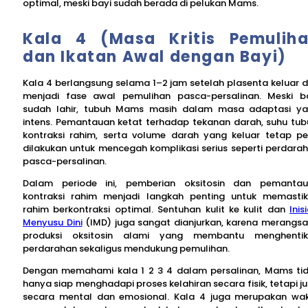
optimal, meski bayi sudah berada di pelukan Mams.
Kala 4 (Masa Kritis Pemulih
dan Ikatan Awal dengan Bayi)
Kala 4 berlangsung selama 1–2 jam setelah plasenta keluar 
menjadi fase awal pemulihan pasca-persalinan. Meski b
sudah lahir, tubuh Mams masih dalam masa adaptasi y
intens. Pemantauan ketat terhadap tekanan darah, suhu tub
kontraksi rahim, serta volume darah yang keluar tetap pe
dilakukan untuk mencegah komplikasi serius seperti perdara
pasca-persalinan.
Dalam periode ini, pemberian oksitosin dan pemanta
kontraksi rahim menjadi langkah penting untuk memasti
rahim berkontraksi optimal. Sentuhan kulit ke kulit dan
Inis
Menyusu Dini
(IMD) juga sangat dianjurkan, karena merangs
produksi oksitosin alami yang membantu menghenti
perdarahan sekaligus mendukung pemulihan.
Dengan memahami kala 1 2 3 4 dalam persalinan, Mams ti
hanya siap menghadapi proses kelahiran secara fisik, tetapi j
secara mental dan emosional. Kala 4 juga merupakan wa